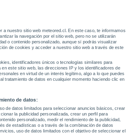
Aviso de nivel amarillo
Alerta moderada por incendios en
Arboga hoy
e
r a nuestro sitio web meteored.cl. En este caso, te informamos
:
24%
tizar la navegación por el sitio web, pero no se utilizarán
dad o contenido personalizado, aunque sí podrás visualizar
ción de cookies y acceder a nuestro sitio web a través de este
os
es, identificadores únicos o tecnologías similares para
n este sitio web, las direcciones IP y los identificadores de
rsonales en virtud de un interés legítimo, algo a lo que puedes
Satélites
Modelos
 al tratamiento de datos en cualquier momento haciendo clic en
miento de datos:
Martes
Miércoles
Jueves
Viernes
uso de datos limitados para seleccionar anuncios básicos, crear
11 Ago
12 Ago
13 Ago
14 Ago
ccionar la publicidad personalizada, crear un perfil para
ontenido personalizado, medir el rendimiento de la publicidad,
vés de estadísticas o a través de la combinación de datos
rvicios, uso de datos limitados con el objetivo de seleccionar el
30%