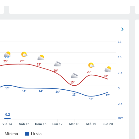
13
10
25°
25°
23°
20°
20°
7.5
18°
15°
5
15°
14°
14°
14°
12°
12°
10°
2.5
0.2
mm
Vie
14
Sáb
15
Dom
16
Lun
17
Mar
18
Mié
19
Jue
20
Mínima
Lluvia