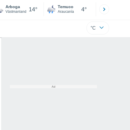
Arboga
Temuco
Osorno
14°
4°
Västmanland
Araucanía
Los Lagos
°C