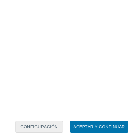
Calendario lunar
Lun
Mar
Mié
Jue
Vie
Sáb
Dom
8
9
10
11
12
13
14
15
16
17
18
19
20
21
CONFIGURACIÓN
ACEPTAR Y CONTINUAR