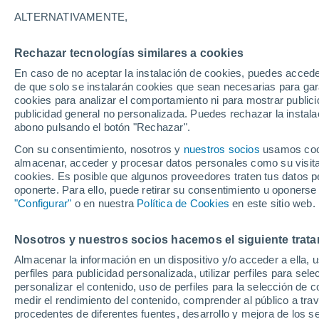
14°
ALTERNATIVAMENTE,
Rechazar tecnologías similares a cookies
Menguant
En caso de no aceptar la instalación de cookies, puedes accede
Iluminada
Sensación de 14°
de que solo se instalarán cookies que sean necesarias para garan
cookies para analizar el comportamiento ni para mostrar publici
publicidad general no personalizada. Puedes rechazar la instala
abono pulsando el botón "Rechazar".
Última hora
Aguanieve, heladas de hasta -3 °C y chubasc
Con su consentimiento, nosotros y
nuestros socios
usamos cooki
marcarán el fin de semana en la RM
almacenar, acceder y procesar datos personales como su visita e
cookies. Es posible que algunos proveedores traten tus datos pe
Tiempo 1 - 7 días
Actualidad
Mapa de nubosidad
oponerte. Para ello, puede retirar su consentimiento u oponerse
"Configurar"
o en nuestra
Política de Cookies
en este sitio web.
Nosotros y nuestros socios hacemos el siguiente trata
Mañana
Lunes
Hoy
Almacenar la información en un dispositivo y/o acceder a ella, 
9 Ago
10 Ago
8 Ago
perfiles para publicidad personalizada, utilizar perfiles para sele
personalizar el contenido, uso de perfiles para la selección de c
medir el rendimiento del contenido, comprender al público a tra
procedentes de diferentes fuentes, desarrollo y mejora de los se
80%