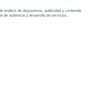
0.2 mm
21°
/
10°
22°
/
9°
23°
/
12°
25°
/
15°
e análisis de dispositivos, publicidad y contenido
n de audiencia y desarrollo de servicios.
-
47
km/h
14
-
33
km/h
18
-
41
km/h
23
-
50
km/h
osto
Oeste
0 Bajo
10
-
21 km/h
FPS:
no
uboso
Oeste
0 Bajo
9
-
18 km/h
FPS:
no
uboso
Oeste
0 Bajo
7
-
14 km/h
FPS:
no
Suroeste
1 Bajo
9
-
22 km/h
FPS:
no