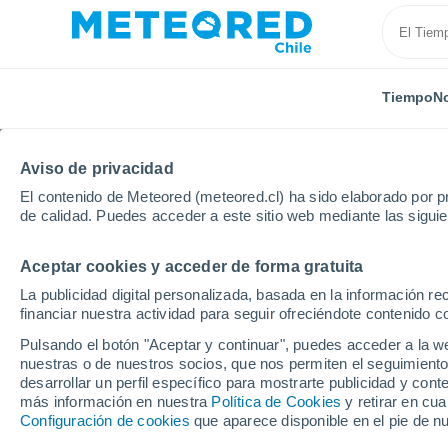
Tiempo
No
Aviso de privacidad
El contenido de Meteored (meteored.cl) ha sido elaborado por pr
de calidad. Puedes acceder a este sitio web mediante las sigui
Aceptar cookies y acceder de forma gratuita
Inicio
Suecia
Västmanland
Arboga
La publicidad digital personalizada, basada en la información r
financiar nuestra actividad para seguir ofreciéndote contenido c
El Tiempo en Arboga
Pulsando el botón "Aceptar y continuar", puedes acceder a la w
nuestras o de nuestros socios, que nos permiten el seguimiento
01:54
Sábado
desarrollar un perfil específico para mostrarte publicidad y co
más información en nuestra
Política de Cookies
y retirar en cu
Configuración de cookies
que aparece disponible en el pie de n
Nubes y claros