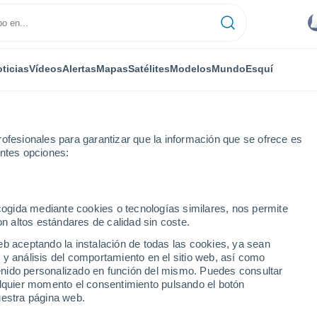
ticias
Vídeos
Alertas
Mapas
Satélites
Modelos
Mundo
Esquí
ofesionales para garantizar que la información que se ofrece es
entes opciones:
ecogida mediante cookies o tecnologías similares, nos permite
on altos estándares de calidad sin coste.
eb aceptando la instalación de todas las cookies, ya sean
 y análisis del comportamiento en el sitio web, así como
...
ntenido personalizado en función del mismo. Puedes consultar
alquier momento el consentimiento pulsando el botón
Por hora
uestra página web.
Cielos nubosos en las próximas
horas