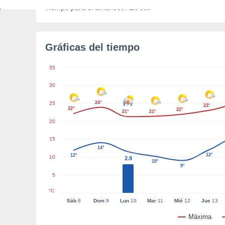
Tiempo para el amanecer
2h 9m
Gráficas del tiempo
35
30
24°
25
23°
22°
22°
21°
21°
20
15
14°
12°
12°
10
2.9
10°
9°
5
°C
Sáb
8
Dom
9
Lun
10
Mar
11
Mié
12
Jue
13
Máxima