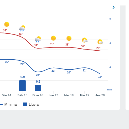
6
38°
36°
4
31°
31°
31°
30°
29°
25°
24°
2
21°
21°
20°
19°
0.9
18°
0.5
mm
Vie
14
Sáb
15
Dom
16
Lun
17
Mar
18
Mié
19
Jue
20
Mínima
Lluvia