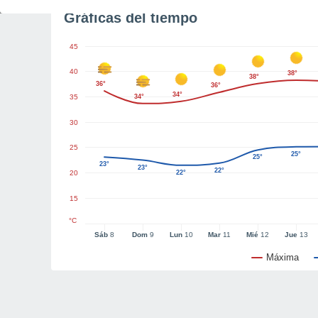
Gráficas del tiempo
45
40
38°
38°
36°
36°
34°
35
34°
30
25
25°
25°
23°
23°
22°
20
22°
15
°C
Sáb
8
Dom
9
Lun
10
Mar
11
Mié
12
Jue
13
Máxima