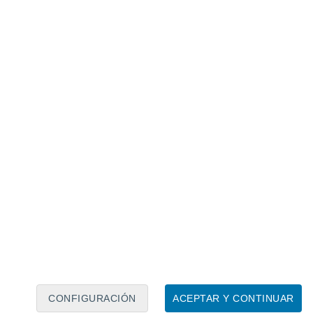
Calendario lunar
Lun
Mar
Mié
Jue
Vie
Sáb
Dom
8
9
10
11
12
13
14
15
16
17
18
19
20
21
CONFIGURACIÓN
ACEPTAR Y CONTINUAR