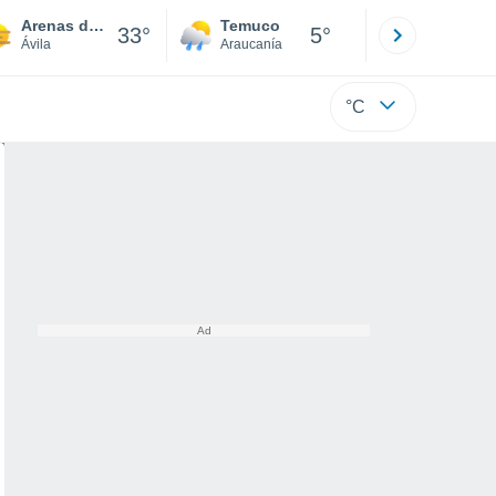
Arenas de San Pedro
Temuco
Osorno
33°
5°
Ávila
Araucanía
Los Lagos
°C