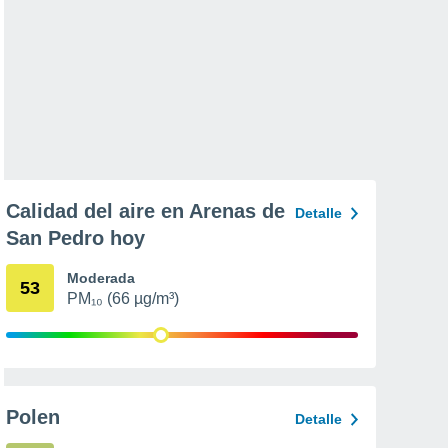
Calidad del aire en Arenas de
Detalle
San Pedro hoy
Moderada
53
PM₁₀ (66 µg/m³)
Polen
Detalle