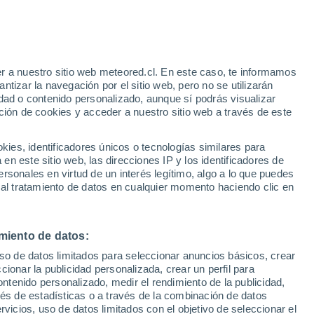
Aviso de nivel amarillo
Alerta moderada por altas
temperaturas en Arenas de San
Pedro hoy
r a nuestro sitio web meteored.cl. En este caso, te informamos
/h
tizar la navegación por el sitio web, pero no se utilizarán
dad o contenido personalizado, aunque sí podrás visualizar
ción de cookies y acceder a nuestro sitio web a través de este
o-
es, identificadores únicos o tecnologías similares para
n este sitio web, las direcciones IP y los identificadores de
rsonales en virtud de un interés legítimo, algo a lo que puedes
ites
Modelos
 al tratamiento de datos en cualquier momento haciendo clic en
miento de datos:
Martes
Miércoles
Jueves
Viernes
uso de datos limitados para seleccionar anuncios básicos, crear
11 Ago
12 Ago
13 Ago
14 Ago
ccionar la publicidad personalizada, crear un perfil para
ontenido personalizado, medir el rendimiento de la publicidad,
vés de estadísticas o a través de la combinación de datos
rvicios, uso de datos limitados con el objetivo de seleccionar el