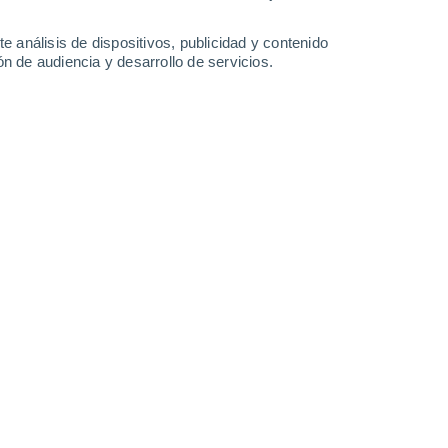
36°
/
22°
38°
/
25°
38°
/
25°
38°
/
25°
e análisis de dispositivos, publicidad y contenido
n de audiencia y desarrollo de servicios.
-
32
km/h
9
-
31
km/h
12
-
37
km/h
12
-
46
km/h
 hoy
, 8 de agosto
Suroeste
5 Medio
15
-
44 km/h
FPS:
6-10
Suroeste
3 Medio
15
-
44 km/h
FPS:
6-10
Suroeste
1 Bajo
14
-
43 km/h
FPS:
no
Suroeste
0 Bajo
13
-
39 km/h
FPS:
no