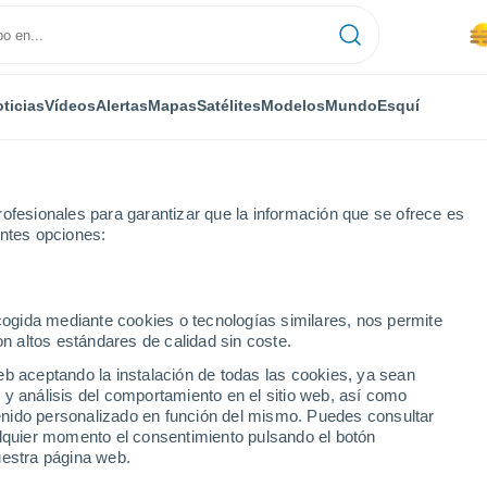
ticias
Vídeos
Alertas
Mapas
Satélites
Modelos
Mundo
Esquí
ofesionales para garantizar que la información que se ofrece es
entes opciones:
Arenas de San Pedro
ecogida mediante cookies o tecnologías similares, nos permite
on altos estándares de calidad sin coste.
e San Pedro
eb aceptando la instalación de todas las cookies, ya sean
 y análisis del comportamiento en el sitio web, así como
...
ntenido personalizado en función del mismo. Puedes consultar
alquier momento el consentimiento pulsando el botón
Por hora
uestra página web.
Se espera calima en las
próximas horas