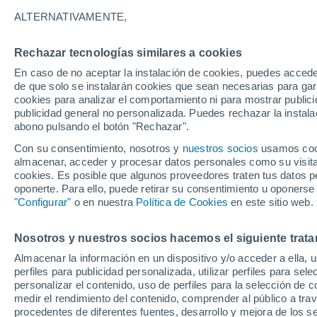
33°
ALTERNATIVAMENTE,
Rechazar tecnologías similares a cookies
Suroeste
En caso de no aceptar la instalación de cookies, puedes accede
Sensación de 31°
13
-
39 km
de que solo se instalarán cookies que sean necesarias para garan
cookies para analizar el comportamiento ni para mostrar publici
publicidad general no personalizada. Puedes rechazar la instala
abono pulsando el botón "Rechazar".
Última hora
Se avecina una baja segregada en Chile centr
Con su consentimiento, nosotros y
nuestros socios
usamos cooki
sur: fuertes vientos y heladas en camino
almacenar, acceder y procesar datos personales como su visita e
cookies. Es posible que algunos proveedores traten tus datos pe
Tiempo 1 - 7 días
Actualidad
Mapa de lluvia
Satél
oponerte. Para ello, puede retirar su consentimiento u oponerse
"Configurar"
o en nuestra
Política de Cookies
en este sitio web.
Nosotros y nuestros socios hacemos el siguiente trata
Mañana
Lunes
Hoy
Almacenar la información en un dispositivo y/o acceder a ella, 
9 Ago
10 Ago
8 Ago
perfiles para publicidad personalizada, utilizar perfiles para sele
personalizar el contenido, uso de perfiles para la selección de c
medir el rendimiento del contenido, comprender al público a tra
procedentes de diferentes fuentes, desarrollo y mejora de los se