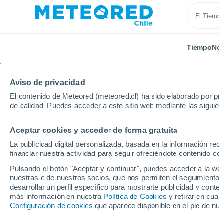
Tiempo
No
Aviso de privacidad
El contenido de Meteored (meteored.cl) ha sido elaborado por pr
de calidad. Puedes acceder a este sitio web mediante las sigui
Aceptar cookies y acceder de forma gratuita
Inicio
España
Castilla y León
Provincia de Ávila
La publicidad digital personalizada, basada en la información r
financiar nuestra actividad para seguir ofreciéndote contenido c
El Tiempo en Arenas d
Pulsando el botón "Aceptar y continuar", puedes acceder a la w
nuestras o de nuestros socios, que nos permiten el seguimiento
19:51
Sábado
desarrollar un perfil específico para mostrarte publicidad y co
más información en nuestra
Política de Cookies
y retirar en cu
Configuración de cookies
que aparece disponible en el pie de n
Calima