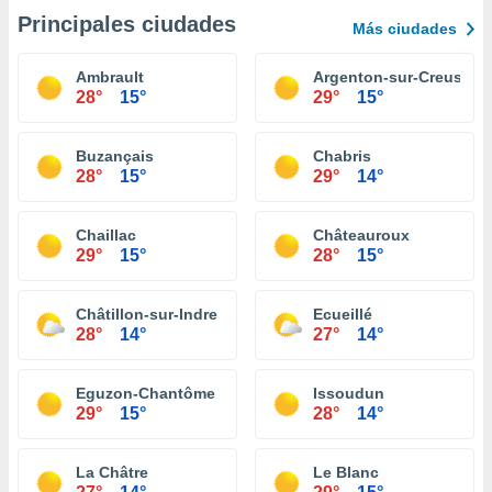
Principales ciudades
Más ciudades
Ambrault
Argenton-sur-Creuse
28°
15°
29°
15°
Buzançais
Chabris
28°
15°
29°
14°
Chaillac
Châteauroux
29°
15°
28°
15°
Châtillon-sur-Indre
Ecueillé
28°
14°
27°
14°
Eguzon-Chantôme
Issoudun
29°
15°
28°
14°
La Châtre
Le Blanc