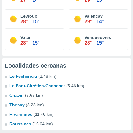
27°
14°
29°
15°
Levroux
Valençay
28°
15°
29°
14°
Vatan
Vendoeuvres
28°
15°
28°
15°
Localidades cercanas
Le Pêchereau
(2.48 km)
Le Pont-Chrétien-Chabenet
(5.46 km)
Chavin
(7.67 km)
Thenay
(8.28 km)
Rivarennes
(11.46 km)
Roussines
(16.64 km)