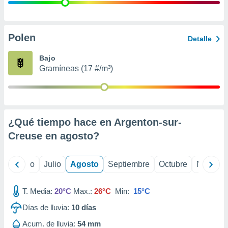
 seleccionar
o.
calización
precisa e
Polen
Detalle
ión mediante
Bajo
, publicidad
Gramíneas (17 #/m³)
dos,
 publicidad
,
ón de
¿Qué tiempo hace en Argenton-sur-
 desarrollo
s.
Creuse en
agosto
?
tros 1199
ios
yo
Junio
Julio
Agosto
Septiembre
Octubre
Noviemb
T. Media:
20°C
Max.:
26°C
Min:
15°C
Días de lluvia:
10
días
Acum. de lluvia:
54 mm