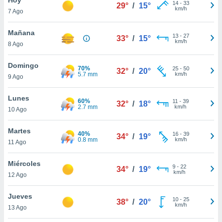
14
-
33
29°
/
15°
km/h
7 Ago
do en
 mismo.
sultar más
Mañana
13
-
27
33°
/
15°
 en nuestra
km/h
8 Ago
 Cookies
y
ualquier
Domingo
70%
25
-
50
32°
/
20°
5.7 mm
km/h
9 Ago
ento
 botón
ación de
Lunes
60%
11
-
39
32°
/
18°
kies
2.7 mm
km/h
10 Ago
 disponible
e nuestra
Martes
40%
16
-
39
.
34°
/
19°
0.8 mm
km/h
11 Ago
IVAMENTE,
Miércoles
9
-
22
34°
/
19°
km/h
12 Ago
as
 a cookies
Jueves
10
-
25
38°
/
20°
km/h
 no aceptar
13 Ago
ón de