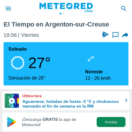
r-Creuse
El Tiempo en Argenton-sur-Creuse
privacidad
19:56
Viernes
...
o de
eteored.cl)
borado por
Soleado
es para
27°
ue la
 que se
e calidad.
Noreste
eder a este
Sensación de 26°
12
26 km/h
ediante las
opciones:
Última hora
ookies y
Aguanieve, heladas de hasta -3 °C y chubascos
e forma
marcarán el fin de semana en la RM
d digital
¡Descarga
GRATIS
la app de
Instalar
ada, basada
Meteored!
mación