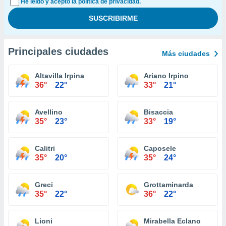
He leído y acepto la política de privacidad.
Principales ciudades
Más ciudades
Altavilla Irpina
Ariano Irpino
36°
22°
33°
21°
Avellino
Bisaccia
35°
23°
33°
19°
Calitri
Caposele
35°
20°
35°
24°
Greci
Grottaminarda
35°
22°
36°
22°
Lioni
Mirabella Eclano