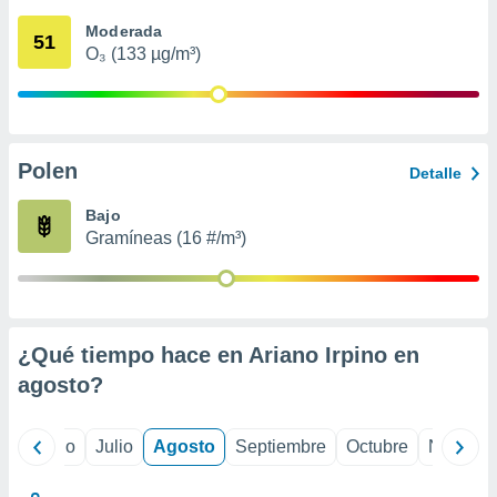
 seleccionar
o.
Moderada
51
O₃ (133 µg/m³)
calización
precisa e
ión mediante
, publicidad
Polen
Detalle
dos,
 publicidad
Bajo
,
Gramíneas (16 #/m³)
ón de
 desarrollo
s.
tros 1199
ios
¿Qué tiempo hace en Ariano Irpino en
agosto
?
yo
Junio
Julio
Agosto
Septiembre
Octubre
Noviemb