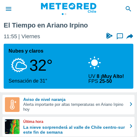
El Tiempo en Ariano Irpino
privacidad
11:55
Viernes
...
o de
eteored.cl)
borado por
Nubes y claros
es para
32°
ue la
 que se
e calidad.
UV
8 ¡Muy Alto!
eder a este
Sensación de 31°
FPS
25-50
ediante las
opciones:
Aviso de nivel naranja
ookies y
Alerta importante por altas temperaturas en Ariano Irpino
e forma
hoy
d digital
Última hora
ada, basada
La nieve sorprenderá al valle de Chile centro-sur
este fin de semana
mación