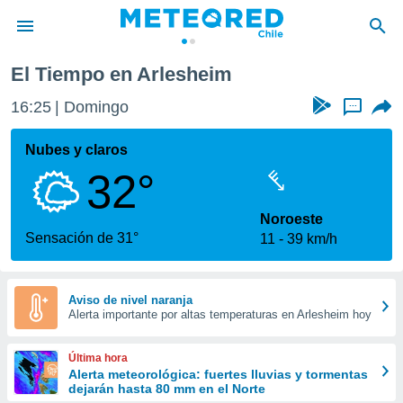
El Tiempo en Arlesheim
privacidad
16:25
Domingo
...
o de
eteored.cl)
borado por
Nubes y claros
es para
32°
ue la
 que se
e calidad.
Noroeste
eder a este
Sensación de 31°
11
39 km/h
ediante las
opciones:
ookies y
Aviso de nivel naranja
Alerta importante por altas temperaturas en Arlesheim hoy
e forma
d digital
Última hora
ada, basada
Alerta meteorológica: fuertes lluvias y tormentas
dejarán hasta 80 mm en el Norte
mación