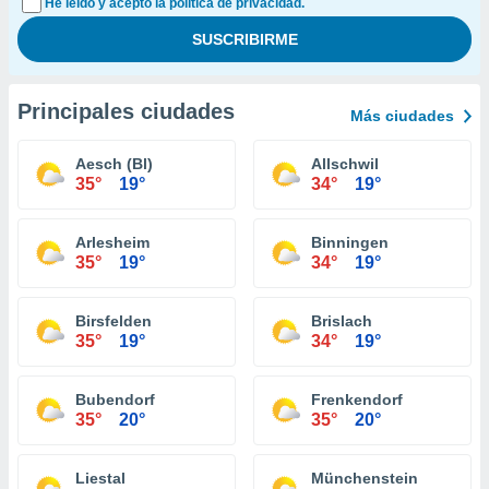
He leído y acepto la política de privacidad.
Principales ciudades
Más ciudades
Aesch (Bl)
Allschwil
35°
19°
34°
19°
Arlesheim
Binningen
35°
19°
34°
19°
Birsfelden
Brislach
35°
19°
34°
19°
Bubendorf
Frenkendorf
35°
20°
35°
20°
Liestal
Münchenstein