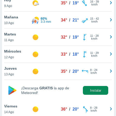
16
-
39
35°
/
19°
km/h
9 Ago
do en
 mismo.
sultar más
Mañana
60%
15
-
42
34°
/
21°
 en nuestra
3.3 mm
km/h
10 Ago
 Cookies
y
ualquier
Martes
11
-
28
32°
/
19°
km/h
11 Ago
ento
 botón
ación de
Miércoles
11
-
29
33°
/
18°
kies
km/h
12 Ago
 disponible
e nuestra
Jueves
8
-
24
.
35°
/
20°
km/h
13 Ago
IVAMENTE,
¡Descarga
GRATIS
la app de
Instalar
Meteored!
as
 a cookies
Viernes
 no aceptar
8
-
28
36°
/
20°
km/h
14 Ago
ón de