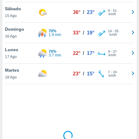
uedes
uestro sitio
Sábado
9
-
51
36°
/
23°
ed.cl. En
km/h
15 Ago
te
 de que
Domingo
70%
talarán
14
-
55
33°
/
19°
1.9 mm
km/h
16 Ago
e sean
para
a
Lunes
70%
9
-
27
22°
/
17°
por el sitio
3.7 mm
km/h
17 Ago
o se
cookies para
Martes
7
-
24
23°
/
15°
km/h
18 Ago
nto ni para
licidad o
ado, aunque
sualizar
general no
ada. Puedes
 instalación
y acceder a
io web a
ste abono