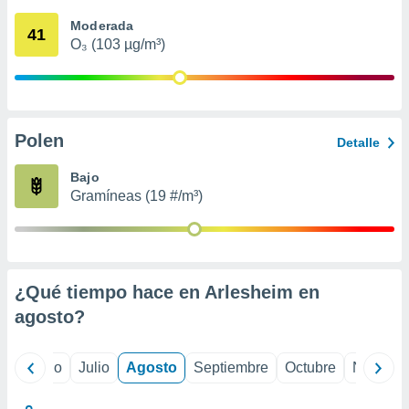
 seleccionar
o.
Moderada
41
O₃ (103 µg/m³)
calización
precisa e
ión mediante
, publicidad
Polen
Detalle
dos,
 publicidad
Bajo
,
Gramíneas (19 #/m³)
ón de
 desarrollo
s.
tros 1199
ios
¿Qué tiempo hace en Arlesheim en
agosto
?
yo
Junio
Julio
Agosto
Septiembre
Octubre
Noviemb