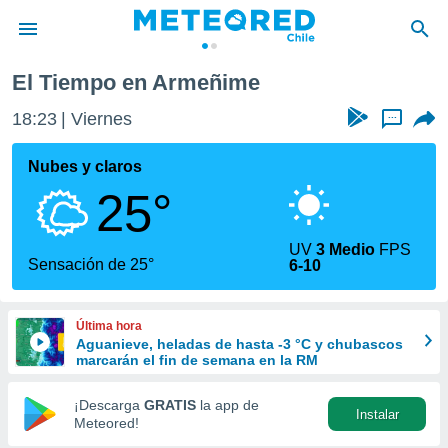
e
Armeñime
El Tiempo en Armeñime
privacidad
18:23
Viernes
...
o de
eteored.cl)
borado por
Nubes y claros
es para
25°
ue la
 que se
e calidad.
UV
3 Medio
FPS
eder a este
Sensación de 25°
6-10
ediante las
opciones:
Última hora
ookies y
Aguanieve, heladas de hasta -3 °C y chubascos
e forma
marcarán el fin de semana en la RM
d digital
¡Descarga
GRATIS
la app de
Instalar
ada, basada
Meteored!
mación