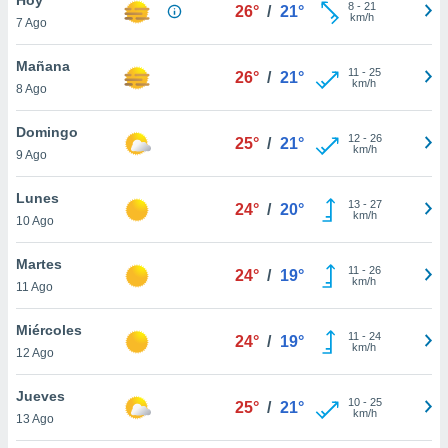
8
-
21
26°
/
21°
km/h
7 Ago
do en
 mismo.
sultar más
Mañana
11
-
25
26°
/
21°
 en nuestra
km/h
8 Ago
 Cookies
y
ualquier
Domingo
12
-
26
25°
/
21°
km/h
9 Ago
ento
 botón
ación de
Lunes
13
-
27
24°
/
20°
kies
km/h
10 Ago
 disponible
e nuestra
Martes
11
-
26
.
24°
/
19°
km/h
11 Ago
IVAMENTE,
Miércoles
11
-
24
24°
/
19°
km/h
12 Ago
as
 a cookies
Jueves
10
-
25
25°
/
21°
km/h
 no aceptar
13 Ago
ón de