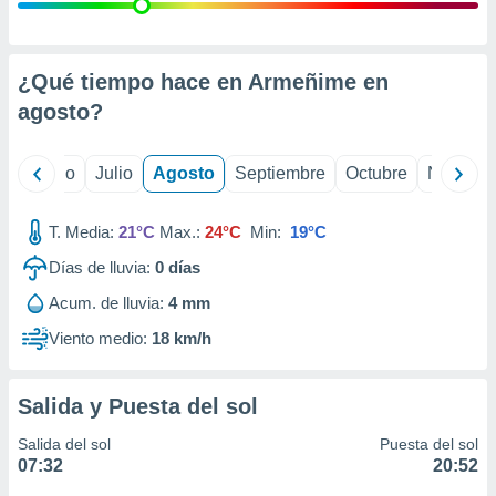
 seleccionar
o.
calización
precisa e
¿Qué tiempo hace en Armeñime en
ión mediante
agosto
?
, publicidad
yo
Junio
Julio
Agosto
Septiembre
Octubre
Noviemb
dos,
 publicidad
,
T. Media:
21°C
Max.:
24°C
Min:
19°C
ón de
Días de lluvia:
0
días
 desarrollo
s.
Acum. de lluvia:
4 mm
tros 1199
Viento medio:
18 km/h
ios
Salida y Puesta del sol
Salida del sol
Puesta del sol
07:32
20:52