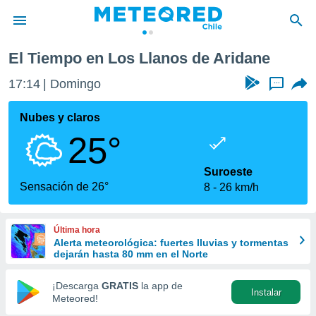
e
Los Llanos de Aridane
El Tiempo en Los Llanos de Aridane
privacidad
17:14
Domingo
...
o de
eteored.cl)
borado por
Nubes y claros
es para
25°
ue la
 que se
e calidad.
Suroeste
eder a este
Sensación de 26°
8
26 km/h
ediante las
opciones:
Última hora
ookies y
Alerta meteorológica: fuertes lluvias y tormentas
e forma
dejarán hasta 80 mm en el Norte
d digital
¡Descarga
GRATIS
la app de
Instalar
ada, basada
Meteored!
mación