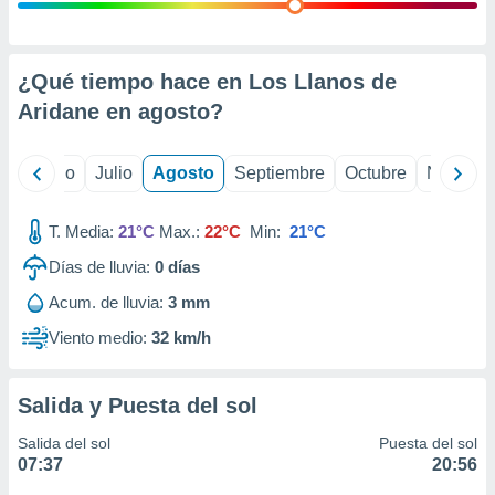
 seleccionar
o.
calización
precisa e
¿Qué tiempo hace en Los Llanos de
ión mediante
Aridane en
agosto
?
, publicidad
yo
Junio
Julio
Agosto
Septiembre
Octubre
Noviemb
dos,
 publicidad
,
T. Media:
21°C
Max.:
22°C
Min:
21°C
ón de
Días de lluvia:
0
días
 desarrollo
s.
Acum. de lluvia:
3 mm
tros 1199
Viento medio:
32 km/h
ios
Salida y Puesta del sol
Salida del sol
Puesta del sol
07:37
20:56