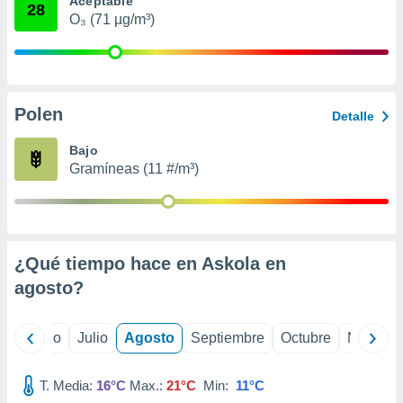
Aceptable
 seleccionar
28
o.
O₃ (71 µg/m³)
calización
precisa e
ión mediante
Polen
, publicidad
Detalle
dos,
Bajo
 publicidad
Gramíneas (11 #/m³)
,
ón de
 desarrollo
s.
¿Qué tiempo hace en Askola en
tros 1199
ios
agosto
?
yo
Junio
Julio
Agosto
Septiembre
Octubre
Noviemb
T. Media:
16°C
Max.:
21°C
Min:
11°C