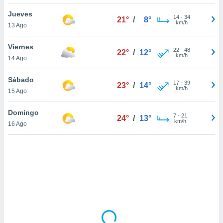
uedes
uestro sitio
Jueves
14
-
34
21°
/
8°
ed.cl. En
km/h
13 Ago
te
 de que
Viernes
talarán
22
-
48
22°
/
12°
km/h
14 Ago
e sean
para
a
Sábado
17
-
39
23°
/
14°
por el sitio
km/h
15 Ago
o se
cookies para
Domingo
7
-
21
24°
/
13°
km/h
16 Ago
nto ni para
licidad o
ado, aunque
sualizar
general no
ada. Puedes
 instalación
y acceder a
io web a
ste abono