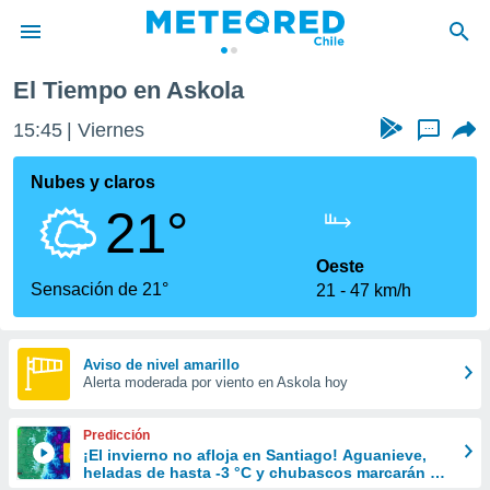
El Tiempo en Askola
privacidad
15:45
Viernes
...
o de
eteored.cl)
borado por
Nubes y claros
es para
21°
ue la
 que se
e calidad.
Oeste
eder a este
Sensación de 21°
21
47 km/h
ediante las
opciones:
ookies y
Aviso de nivel amarillo
Alerta moderada por viento en Askola hoy
e forma
d digital
Predicción
ada, basada
¡El invierno no afloja en Santiago! Aguanieve,
heladas de hasta -3 °C y chubascos marcarán el
mación