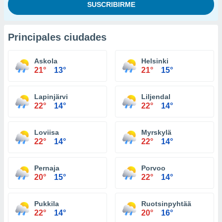
Principales ciudades
Askola
Helsinki
21°
13°
21°
15°
Lapinjärvi
Liljendal
22°
14°
22°
14°
Loviisa
Myrskylä
22°
14°
22°
14°
Pernaja
Porvoo
20°
15°
22°
14°
Pukkila
Ruotsinpyhtää
22°
14°
20°
16°