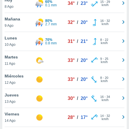
60%
15
-
29
34°
/
23°
0.1 mm
km/h
8 Ago
do en
 mismo.
sultar más
Mañana
80%
16
-
32
32°
/
20°
 en nuestra
2.7 mm
km/h
9 Ago
 Cookies
y
ualquier
Lunes
70%
8
-
22
31°
/
21°
0.8 mm
km/h
10 Ago
ento
 botón
ación de
Martes
9
-
25
33°
/
20°
kies
km/h
11 Ago
 disponible
e nuestra
Miércoles
8
-
20
.
33°
/
20°
km/h
12 Ago
IVAMENTE,
Jueves
16
-
34
30°
/
20°
km/h
13 Ago
as
 a cookies
Viernes
14
-
32
28°
/
17°
km/h
 no aceptar
14 Ago
ón de