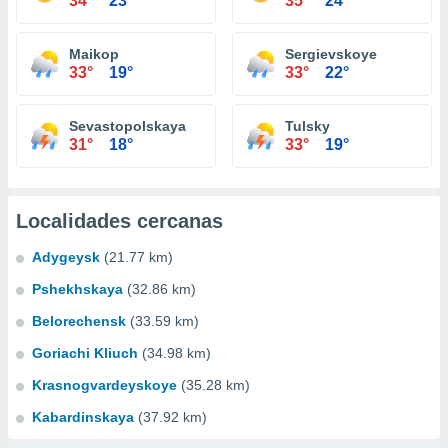
34°
23°
35°
24°
Maikop
Sergievskoye
33°
19°
33°
22°
Sevastopolskaya
Tulsky
31°
18°
33°
19°
Localidades cercanas
Adygeysk
(21.77 km)
Pshekhskaya
(32.86 km)
Belorechensk
(33.59 km)
Goriachi Kliuch
(34.98 km)
Krasnogvardeyskoye
(35.28 km)
Kabardinskaya
(37.92 km)