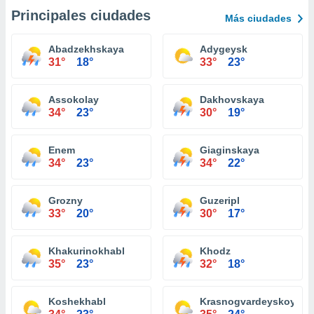
Principales ciudades
Más ciudades
Abadzekhskaya
Adygeysk
31°
18°
33°
23°
Assokolay
Dakhovskaya
34°
23°
30°
19°
Enem
Giaginskaya
34°
23°
34°
22°
Grozny
Guzeripl
33°
20°
30°
17°
Khakurinokhabl
Khodz
35°
23°
32°
18°
Koshekhabl
Krasnogvardeyskoye