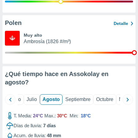
 seleccionar
o.
calización
precisa e
Polen
Detalle
ión mediante
Muy alto
, publicidad
Ambrosía (1826 #/m³)
dos,
 publicidad
,
ón de
¿Qué tiempo hace en Assokolay en
 desarrollo
s.
agosto
?
tros 1199
ios
yo
Junio
Julio
Agosto
Septiembre
Octubre
Noviemb
T. Media:
24°C
Max.:
30°C
Min:
18°C
Días de lluvia:
7
días
Acum. de lluvia:
48 mm