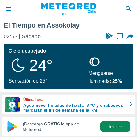
El Tiempo en Assokolay
privacidad
02:53
Sábado
...
o de
eteored.cl)
borado por
Cielo despejado
es para
24°
ue la
 que se
e calidad.
Menguante
eder a este
Sensación de 25°
Iluminada:
25%
ediante las
opciones:
Última hora
ookies y
Aguanieve, heladas de hasta -3 °C y chubascos
e forma
marcarán el fin de semana en la RM
d digital
¡Descarga
GRATIS
la app de
Instalar
ada, basada
Meteored!
mación