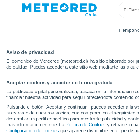
Tiempo
No
Aviso de privacidad
El contenido de Meteored (meteored.cl) ha sido elaborado por pr
de calidad. Puedes acceder a este sitio web mediante las sigui
Aceptar cookies y acceder de forma gratuita
Inicio
Francia
Isla de Francia
Essonne
Athi
La publicidad digital personalizada, basada en la información r
financiar nuestra actividad para seguir ofreciéndote contenido c
El Tiempo en Athis-Mo
Pulsando el botón "Aceptar y continuar", puedes acceder a la w
nuestras o de nuestros socios, que nos permiten el seguimiento
01:22
Sábado
desarrollar un perfil específico para mostrarte publicidad y co
más información en nuestra
Política de Cookies
y retirar en cu
Configuración de cookies
que aparece disponible en el pie de n
Nubes y claros