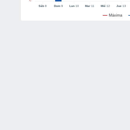
°C
Sáb
8
Dom
9
Lun
10
Mar
11
Mié
12
Jue
13
Máxima