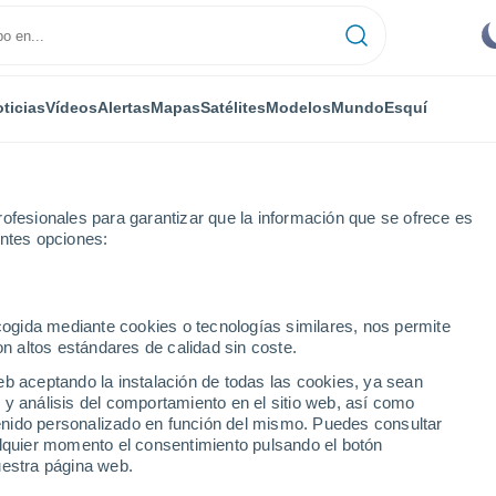
ticias
Vídeos
Alertas
Mapas
Satélites
Modelos
Mundo
Esquí
ofesionales para garantizar que la información que se ofrece es
entes opciones:
s-Mons
ecogida mediante cookies o tecnologías similares, nos permite
on altos estándares de calidad sin coste.
ns
eb aceptando la instalación de todas las cookies, ya sean
 y análisis del comportamiento en el sitio web, así como
...
ntenido personalizado en función del mismo. Puedes consultar
alquier momento el consentimiento pulsando el botón
Por hora
uestra página web.
Cielos despejados en las
próximas horas