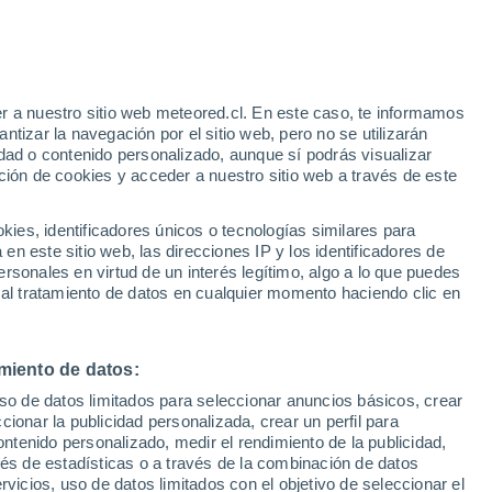
e
r a nuestro sitio web meteored.cl. En este caso, te informamos
:
24%
tizar la navegación por el sitio web, pero no se utilizarán
dad o contenido personalizado, aunque sí podrás visualizar
ción de cookies y acceder a nuestro sitio web a través de este
os
es, identificadores únicos o tecnologías similares para
n este sitio web, las direcciones IP y los identificadores de
rsonales en virtud de un interés legítimo, algo a lo que puedes
Satélites
Modelos
 al tratamiento de datos en cualquier momento haciendo clic en
miento de datos:
Martes
Miércoles
Jueves
Viernes
uso de datos limitados para seleccionar anuncios básicos, crear
11 Ago
12 Ago
13 Ago
14 Ago
ccionar la publicidad personalizada, crear un perfil para
ontenido personalizado, medir el rendimiento de la publicidad,
vés de estadísticas o a través de la combinación de datos
rvicios, uso de datos limitados con el objetivo de seleccionar el