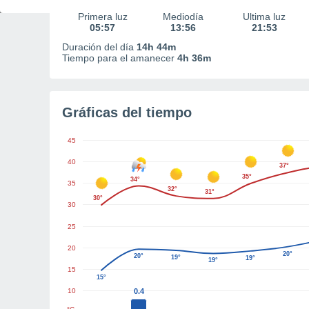
Primera luz
Mediodía
Última luz
05:57
13:56
21:53
Duración del día
14h 44m
Tiempo para el amanecer
4h 36m
Gráficas del tiempo
45
40
37°
35°
34°
35
32°
31°
30°
30
25
20
20°
20°
19°
19°
19°
15
15°
10
0.4