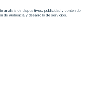
31°
/
19°
35°
/
19°
37°
/
20°
39°
/
22°
e análisis de dispositivos, publicidad y contenido
n de audiencia y desarrollo de servicios.
-
35
km/h
10
-
29
km/h
10
-
23
km/h
6
-
22
km/h
e agosto
Noreste
0 Bajo
11
-
22 km/h
FPS:
no
Noreste
0 Bajo
11
-
18 km/h
FPS:
no
Noreste
0 Bajo
8
-
16 km/h
FPS:
no
Noreste
0 Bajo
6
-
13 km/h
FPS:
no