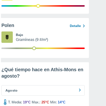
Polen
Detalle
Bajo
Gramíneas (9 #/m³)
¿Qué tiempo hace en Athis-Mons en
agosto
?
Agosto
T. Media:
19°C
Max.:
25°C
Min:
14°C