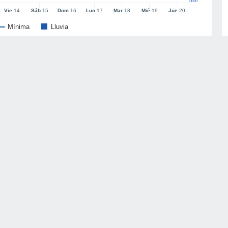
mm
Vie
14
Sáb
15
Dom
16
Lun
17
Mar
18
Mié
19
Jue
20
Mínima
Lluvia