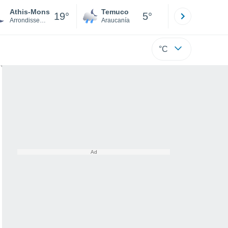
Athis-Mons
Temuco
Osorno
19°
5°
Arrondissement de Palaiseau
Araucanía
Los Lagos
°C