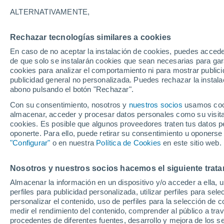
21°
ALTERNATIVAMENTE,
Rechazar tecnologías similares a cookies
Menguant
En caso de no aceptar la instalación de cookies, puedes accede
Iluminada
Sensación de 21°
de que solo se instalarán cookies que sean necesarias para garan
cookies para analizar el comportamiento ni para mostrar publici
publicidad general no personalizada. Puedes rechazar la instala
abono pulsando el botón "Rechazar".
Última hora
Aguanieve, heladas de hasta -3 °C y chubasc
Con su consentimiento, nosotros y
nuestros socios
usamos cooki
marcarán el fin de semana en la RM
almacenar, acceder y procesar datos personales como su visita e
cookies. Es posible que algunos proveedores traten tus datos pe
Tiempo 1 - 7 días
Actualidad
Mapa de nubosidad
oponerte. Para ello, puede retirar su consentimiento u oponerse
"Configurar"
o en nuestra
Política de Cookies
en este sitio web.
Nosotros y nuestros socios hacemos el siguiente trata
Mañana
Lunes
Hoy
Almacenar la información en un dispositivo y/o acceder a ella, 
9 Ago
10 Ago
8 Ago
perfiles para publicidad personalizada, utilizar perfiles para sele
personalizar el contenido, uso de perfiles para la selección de c
medir el rendimiento del contenido, comprender al público a tra
procedentes de diferentes fuentes, desarrollo y mejora de los se
40%