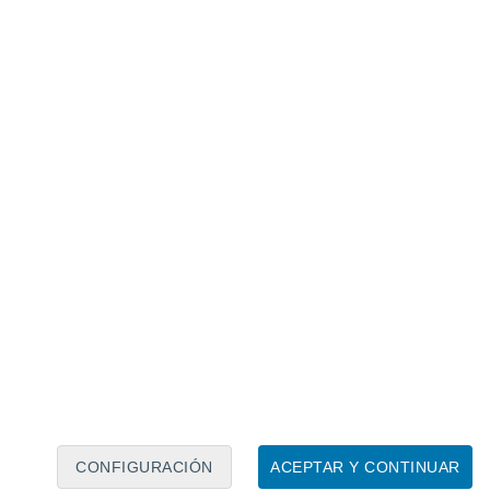
Calendario lunar
Lun
Mar
Mié
Jue
Vie
Sáb
Dom
8
9
10
11
12
13
14
15
16
CONFIGURACIÓN
ACEPTAR Y CONTINUAR