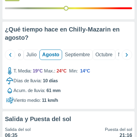
 seleccionar
o.
calización
precisa e
ión mediante
¿Qué tiempo hace en Chilly-Mazarin en
agosto
?
, publicidad
dos,
yo
Junio
Julio
Agosto
Septiembre
Octubre
Noviemb
 publicidad
,
ón de
T. Media:
19°C
Max.:
24°C
Min:
14°C
 desarrollo
s.
Días de lluvia:
10
días
tros 1199
Acum. de lluvia:
61 mm
ios
Viento medio:
11 km/h
Salida y Puesta del sol
Salida del sol
Puesta del sol
06:35
21:16