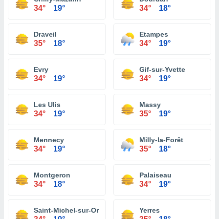
34°
19°
34°
18°
Draveil
Etampes
35°
18°
34°
19°
Evry
Gif-sur-Yvette
34°
19°
34°
19°
Les Ulis
Massy
34°
19°
35°
19°
Mennecy
Milly-la-Forêt
34°
19°
35°
18°
Montgeron
Palaiseau
34°
18°
34°
19°
Saint-Michel-sur-Orge
Yerres