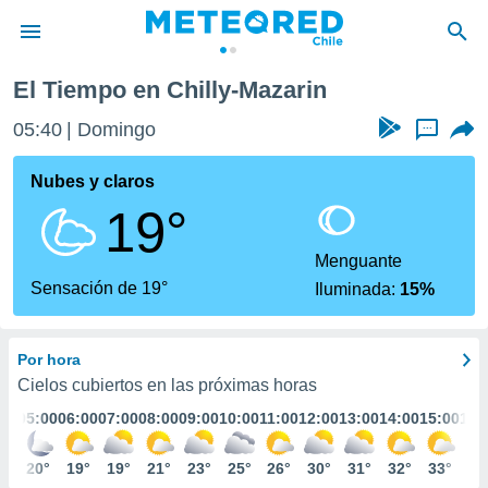
El Tiempo en Chilly-Mazarin
privacidad
05:40
Domingo
...
o de
eteored.cl)
borado por
Nubes y claros
es para
19°
ue la
 que se
e calidad.
Menguante
eder a este
Sensación de 19°
Iluminada:
15%
ediante las
opciones:
Por hora
ookies y
e forma
Cielos cubiertos en las próximas horas
:00
05:00
06:00
07:00
08:00
09:00
10:00
11:00
12:00
13:00
14:00
15:00
16:
d digital
ada, basada
1°
20°
19°
19°
21°
23°
25°
26°
30°
31°
32°
33°
34
mación