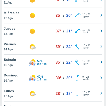
km/h
11 Ago
do en
 mismo.
Miércoles
10
-
28
sultar más
35°
/
20°
km/h
12 Ago
 en nuestra
 Cookies
y
Jueves
ualquier
10
-
21
37°
/
21°
km/h
13 Ago
ento
 botón
Viernes
10
-
33
39°
/
24°
ación de
km/h
14 Ago
kies
 disponible
Sábado
e nuestra
50%
12
-
39
35°
/
22°
0.5 mm
km/h
.
15 Ago
IVAMENTE,
Domingo
40%
9
-
25
30°
/
20°
1.4 mm
km/h
16 Ago
as
Lunes
 a cookies
10
-
35
28°
/
18°
km/h
17 Ago
 no aceptar
ón de