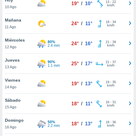
13
-
22
19°
/
10°
km/h
10 Ago
do en
 mismo.
sultar más
Mañana
18
-
34
24°
/
11°
 en nuestra
km/h
11 Ago
 Cookies
y
ualquier
Miércoles
80%
21
-
39
24°
/
16°
2.4 mm
km/h
12 Ago
ento
 botón
ación de
Jueves
90%
21
-
37
25°
/
17°
kies
1.1 mm
km/h
13 Ago
 disponible
e nuestra
Viernes
19
-
35
.
19°
/
13°
km/h
14 Ago
IVAMENTE,
Sábado
16
-
31
18°
/
11°
km/h
15 Ago
as
 a cookies
Domingo
50%
18
-
36
18°
/
13°
2.2 mm
km/h
 no aceptar
16 Ago
ón de