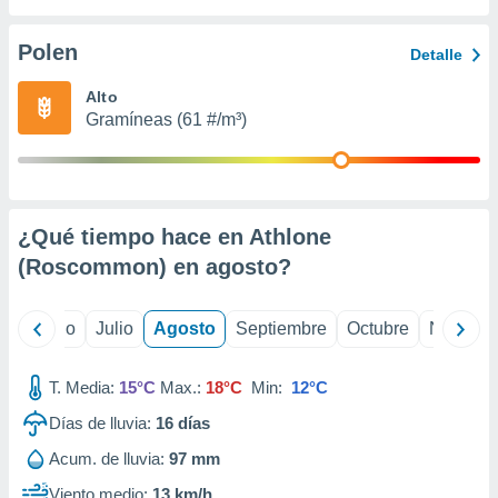
 seleccionar
o.
Polen
Detalle
calización
precisa e
Alto
ión mediante
Gramíneas (61 #/m³)
, publicidad
dos,
 publicidad
,
¿Qué tiempo hace en Athlone
ón de
(Roscommon) en
agosto
?
 desarrollo
s.
tros 1199
yo
Junio
Julio
Agosto
Septiembre
Octubre
Noviemb
ios
T. Media:
15°C
Max.:
18°C
Min:
12°C
Días de lluvia:
16
días
Acum. de lluvia:
97 mm
Viento medio:
13 km/h