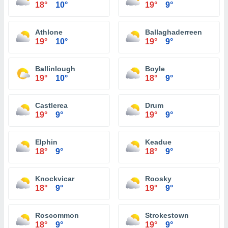
18°
10°
19°
9°
Athlone
Ballaghaderreen
19°
10°
19°
9°
Ballinlough
Boyle
19°
10°
18°
9°
Castlerea
Drum
19°
9°
19°
9°
Elphin
Keadue
18°
9°
18°
9°
Knockvicar
Roosky
18°
9°
19°
9°
Roscommon
Strokestown
18°
9°
19°
9°