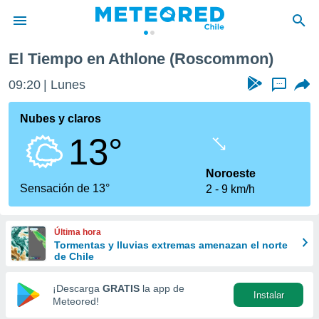
El Tiempo en Athlone (Roscommon)
privacidad
09:20
Lunes
...
o de
eteored.cl)
borado por
Nubes y claros
es para
13°
ue la
 que se
e calidad.
Noroeste
eder a este
Sensación de 13°
2
9 km/h
ediante las
opciones:
Última hora
ookies y
Tormentas y lluvias extremas amenazan el norte
e forma
de Chile
d digital
¡Descarga
GRATIS
la app de
Instalar
ada, basada
Meteored!
mación