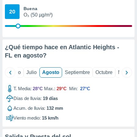
 seleccionar
o.
Buena
20
O₃ (50 µg/m³)
calización
precisa e
ión mediante
, publicidad
¿Qué tiempo hace en Atlantic Heights -
dos,
FL en
agosto
?
 publicidad
,
ón de
yo
Junio
Julio
Agosto
Septiembre
Octubre
Noviemb
 desarrollo
s.
T. Media:
28°C
Max.:
29°C
Min:
27°C
tros 1199
ios
Días de lluvia:
19
días
Acum. de lluvia:
132 mm
Viento medio:
15 km/h
Salida y Puesta del sol