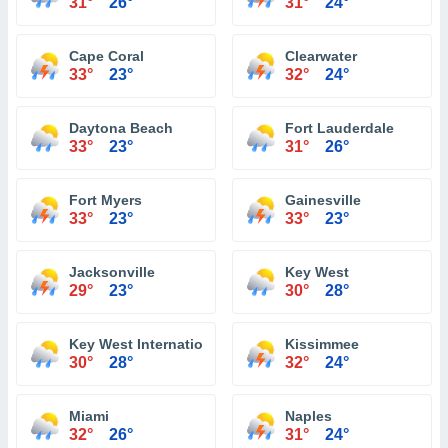
31°
26°
31°
24°
Cape Coral
Clearwater
33°
23°
32°
24°
Daytona Beach
Fort Lauderdale
33°
23°
31°
26°
Fort Myers
Gainesville
33°
23°
33°
23°
Jacksonville
Key West
29°
23°
30°
28°
Key West International Airport
Kissimmee
30°
28°
32°
24°
Miami
Naples
32°
26°
31°
24°