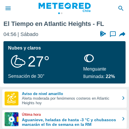
El Tiempo en Atlantic Heights - FL
privacidad
04:56
Sábado
...
o de
eteored.cl)
borado por
Nubes y claros
es para
27°
ue la
 que se
e calidad.
Menguante
eder a este
Sensación de 30°
Iluminada:
22%
ediante las
opciones:
Aviso de nivel amarillo
ookies y
Alerta moderada por fenómenos costeros en Atlantic
e forma
Heights hoy
d digital
Última hora
ada, basada
Aguanieve, heladas de hasta -3 °C y chubascos
marcarán el fin de semana en la RM
mación