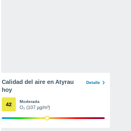
Calidad del aire en Atyrau
Detalle
hoy
Moderada
42
O₃ (107 µg/m³)