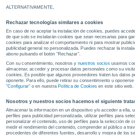
33°
ALTERNATIVAMENTE,
Rechazar tecnologías similares a cookies
Norte
En caso de no aceptar la instalación de cookies, puedes accede
Sensación de 31°
11
-
31 km
de que solo se instalarán cookies que sean necesarias para garan
cookies para analizar el comportamiento ni para mostrar publici
publicidad general no personalizada. Puedes rechazar la instala
abono pulsando el botón "Rechazar".
Predicción
ECMWF actualiza su pronóstico para Chile:
Con su consentimiento, nosotros y
nuestros socios
usamos cooki
agosto, septiembre y octubre mantendrían u
almacenar, acceder y procesar datos personales como su visita e
señal favorable para las lluvias
cookies. Es posible que algunos proveedores traten tus datos pe
Tiempo 1 - 7 días
Actualidad
Mapa de nubosidad
oponerte. Para ello, puede retirar su consentimiento u oponerse
"Configurar"
o en nuestra
Política de Cookies
en este sitio web.
Nosotros y nuestros socios hacemos el siguiente trata
Mañana
Sábado
D
Hoy
Almacenar la información en un dispositivo y/o acceder a ella, 
7 Ago
8 Ago
6 Ago
perfiles para publicidad personalizada, utilizar perfiles para sele
personalizar el contenido, uso de perfiles para la selección de c
medir el rendimiento del contenido, comprender al público a tra
procedentes de diferentes fuentes, desarrollo y mejora de los se