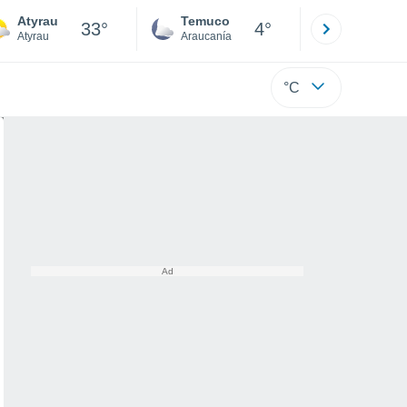
Atyrau
Temuco
Osorno
33°
4°
Atyrau
Araucanía
Los Lagos
°C