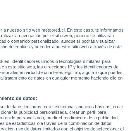
Aviso de nivel rojo
Alerta extrema por incendios en
Atyrau hoy
r a nuestro sitio web meteored.cl. En este caso, te informamos
/h
tizar la navegación por el sitio web, pero no se utilizarán
dad o contenido personalizado, aunque sí podrás visualizar
ción de cookies y acceder a nuestro sitio web a través de este
es, identificadores únicos o tecnologías similares para
na
n este sitio web, las direcciones IP y los identificadores de
rsonales en virtud de un interés legítimo, algo a lo que puedes
Satélites
Modelos
 al tratamiento de datos en cualquier momento haciendo clic en
miento de datos:
omingo
Lunes
Martes
Miércoles
uso de datos limitados para seleccionar anuncios básicos, crear
9 Ago
10 Ago
11 Ago
12 Ago
ccionar la publicidad personalizada, crear un perfil para
ontenido personalizado, medir el rendimiento de la publicidad,
vés de estadísticas o a través de la combinación de datos
rvicios, uso de datos limitados con el objetivo de seleccionar el