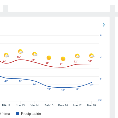
6
35°
4
34°
33°
33°
32°
31°
31°
2
24°
24°
22°
21°
19°
19°
18°
mm
Mié
12
Jue
13
Vie
14
Sáb
15
Dom
16
Lun
17
Mar
18
Mínima
Precipitación