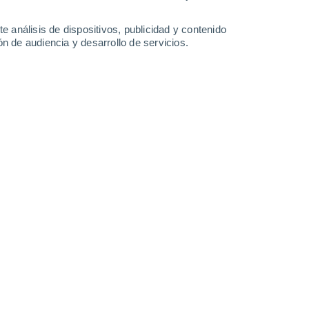
40°
/
25°
39°
/
28°
37°
/
27°
33°
/
24°
e análisis de dispositivos, publicidad y contenido
n de audiencia y desarrollo de servicios.
-
42
km/h
32
-
65
km/h
27
-
55
km/h
23
-
46
km/h
sto
Norte
7 Alto
11
-
31 km/h
FPS:
15-25
Norte
6 Alto
11
-
29 km/h
FPS:
15-25
Norte
5 Medio
11
-
29 km/h
FPS:
6-10
Norte
3 Medio
14
-
31 km/h
FPS:
6-10