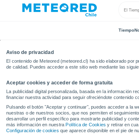
Tiempo
No
Aviso de privacidad
El contenido de Meteored (meteored.cl) ha sido elaborado por pr
de calidad. Puedes acceder a este sitio web mediante las sigui
Aceptar cookies y acceder de forma gratuita
Inicio
Kazakhstan
Provincia de Atyrau
Atyrau
La publicidad digital personalizada, basada en la información r
financiar nuestra actividad para seguir ofreciéndote contenido c
El Tiempo en Atyrau
Pulsando el botón "Aceptar y continuar", puedes acceder a la w
nuestras o de nuestros socios, que nos permiten el seguimiento
13:43
Jueves
desarrollar un perfil específico para mostrarte publicidad y co
más información en nuestra
Política de Cookies
y retirar en cu
Configuración de cookies
que aparece disponible en el pie de n
Nubes y claros