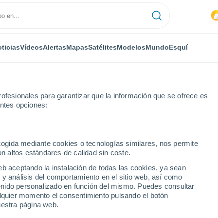
ticias
Vídeos
Alertas
Mapas
Satélites
Modelos
Mundo
Esquí
ofesionales para garantizar que la información que se ofrece es
entes opciones:
ecogida mediante cookies o tecnologías similares, nos permite
on altos estándares de calidad sin coste.
eb aceptando la instalación de todas las cookies, ya sean
 y análisis del comportamiento en el sitio web, así como
...
ntenido personalizado en función del mismo. Puedes consultar
alquier momento el consentimiento pulsando el botón
Por hora
uestra página web.
Intervalos nubosos en las
próximas horas