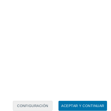
Calendario lunar
Lun
Mar
Mié
Jue
Vie
Sáb
Dom
6
7
8
9
10
11
12
13
14
15
16
17
18
19
CONFIGURACIÓN
ACEPTAR Y CONTINUAR