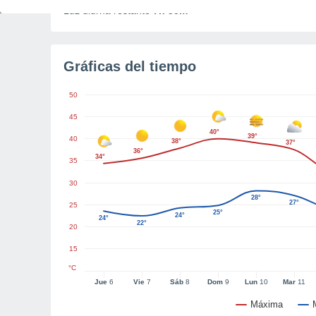
Luz diurna restante
7h 50m
Gráficas del tiempo
50
45
40°
39°
40
38°
37°
36°
34°
35
30
28°
27°
25
25°
24°
24°
22°
20
15
°C
Jue
6
Vie
7
Sáb
8
Dom
9
Lun
10
Mar
11
Máxima