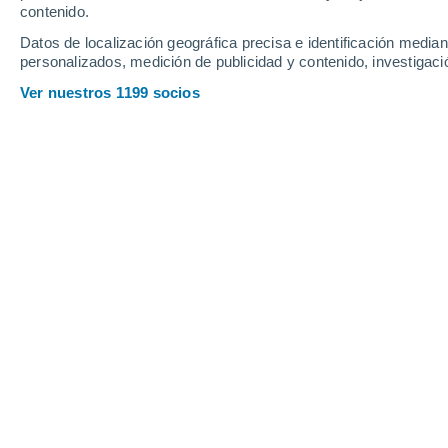
contenido.
9
-
18
km/h
16
-
38
km/h
11
18
-
27
km/h
Datos de localización geográfica precisa e identificación mediant
personalizados, medición de publicidad y contenido, investigació
Pronóstico para Augsburgo hoy
, 8 d
Ver nuestros 1199 socios
Soleado
25°
13:00
Sensación T.
26°
Soleado
27°
14:00
Sensación T.
27°
Soleado
27°
15:00
Sensación T.
27°
Soleado
28°
16:00
Sensación T.
27°
Soleado
27°
17:00
Sensación T.
27°