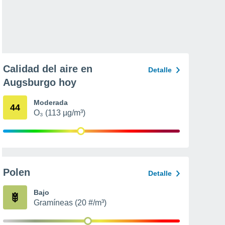
Calidad del aire en
Detalle
Augsburgo hoy
Moderada
44
O₃ (113 µg/m³)
Polen
Detalle
Bajo
Gramíneas (20 #/m³)