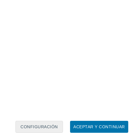
Calendario lunar
Lun
Mar
Mié
Jue
Vie
Sáb
Dom
8
9
10
11
12
13
14
15
16
17
18
19
20
21
CONFIGURACIÓN
ACEPTAR Y CONTINUAR
6