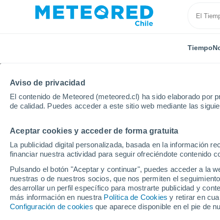
Tiempo
No
Aviso de privacidad
El contenido de Meteored (meteored.cl) ha sido elaborado por pr
de calidad. Puedes acceder a este sitio web mediante las sigui
Aceptar cookies y acceder de forma gratuita
Inicio
Alemania
Baviera
Augsburgo
La publicidad digital personalizada, basada en la información r
financiar nuestra actividad para seguir ofreciéndote contenido c
El Tiempo en Augsbur
Pulsando el botón "Aceptar y continuar", puedes acceder a la w
nuestras o de nuestros socios, que nos permiten el seguimiento
12:32
Sábado
desarrollar un perfil específico para mostrarte publicidad y co
más información en nuestra
Política de Cookies
y retirar en cu
Configuración de cookies
que aparece disponible en el pie de n
Soleado