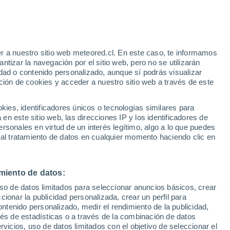
r a nuestro sitio web meteored.cl. En este caso, te informamos
tizar la navegación por el sitio web, pero no se utilizarán
dad o contenido personalizado, aunque sí podrás visualizar
ción de cookies y acceder a nuestro sitio web a través de este
Satélites
Modelos
es, identificadores únicos o tecnologías similares para
n este sitio web, las direcciones IP y los identificadores de
rsonales en virtud de un interés legítimo, algo a lo que puedes
 al tratamiento de datos en cualquier momento haciendo clic en
Martes
Miércoles
Jueves
Viernes
11 Ago
12 Ago
13 Ago
14 Ago
miento de datos:
uso de datos limitados para seleccionar anuncios básicos, crear
ccionar la publicidad personalizada, crear un perfil para
ontenido personalizado, medir el rendimiento de la publicidad,
29°
/
17°
30°
/
15°
31°
/
15°
32°
/
16°
vés de estadísticas o a través de la combinación de datos
rvicios, uso de datos limitados con el objetivo de seleccionar el