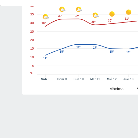
40
35
32°
32°
31°
30°
29°
30
28°
25
20
17°
17°
15
15°
15°
15°
10
11°
5
°C
Sáb
8
Dom
9
Lun
10
Mar
11
Mié
12
Jue
13
Máxima