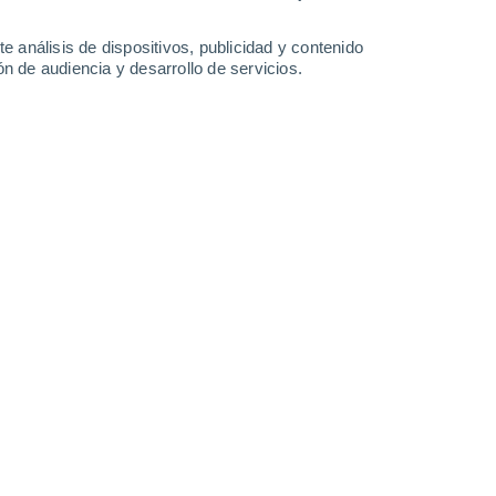
-
27
km/h
11
-
29
km/h
10
-
29
km/h
9
-
31
km/h
e análisis de dispositivos, publicidad y contenido
n de audiencia y desarrollo de servicios.
e agosto
Noreste
7 Alto
18
-
25 km/h
FPS:
15-25
Noreste
7 Alto
10
-
27 km/h
FPS:
15-25
Noreste
6 Alto
10
-
27 km/h
FPS:
15-25
Noreste
4 Medio
10
-
26 km/h
FPS:
6-10
Noreste
3 Medio
10
-
24 km/h
FPS:
6-10