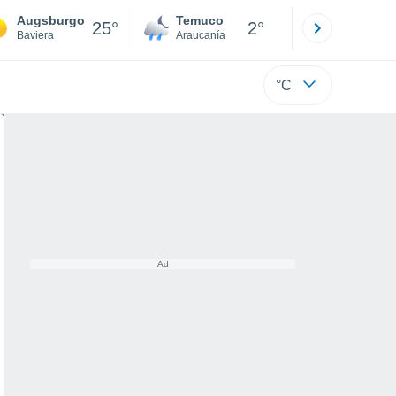
Augsburgo
Temuco
Osorno
25°
2°
Baviera
Araucanía
Los Lagos
°C