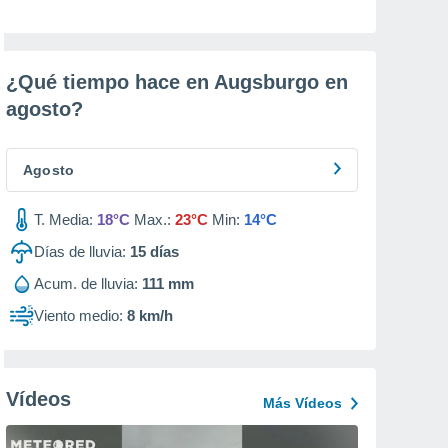
¿Qué tiempo hace en Augsburgo en
agosto
?
Agosto
T. Media:
18°C
Max.:
23°C
Min:
14°C
Días de lluvia:
15
días
Acum. de lluvia:
111 mm
Viento medio:
8 km/h
Vídeos
Más Vídeos