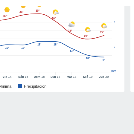
35°
34°
32°
30°
4
23°
22°
20°
18°
18°
2
16°
16°
14°
10°
9°
mm
Vie
14
Sáb
15
Dom
16
Lun
17
Mar
18
Mié
19
Jue
20
Mínima
Precipitación