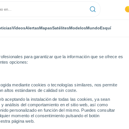
ticias
Vídeos
Alertas
Mapas
Satélites
Modelos
Mundo
Esquí
ofesionales para garantizar que la información que se ofrece es
entes opciones:
ecogida mediante cookies o tecnologías similares, nos permite
on altos estándares de calidad sin coste.
go
eb aceptando la instalación de todas las cookies, ya sean
 y análisis del comportamiento en el sitio web, así como
...
ntenido personalizado en función del mismo. Puedes consultar
alquier momento el consentimiento pulsando el botón
Por hora
uestra página web.
Cielos despejados en las
próximas horas