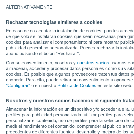
25°
ALTERNATIVAMENTE,
Rechazar tecnologías similares a cookies
UV
7 Alto
En caso de no aceptar la instalación de cookies, puedes accede
Sensación de 26°
FPS
15-25
de que solo se instalarán cookies que sean necesarias para garan
cookies para analizar el comportamiento ni para mostrar publici
publicidad general no personalizada. Puedes rechazar la instala
abono pulsando el botón "Rechazar".
Tiempo 1 - 7 días
Actualidad
Mapa de temperatura
Con su consentimiento, nosotros y
nuestros socios
usamos cooki
almacenar, acceder y procesar datos personales como su visita e
cookies. Es posible que algunos proveedores traten tus datos pe
oponerte. Para ello, puede retirar su consentimiento u oponerse
Mañana
Lunes
Hoy
"Configurar"
o en nuestra
Política de Cookies
en este sitio web.
9 Ago
10 Ago
8 Ago
Nosotros y nuestros socios hacemos el siguiente trata
Almacenar la información en un dispositivo y/o acceder a ella, 
perfiles para publicidad personalizada, utilizar perfiles para sele
personalizar el contenido, uso de perfiles para la selección de c
32°
/
15°
32°
/
17°
28°
/
11°
medir el rendimiento del contenido, comprender al público a tra
procedentes de diferentes fuentes, desarrollo y mejora de los se