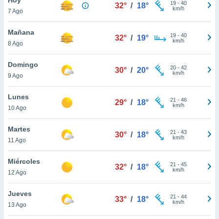
19
-
40
32°
/
18°
km/h
7 Ago
do en
 mismo.
sultar más
Mañana
19
-
40
32°
/
19°
 en nuestra
km/h
8 Ago
 Cookies
y
ualquier
Domingo
20
-
42
30°
/
20°
km/h
9 Ago
ento
 botón
ación de
Lunes
21
-
46
29°
/
18°
kies
km/h
10 Ago
 disponible
e nuestra
Martes
21
-
43
.
30°
/
18°
km/h
11 Ago
IVAMENTE,
Miércoles
21
-
45
32°
/
18°
km/h
12 Ago
as
 a cookies
Jueves
21
-
44
33°
/
18°
km/h
 no aceptar
13 Ago
ón de