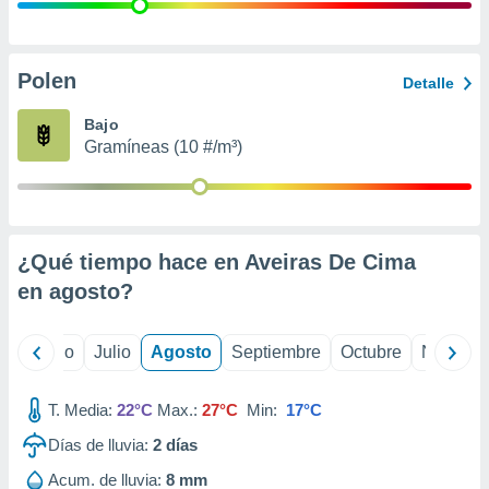
 seleccionar
o.
calización
precisa e
Polen
Detalle
ión mediante
Bajo
, publicidad
Gramíneas (10 #/m³)
dos,
 publicidad
,
ón de
¿Qué tiempo hace en Aveiras De Cima
 desarrollo
s.
en
agosto
?
tros 1199
ios
yo
Junio
Julio
Agosto
Septiembre
Octubre
Noviemb
T. Media:
22°C
Max.:
27°C
Min:
17°C
Días de lluvia:
2
días
Acum. de lluvia:
8 mm