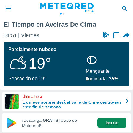
El Tiempo en Aveiras De Cima
privacidad
04:51
Viernes
...
o de
eteored.cl)
borado por
Parcialmente nuboso
es para
19°
ue la
 que se
e calidad.
Menguante
eder a este
Sensación de 19°
Iluminada:
35%
ediante las
opciones:
Última hora
ookies y
La nieve sorprenderá al valle de Chile centro-sur
e forma
este fin de semana
d digital
¡Descarga
GRATIS
la app de
Instalar
ada, basada
Meteored!
mación