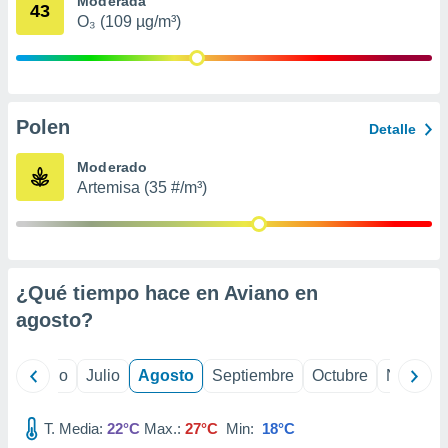
Moderada
 seleccionar
43
o.
O₃ (109 µg/m³)
calización
precisa e
ión mediante
Polen
, publicidad
Detalle
dos,
Moderado
 publicidad
Artemisa (35 #/m³)
,
ón de
 desarrollo
s.
¿Qué tiempo hace en Aviano en
tros 1199
ios
agosto
?
yo
Junio
Julio
Agosto
Septiembre
Octubre
Noviemb
T. Media:
22°C
Max.:
27°C
Min:
18°C