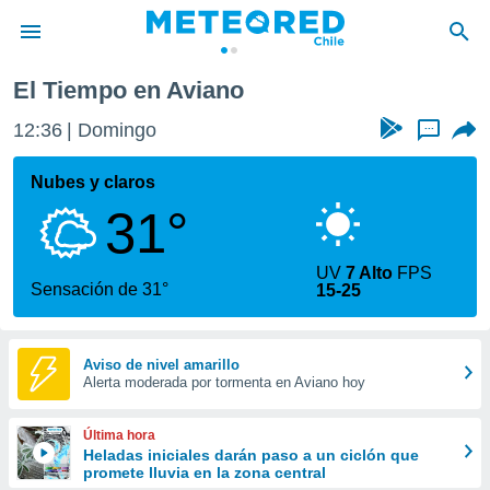
El Tiempo en Aviano
privacidad
12:36
Domingo
...
o de
eteored.cl)
borado por
Nubes y claros
es para
31°
ue la
 que se
e calidad.
UV
7 Alto
FPS
eder a este
Sensación de 31°
15-25
ediante las
opciones:
ookies y
Aviso de nivel amarillo
Alerta moderada por tormenta en Aviano hoy
e forma
d digital
Última hora
ada, basada
Heladas iniciales darán paso a un ciclón que
promete lluvia en la zona central
mación