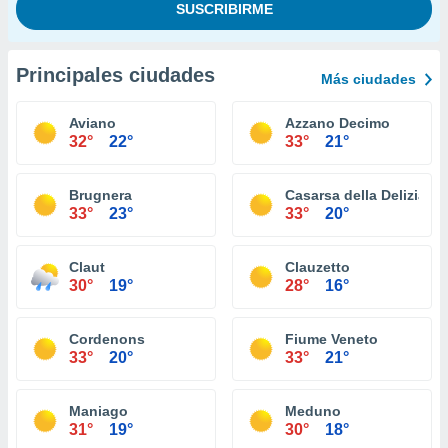
Principales ciudades
Más ciudades
Aviano
Azzano Decimo
32°
22°
33°
21°
Brugnera
Casarsa della Delizia
33°
23°
33°
20°
Claut
Clauzetto
30°
19°
28°
16°
Cordenons
Fiume Veneto
33°
20°
33°
21°
Maniago
Meduno
31°
19°
30°
18°