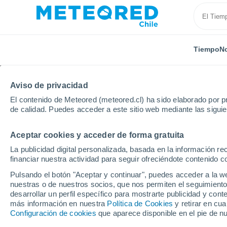
Tiempo
No
Aviso de privacidad
El contenido de Meteored (meteored.cl) ha sido elaborado por pr
de calidad. Puedes acceder a este sitio web mediante las sigui
Aceptar cookies y acceder de forma gratuita
Inicio
Francia
Borgoña-Franco Condado
Jura
La publicidad digital personalizada, basada en la información r
financiar nuestra actividad para seguir ofreciéndote contenido c
El Tiempo en Avignon-l
Pulsando el botón "Aceptar y continuar", puedes acceder a la w
nuestras o de nuestros socios, que nos permiten el seguimiento
13:41
Domingo
desarrollar un perfil específico para mostrarte publicidad y co
más información en nuestra
Política de Cookies
y retirar en cu
Configuración de cookies
que aparece disponible en el pie de n
Nubes y claros