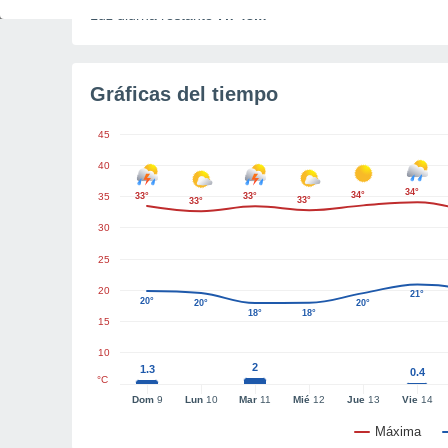
Luz diurna restante
7h 48m
Gráficas del tiempo
45
40
34°
34°
35
33°
33°
33°
33°
30
25
20
21°
20°
20°
20°
18°
18°
15
10
2
1.3
0.4
°C
Dom
9
Lun
10
Mar
11
Mié
12
Jue
13
Vie
14
Máxima