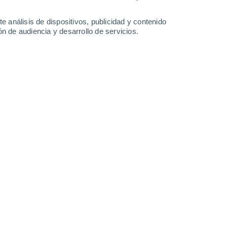
0.4 mm
2.5 mm
33°
/
18°
34°
/
20°
34°
/
21°
33°
/
20°
e análisis de dispositivos, publicidad y contenido
n de audiencia y desarrollo de servicios.
-
29
km/h
9
-
25
km/h
11
-
33
km/h
6
-
28
km/h
laude hoy
, 9 de agosto
Suroeste
7 Alto
10
-
33 km/h
FPS:
15-25
Suroeste
6 Alto
16
-
41 km/h
FPS:
15-25
Oeste
5 Medio
17
-
44 km/h
FPS:
6-10
Oeste
3 Medio
15
-
43 km/h
FPS:
6-10