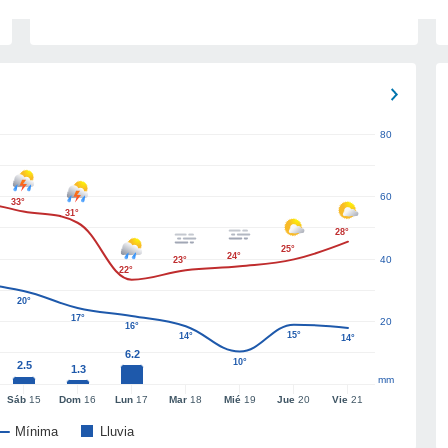
80
60
33°
31°
28°
25°
24°
40
23°
22°
20°
17°
20
16°
15°
14°
14°
6.2
10°
2.5
1.3
mm
Sáb
15
Dom
16
Lun
17
Mar
18
Mié
19
Jue
20
Vie
21
Mínima
Lluvia