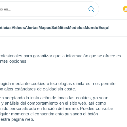
ticias
Vídeos
Alertas
Mapas
Satélites
Modelos
Mundo
Esquí
ofesionales para garantizar que la información que se ofrece es
entes opciones:
Avignon-lès-Saint-Claude
ecogida mediante cookies o tecnologías similares, nos permite
on altos estándares de calidad sin coste.
ès-Saint-Claude
eb aceptando la instalación de todas las cookies, ya sean
 y análisis del comportamiento en el sitio web, así como
...
ntenido personalizado en función del mismo. Puedes consultar
alquier momento el consentimiento pulsando el botón
Por hora
uestra página web.
Lluvias débiles en las próximas
horas