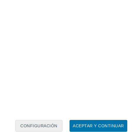
Calendario lunar
Lun
Mar
Mié
Jue
Vie
Sáb
Dom
9
10
11
12
13
14
15
16
17
18
19
20
21
22
CONFIGURACIÓN
ACEPTAR Y CONTINUAR