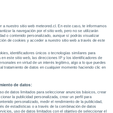
Aviso de nivel amarillo
Alerta moderada por altas
temperaturas en Avignon-lès-Saint-
Claude hoy
r a nuestro sitio web meteored.cl. En este caso, te informamos
/h
tizar la navegación por el sitio web, pero no se utilizarán
dad o contenido personalizado, aunque sí podrás visualizar
ción de cookies y acceder a nuestro sitio web a través de este
es, identificadores únicos o tecnologías similares para
n este sitio web, las direcciones IP y los identificadores de
rsonales en virtud de un interés legítimo, algo a lo que puedes
ites
Modelos
 al tratamiento de datos en cualquier momento haciendo clic en
miento de datos:
iércoles
Jueves
Viernes
Sábado
uso de datos limitados para seleccionar anuncios básicos, crear
12 Ago
13 Ago
14 Ago
15 Ago
ccionar la publicidad personalizada, crear un perfil para
ontenido personalizado, medir el rendimiento de la publicidad,
vés de estadísticas o a través de la combinación de datos
rvicios, uso de datos limitados con el objetivo de seleccionar el
40%
60%