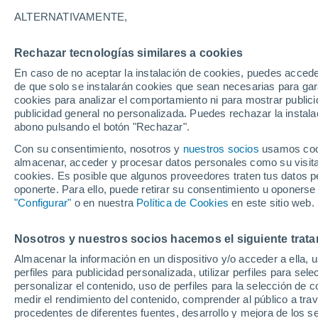
33°
ALTERNATIVAMENTE,
Rechazar tecnologías similares a cookies
Suroeste
En caso de no aceptar la instalación de cookies, puedes accede
Sensación de 31°
10
-
33 km
de que solo se instalarán cookies que sean necesarias para garan
cookies para analizar el comportamiento ni para mostrar publici
publicidad general no personalizada. Puedes rechazar la instala
abono pulsando el botón "Rechazar".
Última hora
Heladas iniciales darán paso a un ciclón que
Con su consentimiento, nosotros y
nuestros socios
usamos cooki
promete lluvia en la zona central
almacenar, acceder y procesar datos personales como su visita e
cookies. Es posible que algunos proveedores traten tus datos pe
Tiempo 1 - 7 días
Actualidad
Mapa de lluvia
Satél
oponerte. Para ello, puede retirar su consentimiento u oponerse
"Configurar"
o en nuestra
Política de Cookies
en este sitio web.
Nosotros y nuestros socios hacemos el siguiente trata
Mañana
Martes
M
Hoy
Almacenar la información en un dispositivo y/o acceder a ella, 
10 Ago
11 Ago
9 Ago
perfiles para publicidad personalizada, utilizar perfiles para sele
personalizar el contenido, uso de perfiles para la selección de c
medir el rendimiento del contenido, comprender al público a tra
procedentes de diferentes fuentes, desarrollo y mejora de los se
50%
70%