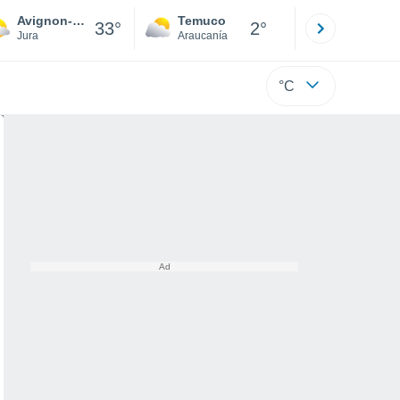
Avignon-lès-Saint-Claude
Temuco
Osorno
33°
2°
Jura
Araucanía
Los Lagos
°C