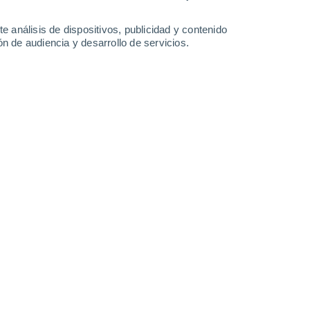
34°
/
20°
37°
/
21°
39°
/
22°
41°
/
24°
e análisis de dispositivos, publicidad y contenido
n de audiencia y desarrollo de servicios.
-
36
km/h
13
-
27
km/h
11
-
29
km/h
13
-
34
km/h
sto
Noreste
1 Bajo
7
-
11 km/h
FPS:
no
Este
2 Bajo
9
-
23 km/h
FPS:
no
Este
3 Medio
9
-
24 km/h
FPS:
6-10
Este
5 Medio
10
-
27 km/h
FPS:
6-10