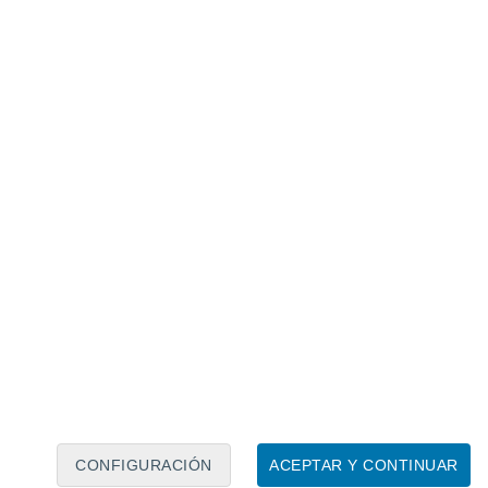
Calendario lunar
Lun
Mar
Mié
Jue
Vie
Sáb
Dom
8
9
10
11
12
13
14
15
16
17
18
19
20
21
CONFIGURACIÓN
ACEPTAR Y CONTINUAR