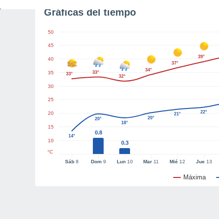
Gráficas del tiempo
50
45
39°
40
37°
34°
35
33°
33°
32°
30
25
22°
20
21°
20°
20°
18°
15
0.8
14°
10
0.3
°C
Sáb
8
Dom
9
Lun
10
Mar
11
Mié
12
Jue
13
Máxima