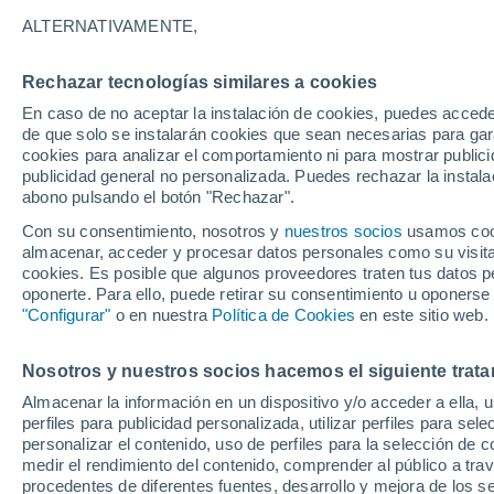
15°
ALTERNATIVAMENTE,
Rechazar tecnologías similares a cookies
Noreste
En caso de no aceptar la instalación de cookies, puedes accede
Sensación de 15°
7
-
11 km/h
de que solo se instalarán cookies que sean necesarias para garan
cookies para analizar el comportamiento ni para mostrar publici
publicidad general no personalizada. Puedes rechazar la instala
abono pulsando el botón "Rechazar".
Última hora
Aguanieve, heladas de hasta -3 °C y chubasc
Con su consentimiento, nosotros y
nuestros socios
usamos cooki
marcarán el fin de semana en la RM
almacenar, acceder y procesar datos personales como su visita e
cookies. Es posible que algunos proveedores traten tus datos pe
Tiempo 1 - 7 días
Actualidad
Mapa de nubosidad
oponerte. Para ello, puede retirar su consentimiento u oponerse
"Configurar"
o en nuestra
Política de Cookies
en este sitio web.
Nosotros y nuestros socios hacemos el siguiente trata
Mañana
Lunes
Hoy
Almacenar la información en un dispositivo y/o acceder a ella, 
9 Ago
10 Ago
8 Ago
perfiles para publicidad personalizada, utilizar perfiles para sele
personalizar el contenido, uso de perfiles para la selección de c
medir el rendimiento del contenido, comprender al público a tra
procedentes de diferentes fuentes, desarrollo y mejora de los se
50%
30%