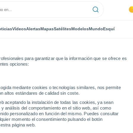
ticias
Vídeos
Alertas
Mapas
Satélites
Modelos
Mundo
Esquí
ofesionales para garantizar que la información que se ofrece es
entes opciones:
Avrillé
ecogida mediante cookies o tecnologías similares, nos permite
on altos estándares de calidad sin coste.
eb aceptando la instalación de todas las cookies, ya sean
 y análisis del comportamiento en el sitio web, así como
...
ntenido personalizado en función del mismo. Puedes consultar
alquier momento el consentimiento pulsando el botón
Por hora
uestra página web.
Intervalos nubosos en las
próximas horas