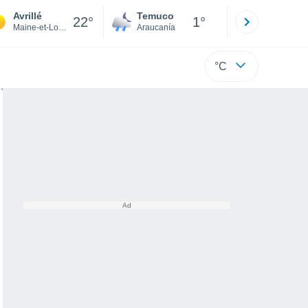
Avrillé
Temuco
Osorno
22°
1°
Maine-et-Loire
Araucanía
Los Lagos
°C