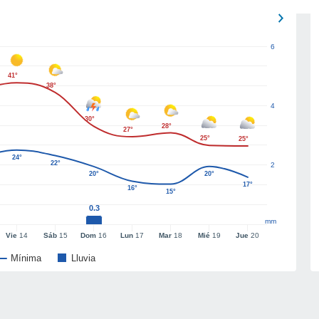
6
41°
38°
4
30°
28°
27°
25°
25°
24°
22°
2
20°
20°
17°
16°
15°
0.3
mm
Vie
14
Sáb
15
Dom
16
Lun
17
Mar
18
Mié
19
Jue
20
Mínima
Lluvia