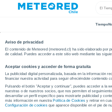
Tiempo
No
Aviso de privacidad
El contenido de Meteored (meteored.cl) ha sido elaborado por pr
de calidad. Puedes acceder a este sitio web mediante las sigui
Aceptar cookies y acceder de forma gratuita
Inicio
Francia
Países del Loira
Maine y Loira
La publicidad digital personalizada, basada en la información r
financiar nuestra actividad para seguir ofreciéndote contenido c
El Tiempo en Avrillé
Pulsando el botón "Aceptar y continuar", puedes acceder a la w
nuestras o de nuestros socios, que nos permiten el seguimiento
09:06
Sábado
desarrollar un perfil específico para mostrarte publicidad y co
más información en nuestra
Política de Cookies
y retirar en cu
Configuración de cookies
que aparece disponible en el pie de n
Nubes y claros