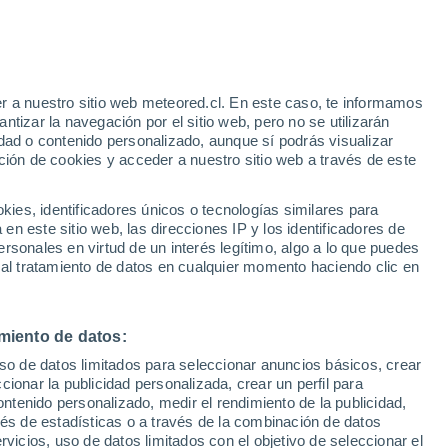
r a nuestro sitio web meteored.cl. En este caso, te informamos
tizar la navegación por el sitio web, pero no se utilizarán
dad o contenido personalizado, aunque sí podrás visualizar
ción de cookies y acceder a nuestro sitio web a través de este
os
es, identificadores únicos o tecnologías similares para
n este sitio web, las direcciones IP y los identificadores de
rsonales en virtud de un interés legítimo, algo a lo que puedes
Satélites
Modelos
 al tratamiento de datos en cualquier momento haciendo clic en
miento de datos:
Martes
Miércoles
Jueves
Viernes
uso de datos limitados para seleccionar anuncios básicos, crear
11 Ago
12 Ago
13 Ago
14 Ago
ccionar la publicidad personalizada, crear un perfil para
ontenido personalizado, medir el rendimiento de la publicidad,
vés de estadísticas o a través de la combinación de datos
rvicios, uso de datos limitados con el objetivo de seleccionar el