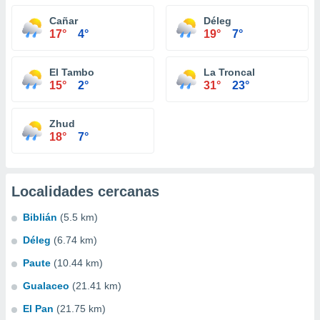
Cañar
Déleg
17°
4°
19°
7°
El Tambo
La Troncal
15°
2°
31°
23°
Zhud
18°
7°
Localidades cercanas
Biblián
(5.5 km)
Déleg
(6.74 km)
Paute
(10.44 km)
Gualaceo
(21.41 km)
El Pan
(21.75 km)