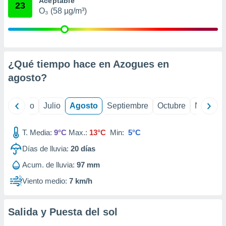
Aceptable
 seleccionar
23
o.
O₃ (58 µg/m³)
calización
precisa e
ión mediante
¿Qué tiempo hace en Azogues en
, publicidad
agosto
?
dos,
 publicidad
,
yo
Junio
Julio
Agosto
Septiembre
Octubre
Noviemb
ón de
 desarrollo
s.
T. Media:
9°C
Max.:
13°C
Min:
5°C
tros 1199
Días de lluvia:
20
días
ios
Acum. de lluvia:
97 mm
Viento medio:
7 km/h
Salida y Puesta del sol