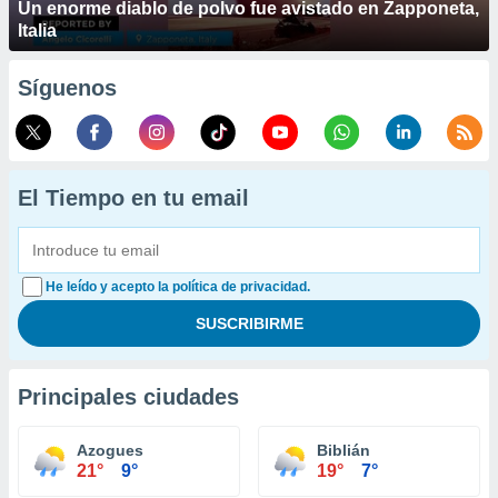
Un enorme diablo de polvo fue avistado en Zapponeta,
Italia
Síguenos
El Tiempo en tu email
He leído y acepto la política de privacidad.
Principales ciudades
Azogues
Biblián
21°
9°
19°
7°