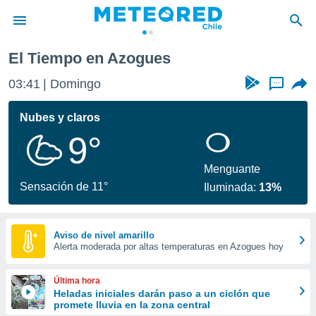
El Tiempo en Azogues
privacidad
03:41
Domingo
...
o de
eteored.cl)
borado por
Nubes y claros
es para
9°
ue la
 que se
e calidad.
Menguante
eder a este
Sensación de 11°
Iluminada:
13%
ediante las
opciones:
ookies y
Aviso de nivel amarillo
Alerta moderada por altas temperaturas en Azogues hoy
e forma
d digital
Última hora
ada, basada
Heladas iniciales darán paso a un ciclón que
promete lluvia en la zona central
mación