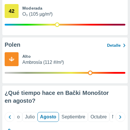
 seleccionar
o.
Moderada
42
O₃ (105 µg/m³)
calización
precisa e
ión mediante
, publicidad
Polen
Detalle
dos,
 publicidad
Alto
,
Ambrosía (112 #/m³)
ón de
 desarrollo
s.
tros 1199
ios
¿Qué tiempo hace en Bački Monoštor
en
agosto
?
yo
Junio
Julio
Agosto
Septiembre
Octubre
Noviemb