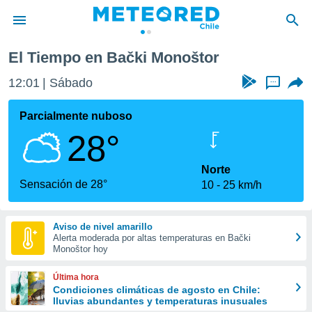
El Tiempo en Bački Monoštor
privacidad
12:01
Sábado
...
o de
eteored.cl)
borado por
Parcialmente nuboso
es para
28°
ue la
 que se
e calidad.
Norte
eder a este
Sensación de 28°
10
25 km/h
ediante las
opciones:
Aviso de nivel amarillo
ookies y
Alerta moderada por altas temperaturas en Bački
e forma
Monoštor hoy
d digital
Última hora
ada, basada
Condiciones climáticas de agosto en Chile:
lluvias abundantes y temperaturas inusuales
mación