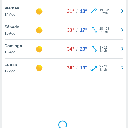
uedes
uestro sitio
Viernes
14
-
25
31°
/
18°
ed.cl. En
km/h
14 Ago
te
 de que
Sábado
talarán
10
-
28
33°
/
17°
km/h
15 Ago
e sean
para
a
Domingo
9
-
27
34°
/
20°
por el sitio
km/h
16 Ago
o se
cookies para
Lunes
9
-
21
36°
/
19°
km/h
17 Ago
nto ni para
licidad o
ado, aunque
sualizar
general no
ada. Puedes
 instalación
y acceder a
io web a
ste abono