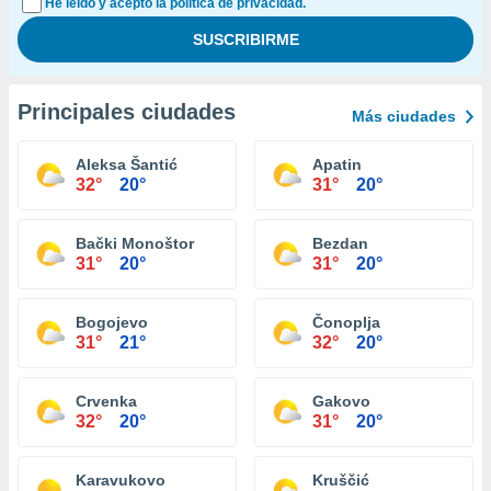
He leído y acepto la política de privacidad.
Principales ciudades
Más ciudades
Aleksa Šantić
Apatin
32°
20°
31°
20°
Bački Monoštor
Bezdan
31°
20°
31°
20°
Bogojevo
Čonoplja
31°
21°
32°
20°
Crvenka
Gakovo
32°
20°
31°
20°
Karavukovo
Kruščić