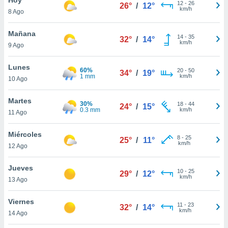
12
-
26
26°
/
12°
km/h
8 Ago
do en
 mismo.
sultar más
Mañana
14
-
35
32°
/
14°
 en nuestra
km/h
9 Ago
 Cookies
y
ualquier
Lunes
60%
20
-
50
34°
/
19°
1 mm
km/h
10 Ago
ento
 botón
ación de
Martes
30%
18
-
44
24°
/
15°
kies
0.3 mm
km/h
11 Ago
 disponible
e nuestra
Miércoles
8
-
25
.
25°
/
11°
km/h
12 Ago
IVAMENTE,
Jueves
10
-
25
29°
/
12°
km/h
13 Ago
as
 a cookies
Viernes
11
-
23
32°
/
14°
km/h
 no aceptar
14 Ago
ón de