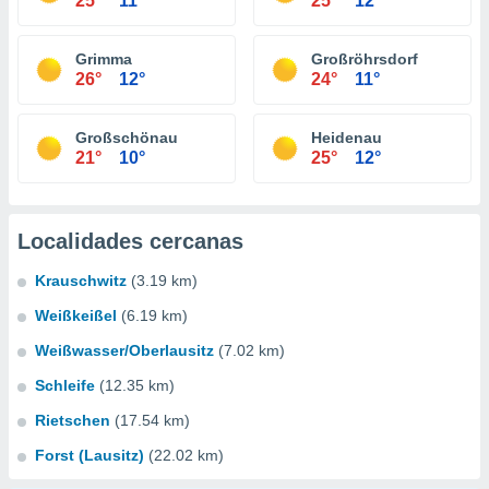
25°
11°
25°
12°
Grimma
Großröhrsdorf
26°
12°
24°
11°
Großschönau
Heidenau
21°
10°
25°
12°
Localidades cercanas
Krauschwitz
(3.19 km)
Weißkeißel
(6.19 km)
Weißwasser/Oberlausitz
(7.02 km)
Schleife
(12.35 km)
Rietschen
(17.54 km)
Forst (Lausitz)
(22.02 km)