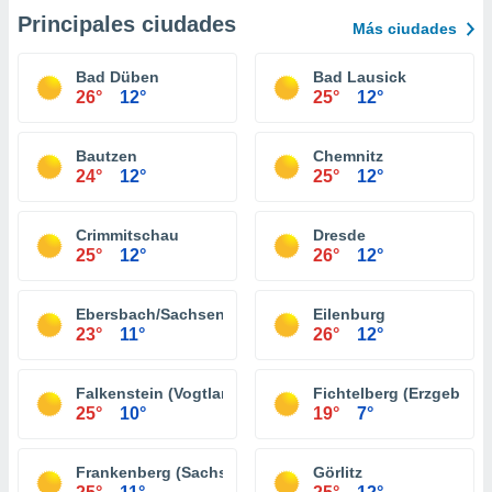
Principales ciudades
Más ciudades
Bad Düben
Bad Lausick
26°
12°
25°
12°
Bautzen
Chemnitz
24°
12°
25°
12°
Crimmitschau
Dresde
25°
12°
26°
12°
Ebersbach/Sachsen
Eilenburg
23°
11°
26°
12°
Falkenstein (Vogtland)
Fichtelberg (Erzgebirge
25°
10°
19°
7°
Frankenberg (Sachsen)
Görlitz