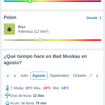
 seleccionar
o.
calización
precisa e
Polen
Detalle
ión mediante
Bajo
, publicidad
Artemisa (12 #/m³)
dos,
 publicidad
,
ón de
¿Qué tiempo hace en Bad Muskau en
 desarrollo
s.
agosto
?
tros 1199
ios
yo
Junio
Julio
Agosto
Septiembre
Octubre
Noviemb
T. Media:
19°C
Max.:
24°C
Min:
14°C
Días de lluvia:
12
días
Acum. de lluvia:
75 mm