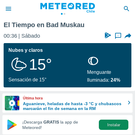
El Tiempo en Bad Muskau
privacidad
00:36
Sábado
...
o de
eteored.cl)
borado por
Nubes y claros
es para
15°
ue la
 que se
e calidad.
Menguante
eder a este
Sensación de 15°
Iluminada:
24%
ediante las
opciones:
Última hora
ookies y
Aguanieve, heladas de hasta -3 °C y chubascos
e forma
marcarán el fin de semana en la RM
d digital
¡Descarga
GRATIS
la app de
Instalar
ada, basada
Meteored!
mación