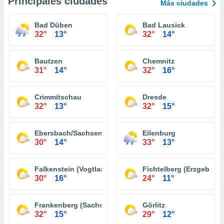
Principales ciudades
Más ciudades
Bad Düben
Bad Lausick
32°
13°
32°
14°
Bautzen
Chemnitz
31°
14°
32°
16°
Crimmitschau
Dresde
32°
13°
32°
15°
Ebersbach/Sachsen
Eilenburg
30°
14°
33°
13°
Falkenstein (Vogtland)
Fichtelberg (Erzgebirge
30°
16°
24°
11°
Frankenberg (Sachsen)
Görlitz
32°
15°
29°
12°