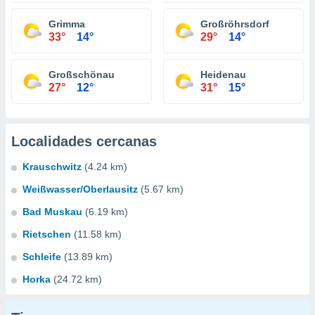
Grimma
Großröhrsdorf
33°
14°
29°
14°
Großschönau
Heidenau
27°
12°
31°
15°
Localidades cercanas
Krauschwitz
(4.24 km)
Weißwasser/Oberlausitz
(5.67 km)
Bad Muskau
(6.19 km)
Rietschen
(11.58 km)
Schleife
(13.89 km)
Horka
(24.72 km)