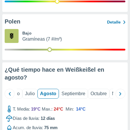
 seleccionar
o.
calización
precisa e
Polen
Detalle
ión mediante
Bajo
, publicidad
Gramíneas (7 #/m³)
dos,
 publicidad
,
ón de
¿Qué tiempo hace en Weißkeißel en
 desarrollo
s.
agosto
?
tros 1199
ios
yo
Junio
Julio
Agosto
Septiembre
Octubre
Noviemb
T. Media:
19°C
Max.:
24°C
Min:
14°C
Días de lluvia:
12
días
Acum. de lluvia:
75 mm