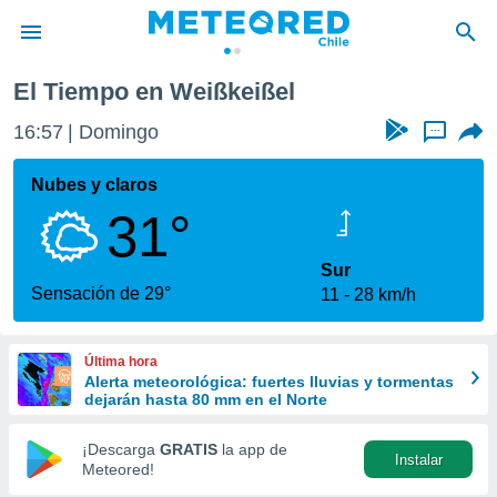
El Tiempo en Weißkeißel
privacidad
16:57
Domingo
...
o de
eteored.cl)
borado por
Nubes y claros
es para
31°
ue la
 que se
e calidad.
Sur
eder a este
Sensación de 29°
11
28 km/h
ediante las
opciones:
Última hora
ookies y
Alerta meteorológica: fuertes lluvias y tormentas
e forma
dejarán hasta 80 mm en el Norte
d digital
¡Descarga
GRATIS
la app de
Instalar
ada, basada
Meteored!
mación