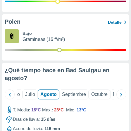
 seleccionar
o.
calización
precisa e
Polen
Detalle
ión mediante
Bajo
, publicidad
Gramíneas (16 #/m³)
dos,
 publicidad
,
ón de
¿Qué tiempo hace en Bad Saulgau en
 desarrollo
s.
agosto
?
tros 1199
ios
yo
Junio
Julio
Agosto
Septiembre
Octubre
Noviemb
T. Media:
18°C
Max.:
23°C
Min:
13°C
Días de lluvia:
15
días
Acum. de lluvia:
116 mm