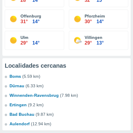
28°
14°
32°
15°
Offenburg
Pforzheim
31°
14°
30°
14°
Ulm
Villingen
29°
14°
29°
13°
Localidades cercanas
Boms
(5.59 km)
Dürnau
(6.33 km)
Winnenden-Ravensbrug
(7.98 km)
Ertingen
(9.2 km)
Bad Buchau
(9.87 km)
Aulendorf
(12.94 km)