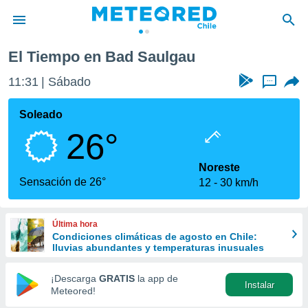
El Tiempo en Bad Saulgau
privacidad
11:31
Sábado
...
o de
eteored.cl)
borado por
Soleado
es para
26°
ue la
 que se
e calidad.
Noreste
eder a este
Sensación de 26°
12
30 km/h
ediante las
opciones:
Última hora
ookies y
Condiciones climáticas de agosto en Chile:
e forma
lluvias abundantes y temperaturas inusuales
d digital
¡Descarga
GRATIS
la app de
Instalar
ada, basada
Meteored!
mación