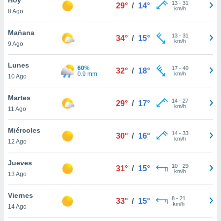
13
-
31
29°
/
14°
km/h
8 Ago
do en
 mismo.
sultar más
Mañana
13
-
31
34°
/
15°
 en nuestra
km/h
9 Ago
 Cookies
y
ualquier
Lunes
60%
17
-
40
32°
/
18°
0.9 mm
km/h
10 Ago
ento
 botón
ación de
Martes
14
-
27
29°
/
17°
kies
km/h
11 Ago
 disponible
e nuestra
Miércoles
14
-
33
.
30°
/
16°
km/h
12 Ago
IVAMENTE,
Jueves
10
-
29
31°
/
15°
km/h
13 Ago
as
 a cookies
Viernes
8
-
21
33°
/
15°
km/h
 no aceptar
14 Ago
ón de