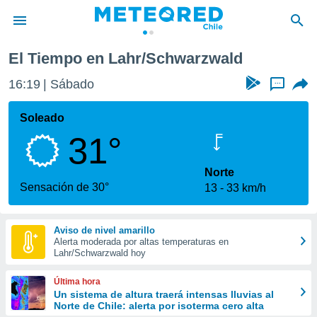
El Tiempo en Lahr/Schwarzwald
privacidad
16:19
Sábado
...
o de
eteored.cl)
borado por
Soleado
es para
31°
ue la
 que se
e calidad.
Norte
eder a este
Sensación de 30°
13
33 km/h
ediante las
opciones:
Aviso de nivel amarillo
ookies y
Alerta moderada por altas temperaturas en
e forma
Lahr/Schwarzwald hoy
d digital
Última hora
ada, basada
Un sistema de altura traerá intensas lluvias al
Norte de Chile: alerta por isoterma cero alta
mación