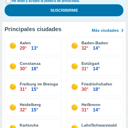
He leído y acepto la política de privacidad.
Principales ciudades
Más ciudades
Aalen
Baden-Baden
29°
13°
32°
14°
Constanza
Estútgart
30°
18°
31°
14°
Freiburg im Breisgau
Friedrichshafen
31°
15°
30°
18°
Heidelberg
Heilbronn
32°
15°
31°
14°
Karlsruhe
Lahr/Schwarzwald