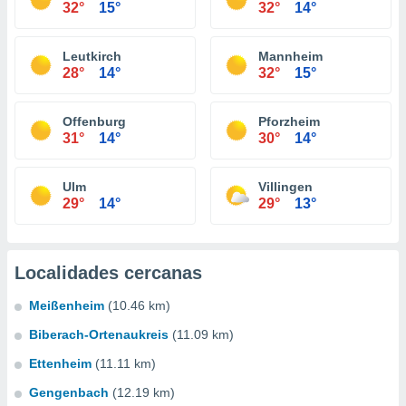
32°
15°
32°
14°
Leutkirch
Mannheim
28°
14°
32°
15°
Offenburg
Pforzheim
31°
14°
30°
14°
Ulm
Villingen
29°
14°
29°
13°
Localidades cercanas
Meißenheim
(10.46 km)
Biberach-Ortenaukreis
(11.09 km)
Ettenheim
(11.11 km)
Gengenbach
(12.19 km)