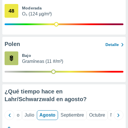
 seleccionar
o.
Moderada
48
O₃ (124 µg/m³)
calización
precisa e
ión mediante
, publicidad
Polen
Detalle
dos,
 publicidad
Bajo
,
Gramíneas (11 #/m³)
ón de
 desarrollo
s.
tros 1199
ios
¿Qué tiempo hace en
Lahr/Schwarzwald en
agosto
?
yo
Junio
Julio
Agosto
Septiembre
Octubre
Noviemb