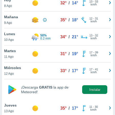
13
-
33
32°
/
14°
km/h
8 Ago
do en
 mismo.
sultar más
Mañana
12
-
31
35°
/
18°
 en nuestra
km/h
9 Ago
 Cookies
y
ualquier
Lunes
50%
13
-
32
34°
/
21°
0.2 mm
km/h
10 Ago
ento
 botón
ación de
Martes
17
-
39
31°
/
19°
kies
km/h
11 Ago
 disponible
e nuestra
Miércoles
17
-
41
.
33°
/
17°
km/h
12 Ago
IVAMENTE,
¡Descarga
GRATIS
la app de
Instalar
Meteored!
as
 a cookies
Jueves
 no aceptar
11
-
30
35°
/
17°
km/h
13 Ago
ón de