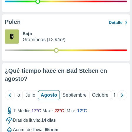
 seleccionar
o.
calización
precisa e
Polen
Detalle
ión mediante
Bajo
, publicidad
Gramíneas (13 #/m³)
dos,
 publicidad
,
ón de
¿Qué tiempo hace en Bad Steben en
 desarrollo
s.
agosto
?
tros 1199
ios
yo
Junio
Julio
Agosto
Septiembre
Octubre
Noviemb
T. Media:
17°C
Max.:
22°C
Min:
12°C
Días de lluvia:
14
días
Acum. de lluvia:
85 mm