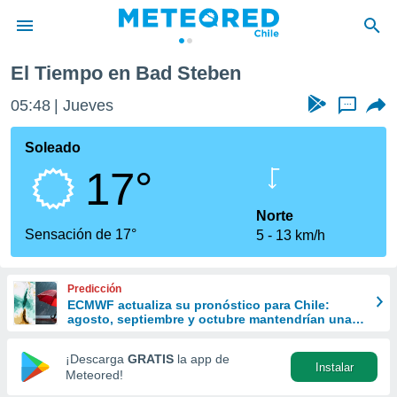
El Tiempo en Bad Steben
privacidad
05:48
Jueves
...
o de
eteored.cl)
borado por
Soleado
es para
17°
ue la
 que se
e calidad.
Norte
eder a este
Sensación de 17°
5
13 km/h
ediante las
opciones:
Predicción
ookies y
ECMWF actualiza su pronóstico para Chile:
e forma
agosto, septiembre y octubre mantendrían una
señal favorable para las lluvias
d digital
¡Descarga
GRATIS
la app de
Instalar
ada, basada
Meteored!
mación