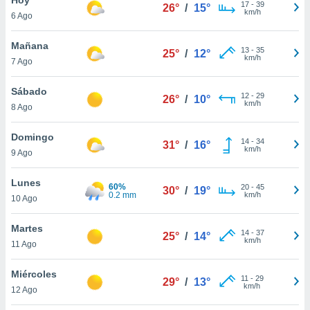
17
-
39
26°
/
15°
km/h
6 Ago
do en
 mismo.
sultar más
Mañana
13
-
35
25°
/
12°
 en nuestra
km/h
7 Ago
 Cookies
y
ualquier
Sábado
12
-
29
26°
/
10°
km/h
8 Ago
ento
 botón
ación de
Domingo
14
-
34
31°
/
16°
kies
km/h
9 Ago
 disponible
e nuestra
Lunes
60%
20
-
45
.
30°
/
19°
0.2 mm
km/h
10 Ago
IVAMENTE,
Martes
14
-
37
25°
/
14°
km/h
11 Ago
as
 a cookies
Miércoles
11
-
29
29°
/
13°
km/h
 no aceptar
12 Ago
ón de