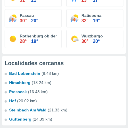
31°
21°
23°
17°
Passau
Ratisbona
30°
20°
32°
19°
Rothenburg ob der Tauber
Wurzburgo
28°
19°
30°
20°
Localidades cercanas
Bad Lobenstein
(9.48 km)
Hirschberg
(13.24 km)
Presseck
(16.48 km)
Hof
(20.02 km)
Steinbach Am Wald
(21.33 km)
Guttenberg
(24.39 km)