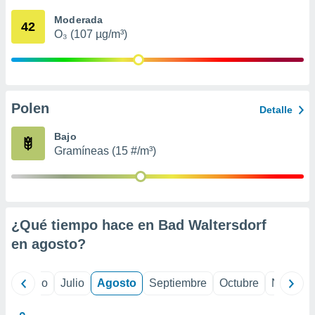
 seleccionar
o.
Moderada
42
O₃ (107 µg/m³)
calización
precisa e
ión mediante
, publicidad
Polen
Detalle
dos,
 publicidad
Bajo
,
Gramíneas (15 #/m³)
ón de
 desarrollo
s.
tros 1199
ios
¿Qué tiempo hace en Bad Waltersdorf
en
agosto
?
yo
Junio
Julio
Agosto
Septiembre
Octubre
Noviemb