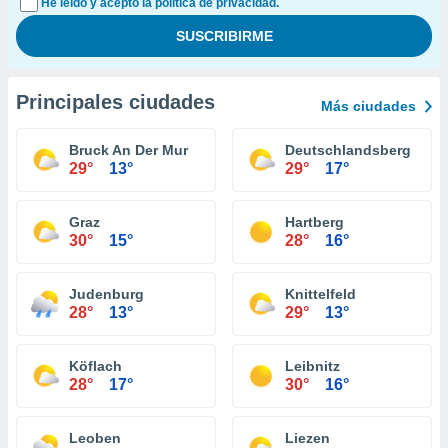
He leído y acepto la política de privacidad.
Principales ciudades
Más ciudades
Bruck An Der Mur
Deutschlandsberg
29°
13°
29°
17°
Graz
Hartberg
30°
15°
28°
16°
Judenburg
Knittelfeld
28°
13°
29°
13°
Köflach
Leibnitz
28°
17°
30°
16°
Leoben
Liezen