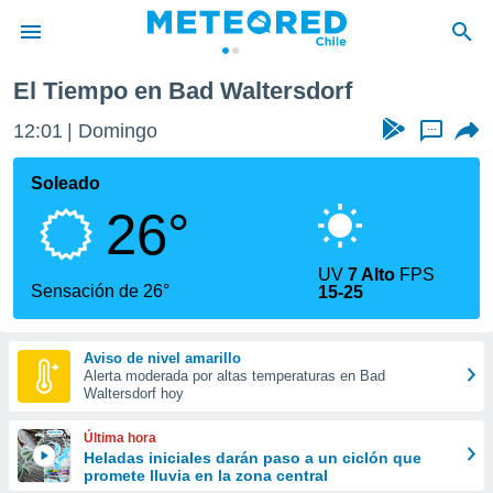
El Tiempo en Bad Waltersdorf
privacidad
12:01
Domingo
...
o de
eteored.cl)
borado por
Soleado
es para
26°
ue la
 que se
e calidad.
UV
7 Alto
FPS
eder a este
Sensación de 26°
15-25
ediante las
opciones:
Aviso de nivel amarillo
ookies y
Alerta moderada por altas temperaturas en Bad
e forma
Waltersdorf hoy
d digital
Última hora
ada, basada
Heladas iniciales darán paso a un ciclón que
promete lluvia en la zona central
mación