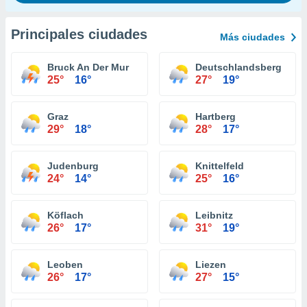
Principales ciudades
Más ciudades
Bruck An Der Mur
Deutschlandsberg
25°
16°
27°
19°
Graz
Hartberg
29°
18°
28°
17°
Judenburg
Knittelfeld
24°
14°
25°
16°
Köflach
Leibnitz
26°
17°
31°
19°
Leoben
Liezen
26°
17°
27°
15°