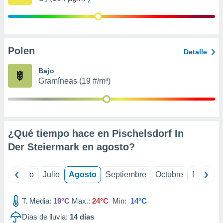
 seleccionar
o.
calización
precisa e
ión mediante
Polen
Detalle
, publicidad
Bajo
Gramíneas (19 #/m³)
dos,
 publicidad
,
ón de
 desarrollo
s.
¿Qué tiempo hace en Pischelsdorf In
Der Steiermark en
agosto
?
tros 1199
ios
yo
Junio
Julio
Agosto
Septiembre
Octubre
Noviemb
T. Media:
19°C
Max.:
24°C
Min:
14°C
Días de lluvia:
14
días