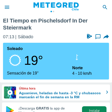
El Tiempo en Pischelsdorf In Der
privacidad
Steiermark
o de
eteored.cl)
07:13
Sábado
...
borado por
es para
Soleado
ue la
 que se
19°
e calidad.
eder a este
Norte
ediante las
Sensación de 19°
opciones:
4
10 km/h
ookies y
e forma
Última hora
Aguanieve, heladas de hasta -3 °C y chubascos
marcarán el fin de semana en la RM
d digital
ada, basada
¡Descarga
GRATIS
la app de
mación
Instalar