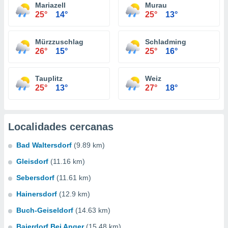
Mariazell
Murau
25°
14°
25°
13°
Mürzzuschlag
Schladming
26°
15°
25°
16°
Tauplitz
Weiz
25°
13°
27°
18°
Localidades cercanas
Bad Waltersdorf
(9.89 km)
Gleisdorf
(11.16 km)
Sebersdorf
(11.61 km)
Hainersdorf
(12.9 km)
Buch-Geiseldorf
(14.63 km)
Baierdorf Bei Anger
(15.48 km)