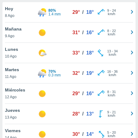
do en
Hoy
80%
9
-
24
29°
/
18°
 mismo.
1.4 mm
km/h
8 Ago
sultar más
 en nuestra
Mañana
8
-
22
 Cookies
y
31°
/
16°
km/h
9 Ago
ualquier
ento
Lunes
13
-
34
33°
/
18°
 botón
km/h
10 Ago
ación de
kies
Martes
70%
16
-
36
 disponible
32°
/
19°
0.3 mm
km/h
11 Ago
e nuestra
.
Miércoles
8
-
31
29°
/
16°
km/h
IVAMENTE,
12 Ago
Jueves
9
-
21
28°
/
13°
as
km/h
13 Ago
 a cookies
 no aceptar
Viernes
5
-
20
30°
/
14°
ón de
km/h
14 Ago