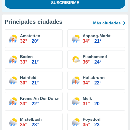
Principales ciudades
Más ciudades
Amstetten
Aspang-Markt
32°
20°
34°
21°
Baden
Fischamend
33°
21°
36°
24°
Hainfeld
Hollabrunn
30°
21°
34°
22°
Krems An Der Donau
Melk
33°
22°
31°
20°
Mistelbach
Poysdorf
35°
23°
35°
23°