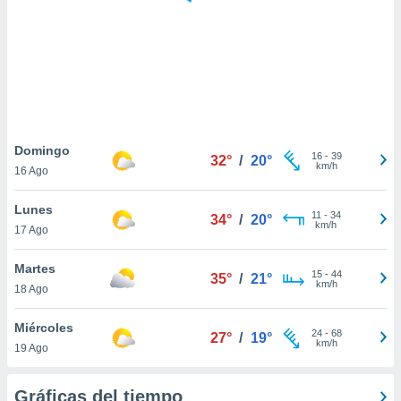
 botón
.
nto,
cios
kies,
ores únicos
Domingo
16
-
39
as similares
32°
/
20°
km/h
16 Ago
nar,
rocesar
Lunes
onales como
11
-
34
34°
/
20°
km/h
 este sitio
17 Ago
recciones IP
ficadores de
Martes
15
-
44
35°
/
21°
 posible
km/h
18 Ago
s
 traten tus
Miércoles
nales en
24
-
68
27°
/
19°
km/h
 interés
19 Ago
go a lo que
nerte. Para
Gráficas del tiempo
retirar su