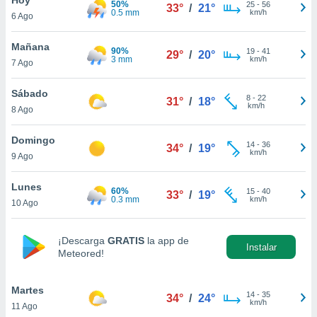
50%
25
-
56
33°
/
21°
0.5 mm
km/h
6 Ago
do en
 mismo.
sultar más
Mañana
90%
19
-
41
29°
/
20°
 en nuestra
3 mm
km/h
7 Ago
 Cookies
y
ualquier
Sábado
8
-
22
31°
/
18°
km/h
8 Ago
ento
 botón
ación de
Domingo
14
-
36
34°
/
19°
kies
km/h
9 Ago
 disponible
e nuestra
Lunes
60%
15
-
40
.
33°
/
19°
0.3 mm
km/h
10 Ago
IVAMENTE,
¡Descarga
GRATIS
la app de
Instalar
Meteored!
as
 a cookies
Martes
 no aceptar
14
-
35
34°
/
24°
km/h
11 Ago
ón de