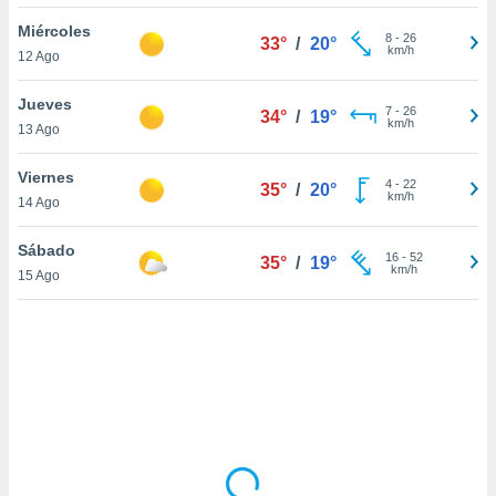
uedes
uestro sitio
Miércoles
8
-
26
33°
/
20°
ed.cl. En
km/h
12 Ago
te
 de que
Jueves
talarán
7
-
26
34°
/
19°
km/h
13 Ago
e sean
para
a
Viernes
4
-
22
35°
/
20°
por el sitio
km/h
14 Ago
o se
cookies para
Sábado
16
-
52
35°
/
19°
km/h
15 Ago
nto ni para
licidad o
ado, aunque
sualizar
general no
ada. Puedes
 instalación
y acceder a
io web a
ste abono