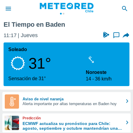
El Tiempo en Baden
privacidad
11:17
Jueves
...
o de
eteored.cl)
borado por
Soleado
es para
31°
ue la
 que se
e calidad.
Noroeste
eder a este
Sensación de 31°
14
36 km/h
ediante las
opciones:
ookies y
Aviso de nivel naranja
Alerta importante por altas temperaturas en Baden hoy
e forma
d digital
Predicción
ada, basada
ECMWF actualiza su pronóstico para Chile:
agosto, septiembre y octubre mantendrían una
mación