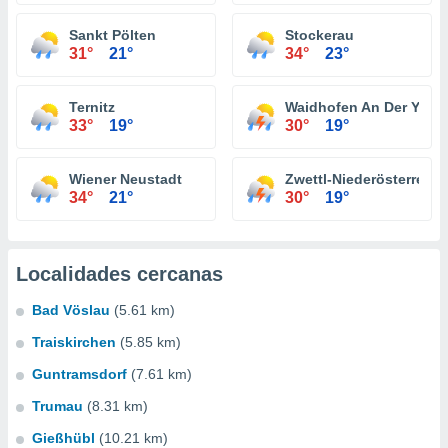
Sankt Pölten
Stockerau
31°
21°
34°
23°
Ternitz
Waidhofen An Der Ybbs
33°
19°
30°
19°
Wiener Neustadt
Zwettl-Niederösterreich
34°
21°
30°
19°
Localidades cercanas
Bad Vöslau
(5.61 km)
Traiskirchen
(5.85 km)
Guntramsdorf
(7.61 km)
Trumau
(8.31 km)
Gießhübl
(10.21 km)