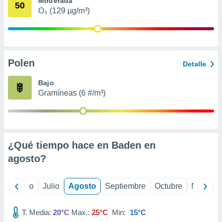
Moderada
 seleccionar
50
o.
O₃ (129 µg/m³)
calización
precisa e
ión mediante
Polen
, publicidad
Detalle
dos,
Bajo
 publicidad
Gramíneas (6 #/m³)
,
ón de
 desarrollo
s.
¿Qué tiempo hace en Baden en
tros 1199
ios
agosto
?
yo
Junio
Julio
Agosto
Septiembre
Octubre
Noviemb
T. Media:
20°C
Max.:
25°C
Min:
15°C