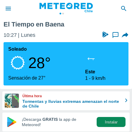
El Tiempo en Baena
privacidad
10:27
Lunes
...
o de
eteored.cl)
borado por
Soleado
es para
28°
ue la
 que se
e calidad.
Este
eder a este
Sensación de 27°
1
9 km/h
ediante las
opciones:
Última hora
ookies y
Tormentas y lluvias extremas amenazan el norte
e forma
de Chile
d digital
¡Descarga
GRATIS
la app de
Instalar
ada, basada
Meteored!
mación