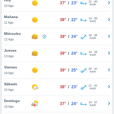
21
-
40
37°
/
23°
km/h
10 Ago
do en
 mismo.
sultar más
Mañana
14
-
30
38°
/
22°
 en nuestra
km/h
11 Ago
 Cookies
y
ualquier
Miércoles
18
-
36
39°
/
24°
km/h
12 Ago
ento
 botón
ación de
Jueves
14
-
38
39°
/
24°
kies
km/h
13 Ago
 disponible
e nuestra
Viernes
20
-
42
.
39°
/
25°
km/h
14 Ago
IVAMENTE,
Sábado
21
-
42
38°
/
23°
km/h
15 Ago
as
 a cookies
Domingo
14
-
37
37°
/
24°
km/h
 no aceptar
16 Ago
ón de