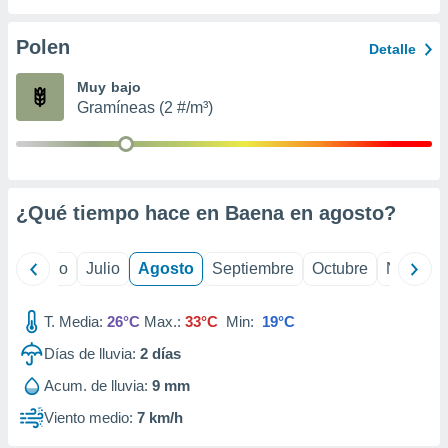
 seleccionar
o.
Polen
Detalle
calización
precisa e
Muy bajo
ión mediante
Gramíneas (2 #/m³)
, publicidad
dos,
 publicidad
,
¿Qué tiempo hace en Baena en
agosto
?
ón de
 desarrollo
s.
yo
Junio
Julio
Agosto
Septiembre
Octubre
Noviemb
tros 1199
ios
T. Media:
26°C
Max.:
33°C
Min:
19°C
Días de lluvia:
2
días
Acum. de lluvia:
9 mm
Viento medio:
7 km/h