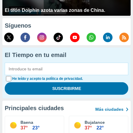
El tifón Dolphin azota varias zonas de China.
Síguenos
El Tiempo en tu email
He leído y acepto la política de privacidad.
Principales ciudades
Más ciudades
Baena
Bujalance
37°
23°
37°
22°