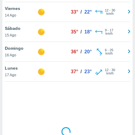
uedes
uestro sitio
Viernes
12
-
30
33°
/
22°
ed.cl. En
km/h
14 Ago
te
 de que
Sábado
talarán
9
-
17
35°
/
18°
km/h
15 Ago
e sean
para
a
Domingo
6
-
25
36°
/
20°
por el sitio
km/h
16 Ago
o se
cookies para
Lunes
12
-
30
37°
/
23°
km/h
17 Ago
nto ni para
licidad o
ado, aunque
sualizar
general no
ada. Puedes
 instalación
y acceder a
io web a
ste abono