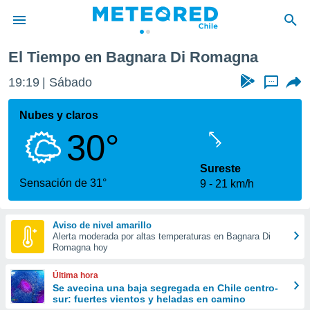
El Tiempo en Bagnara Di Romagna
privacidad
19:19
Sábado
...
o de
eteored.cl)
borado por
Nubes y claros
es para
30°
ue la
 que se
e calidad.
Sureste
eder a este
Sensación de 31°
9
21 km/h
ediante las
opciones:
Aviso de nivel amarillo
ookies y
Alerta moderada por altas temperaturas en Bagnara Di
e forma
Romagna hoy
d digital
Última hora
ada, basada
Se avecina una baja segregada en Chile centro-
sur: fuertes vientos y heladas en camino
mación