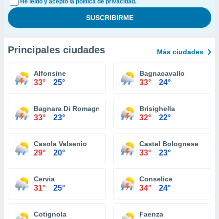
He leído y acepto la política de privacidad.
Principales ciudades
Más ciudades
Alfonsine
Bagnacavallo
33°
25°
33°
24°
Bagnara Di Romagna
Brisighella
33°
23°
32°
22°
Casola Valsenio
Castel Bolognese
29°
20°
33°
23°
Cervia
Conselice
31°
25°
34°
24°
Cotignola
Faenza