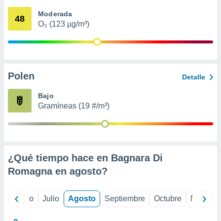
 seleccionar
o.
Moderada
48
O₃ (123 µg/m³)
calización
precisa e
ión mediante
, publicidad
Polen
Detalle
dos,
 publicidad
Bajo
,
Gramíneas (19 #/m³)
ón de
 desarrollo
s.
tros 1199
ios
¿Qué tiempo hace en Bagnara Di
Romagna en
agosto
?
yo
Junio
Julio
Agosto
Septiembre
Octubre
Noviemb