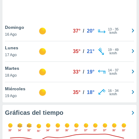
 botón
.
nto,
Domingo
13
-
35
37°
/
20°
km/h
16 Ago
cios
kies,
Lunes
ores únicos
19
-
49
35°
/
21°
km/h
17 Ago
as similares
nar,
rocesar
Martes
14
-
37
33°
/
19°
onales como
km/h
18 Ago
 este sitio
recciones IP
Miércoles
ficadores de
16
-
34
35°
/
18°
km/h
19 Ago
 posible
s
 traten tus
Gráficas del tiempo
nales en
 interés
go a lo que
33°
34°
32°
34°
33°
35°
37°
37°
37°
37°
35°
33°
nerte. Para
31°
retirar su