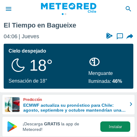
El Tiempo en Bagueixe
privacidad
04:06
Jueves
...
o de
eteored.cl)
borado por
Cielo despejado
es para
18°
ue la
 que se
e calidad.
Menguante
eder a este
Sensación de 18°
Iluminada:
46%
ediante las
opciones:
Predicción
ookies y
ECMWF actualiza su pronóstico para Chile:
e forma
agosto, septiembre y octubre mantendrían una
señal favorable para las lluvias
d digital
¡Descarga
GRATIS
la app de
Instalar
ada, basada
Meteored!
mación