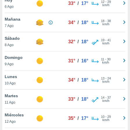
12
-
29
33°
/
17°
km/h
6 Ago
do en
 mismo.
sultar más
Mañana
18
-
38
34°
/
18°
 en nuestra
km/h
7 Ago
 Cookies
y
ualquier
Sábado
19
-
41
32°
/
18°
km/h
8 Ago
ento
 botón
ación de
Domingo
11
-
30
31°
/
16°
kies
km/h
9 Ago
 disponible
e nuestra
Lunes
13
-
24
.
34°
/
18°
km/h
10 Ago
IVAMENTE,
Martes
14
-
37
33°
/
18°
km/h
11 Ago
as
 a cookies
Miércoles
10
-
29
35°
/
17°
km/h
 no aceptar
12 Ago
ón de