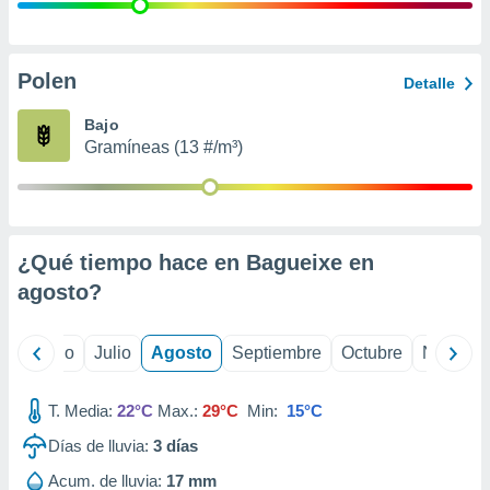
 seleccionar
o.
calización
precisa e
Polen
Detalle
ión mediante
Bajo
, publicidad
Gramíneas (13 #/m³)
dos,
 publicidad
,
ón de
¿Qué tiempo hace en Bagueixe en
 desarrollo
s.
agosto
?
tros 1199
ios
yo
Junio
Julio
Agosto
Septiembre
Octubre
Noviemb
T. Media:
22°C
Max.:
29°C
Min:
15°C
Días de lluvia:
3
días
Acum. de lluvia:
17 mm