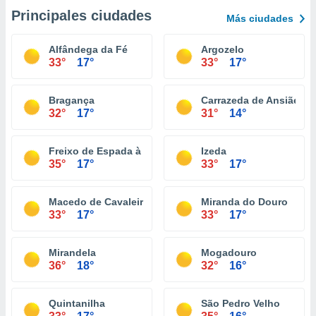
Principales ciudades
Más ciudades
Alfândega da Fé
Argozelo
33°
17°
33°
17°
Bragança
Carrazeda de Ansiães
32°
17°
31°
14°
Freixo de Espada à Cinta
Izeda
35°
17°
33°
17°
Macedo de Cavaleiros
Miranda do Douro
33°
17°
33°
17°
Mirandela
Mogadouro
36°
18°
32°
16°
Quintanilha
São Pedro Velho