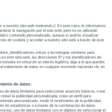
r a nuestro sitio web meteored.cl. En este caso, te informamos
/h
tizar la navegación por el sitio web, pero no se utilizarán
dad o contenido personalizado, aunque sí podrás visualizar
ción de cookies y acceder a nuestro sitio web a través de este
sur
es, identificadores únicos o tecnologías similares para
n este sitio web, las direcciones IP y los identificadores de
rsonales en virtud de un interés legítimo, algo a lo que puedes
Satélites
Modelos
 al tratamiento de datos en cualquier momento haciendo clic en
miento de datos:
omingo
Lunes
Martes
Miércoles
uso de datos limitados para seleccionar anuncios básicos, crear
9 Ago
10 Ago
11 Ago
12 Ago
ccionar la publicidad personalizada, crear un perfil para
ontenido personalizado, medir el rendimiento de la publicidad,
vés de estadísticas o a través de la combinación de datos
rvicios, uso de datos limitados con el objetivo de seleccionar el