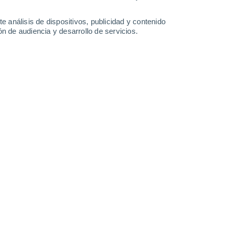
31°
/
16°
34°
/
17°
35°
/
18°
36°
/
18°
e análisis de dispositivos, publicidad y contenido
n de audiencia y desarrollo de servicios.
-
32
km/h
17
-
36
km/h
15
-
32
km/h
12
-
28
km/h
, 6 de agosto
Oeste
3 Medio
8
-
24 km/h
FPS:
6-10
Oeste
2 Bajo
10
-
24 km/h
FPS:
no
Noroeste
1 Bajo
13
-
27 km/h
FPS:
no
Noroeste
0 Bajo
14
-
28 km/h
FPS:
no