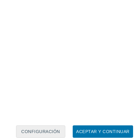
Calendario lunar
Lun
Mar
Mié
Jue
Vie
Sáb
Dom
6
7
8
9
10
11
12
13
14
15
16
17
18
19
CONFIGURACIÓN
ACEPTAR Y CONTINUAR