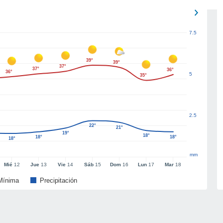
7.5
39°
39°
37°
37°
36°
36°
5
35°
2.5
22°
21°
19°
18°
18°
18°
18°
mm
Mié
12
Jue
13
Vie
14
Sáb
15
Dom
16
Lun
17
Mar
18
Mínima
Precipitación