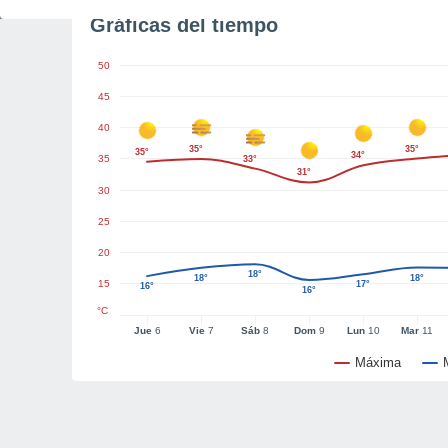
Gráficas del tiempo
50
45
40
35°
35°
35°
34°
35
33°
31°
30
25
20
18°
18°
18°
15
17°
16°
16°
°C
Jue
6
Vie
7
Sáb
8
Dom
9
Lun
10
Mar
11
Máxima