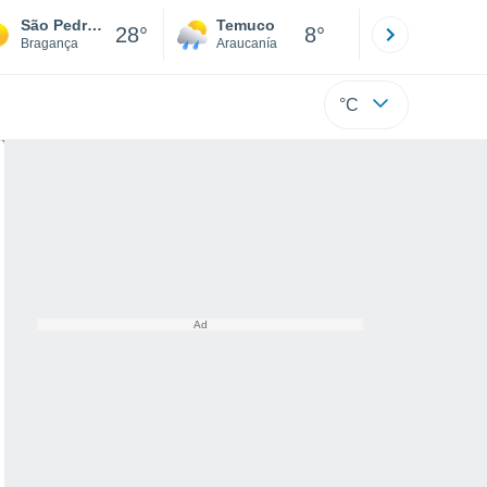
São Pedro Velho
Temuco
Osorno
28°
8°
Bragança
Araucanía
Los Lagos
°C