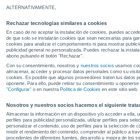
30°
ALTERNATIVAMENTE,
Rechazar tecnologías similares a cookies
Noroeste
En caso de no aceptar la instalación de cookies, puedes accede
Sensación de 29°
14
-
28 km
de que solo se instalarán cookies que sean necesarias para garan
cookies para analizar el comportamiento ni para mostrar publici
publicidad general no personalizada. Puedes rechazar la instala
abono pulsando el botón "Rechazar".
Última hora
La nieve sorprenderá al valle de Chile centro-
Con su consentimiento, nosotros y
nuestros socios
usamos cooki
este fin de semana
almacenar, acceder y procesar datos personales como su visita e
cookies. Es posible que algunos proveedores traten tus datos pe
Tiempo 1 - 7 días
Actualidad
Mapa de temperatura
oponerte. Para ello, puede retirar su consentimiento u oponerse
"Configurar"
o en nuestra
Política de Cookies
en este sitio web.
Nosotros y nuestros socios hacemos el siguiente trata
Mañana
Sábado
D
Hoy
Almacenar la información en un dispositivo y/o acceder a ella, 
7 Ago
8 Ago
6 Ago
perfiles para publicidad personalizada, utilizar perfiles para sele
personalizar el contenido, uso de perfiles para la selección de c
medir el rendimiento del contenido, comprender al público a tra
procedentes de diferentes fuentes, desarrollo y mejora de los se