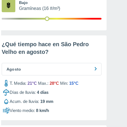
Bajo
Gramíneas (16 #/m³)
¿Qué tiempo hace en São Pedro
Velho en
agosto
?
Agosto
T. Media:
21°C
Max.:
28°C
Min:
15°C
Días de lluvia:
4
días
Acum. de lluvia:
19 mm
Viento medio:
8 km/h