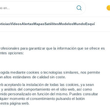
ticias
Vídeos
Alertas
Mapas
Satélites
Modelos
Mundo
Esquí
ofesionales para garantizar que la información que se ofrece es
entes opciones:
Velho
ecogida mediante cookies o tecnologías similares, nos permite
on altos estándares de calidad sin coste.
o Velho
eb aceptando la instalación de todas las cookies, ya sean
 y análisis del comportamiento en el sitio web, así como
...
ntenido personalizado en función del mismo. Puedes consultar
alquier momento el consentimiento pulsando el botón
Por hora
uestra página web.
Cielos despejados en las
próximas horas