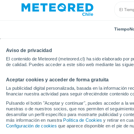
Tiempo
No
Aviso de privacidad
El contenido de Meteored (meteored.cl) ha sido elaborado por pr
de calidad. Puedes acceder a este sitio web mediante las sigui
Aceptar cookies y acceder de forma gratuita
Inicio
Portugal
Distrito de Bragança
São Pedro 
La publicidad digital personalizada, basada en la información r
financiar nuestra actividad para seguir ofreciéndote contenido c
El Tiempo en São Pedr
Pulsando el botón "Aceptar y continuar", puedes acceder a la w
nuestras o de nuestros socios, que nos permiten el seguimiento
20:07
Jueves
desarrollar un perfil específico para mostrarte publicidad y co
más información en nuestra
Política de Cookies
y retirar en cu
Configuración de cookies
que aparece disponible en el pie de n
Soleado