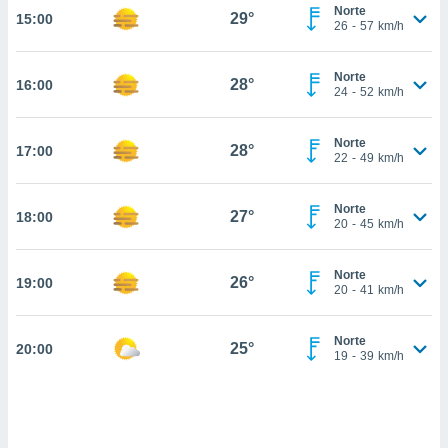
estra
Norte
29°
15:00
ara seguir
26
-
57
km/h
e contenido
stándares
ACEPTAR
Norte
sin coste.
28°
16:00
Y
24
-
52
km/h
CONTINUAR
 botón
continuar",
Norte
28°
17:00
der a la
CONFIGURACIÓN
22
-
49
km/h
ndo la
 de todas
, ya sean
Norte
27°
18:00
20
-
45
km/h
de nuestros
 nos
Norte
26°
19:00
 y análisis
20
-
41
km/h
tamiento en
b, así como
un perfil
Norte
25°
20:00
19
-
39
km/h
para
ublicidad y
do en
 mismo.