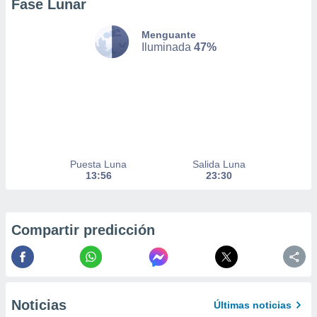
Fase Lunar
nto,
Menguante
cios
Iluminada
47%
kies,
ores únicos
as similares
nar,
rocesar
onales como
 este sitio
recciones IP
Puesta Luna
Salida Luna
ficadores de
13:56
23:30
 posible
s
 traten tus
nales en
Compartir predicción
 interés
go a lo que
nerte. Para
retirar su
ento u
Noticias
Últimas noticias
 de datos