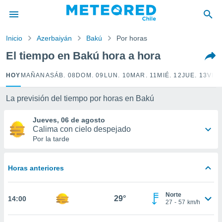
privacidad
o de
Inicio
Azerbaiyán
Bakú
Por horas
eteored.cl)
borado por
El tiempo en Bakú hora a hora
es para
ue la
HOY
MAÑANA
SÁB. 08
DOM. 09
LUN. 10
MAR. 11
MIÉ. 12
JUE. 13
VIE.
 que se
e calidad.
eder a este
La previsión del tiempo por horas en Bakú
ediante las
opciones:
Jueves, 06 de agosto
Calima con cielo despejado
ookies y
Por la tarde
e forma
Horas anteriores
d digital
ada, basada
mación
Norte
ediante
29°
14:00
27
-
57
km/h
ecnologías
nos permite