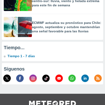
centro-sur: lluvia, viento y helada extrema
 la
para este fin de semana
da, crear un
personalizar
o, uso de
ECMWF actualiza su pronóstico para Chile:
a la
agosto, septiembre y octubre mantendrían
e contenido
una señal favorable para las lluvias
do, medir el
 de la
medir el
Tiempo...
 del
 comprender
Tiempo 1 - 7 días
 través de
s o a través
nación de
Síguenos
edentes de
fuentes,
y mejora de
os, uso de
ados con el
 seleccionar
o.
calización