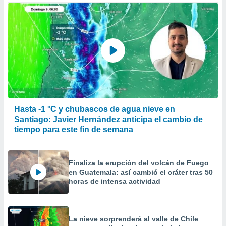
er momento
ic en
o en
 Cookies
en
eb.
y
socios
el
Hasta -1 °C y chubascos de agua nieve en
to de
Santiago: Javier Hernández anticipa el cambio de
tiempo para este fin de semana
la
 en un
 y/o acceder
Finaliza la erupción del volcán de Fuego
 de datos
en Guatemala: así cambió el cráter tras 50
ara
horas de intensa actividad
 anuncios
ar perfiles
idad
a, utilizar
La nieve sorprenderá al valle de Chile
a