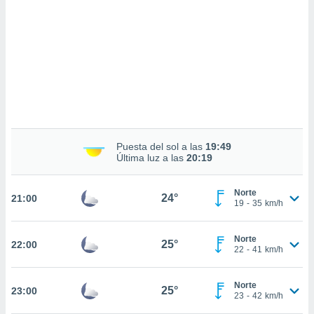
sultar más
 en nuestra
 Cookies
y
ualquier
ento
 botón
ación de
kies
 disponible
e nuestra
Puesta del sol a las
19:49
.
Última luz a las
20:19
IVAMENTE,
Norte
24°
21:00
19
-
35
km/h
as
 a cookies
Norte
25°
22:00
22
-
41
km/h
 no aceptar
ón de
uedes
Norte
25°
23:00
uestro sitio
23
-
42
km/h
ed.cl. En