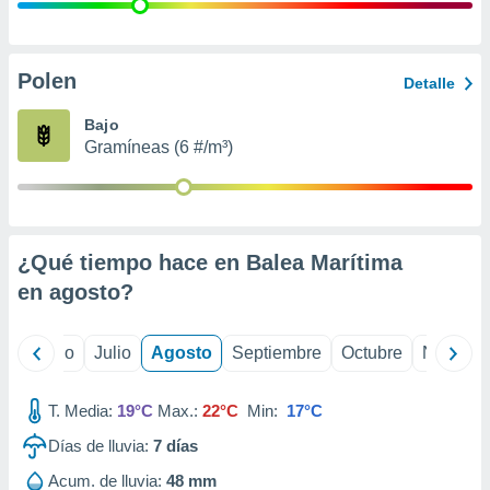
 seleccionar
o.
calización
precisa e
Polen
Detalle
ión mediante
Bajo
, publicidad
Gramíneas (6 #/m³)
dos,
 publicidad
,
ón de
¿Qué tiempo hace en Balea Marítima
 desarrollo
s.
en
agosto
?
tros 1199
ios
yo
Junio
Julio
Agosto
Septiembre
Octubre
Noviemb
T. Media:
19°C
Max.:
22°C
Min:
17°C
Días de lluvia:
7
días
Acum. de lluvia:
48 mm