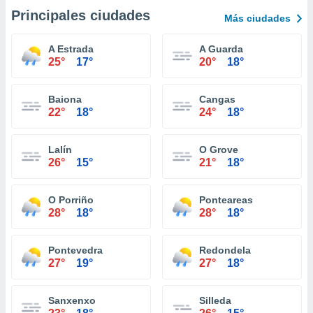
Principales ciudades
Más ciudades
A Estrada
A Guarda
25°
17°
20°
18°
Baiona
Cangas
22°
18°
24°
18°
Lalín
O Grove
26°
15°
21°
18°
O Porriño
Ponteareas
28°
18°
28°
18°
Pontevedra
Redondela
27°
19°
27°
18°
Sanxenxo
Silleda