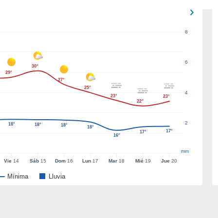
8
6
30°
29°
27°
25°
4
23°
23°
22°
2
18°
18°
18°
18°
17°
17°
16°
mm
Vie
14
Sáb
15
Dom
16
Lun
17
Mar
18
Mié
19
Jue
20
Mínima
Lluvia