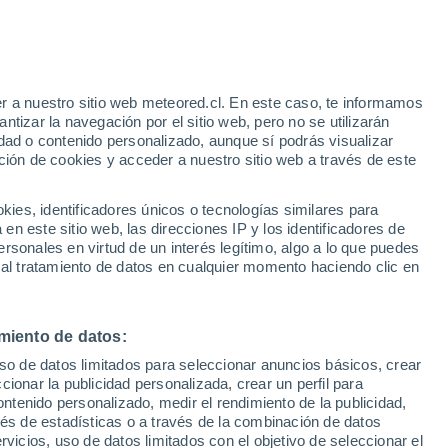
r a nuestro sitio web meteored.cl. En este caso, te informamos
h
tizar la navegación por el sitio web, pero no se utilizarán
dad o contenido personalizado, aunque sí podrás visualizar
ción de cookies y acceder a nuestro sitio web a través de este
uvias
es, identificadores únicos o tecnologías similares para
n este sitio web, las direcciones IP y los identificadores de
rsonales en virtud de un interés legítimo, algo a lo que puedes
ites
Modelos
 al tratamiento de datos en cualquier momento haciendo clic en
miento de datos:
Martes
Miércoles
Jueves
Viernes
uso de datos limitados para seleccionar anuncios básicos, crear
11 Ago
12 Ago
13 Ago
14 Ago
ccionar la publicidad personalizada, crear un perfil para
ontenido personalizado, medir el rendimiento de la publicidad,
vés de estadísticas o a través de la combinación de datos
rvicios, uso de datos limitados con el objetivo de seleccionar el