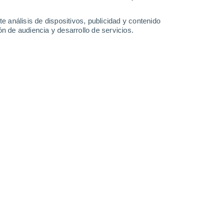
24°
/
17°
24°
/
16°
28°
/
18°
29°
/
18°
e análisis de dispositivos, publicidad y contenido
n de audiencia y desarrollo de servicios.
-
28
km/h
11
-
29
km/h
17
-
35
km/h
19
-
43
km/h
osto
Suroeste
2 Bajo
6
-
16 km/h
FPS:
no
Suroeste
4 Medio
7
-
20 km/h
FPS:
6-10
Suroeste
6 Alto
13
-
28 km/h
FPS:
15-25
Suroeste
7 Alto
16
-
35 km/h
FPS:
15-25