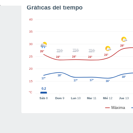
Gráficas del tiempo
40
35
30
28°
26°
24°
25
24°
24°
24°
20
18°
18°
17°
17°
17°
15
16°
0.2
°C
Sáb
8
Dom
9
Lun
10
Mar
11
Mié
12
Jue
13
Máxima