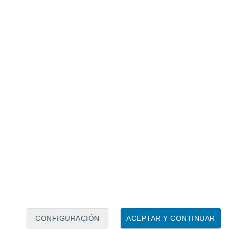
Calendario lunar
Lun
Mar
Mié
Jue
Vie
Sáb
Dom
8
9
10
11
12
13
14
15
16
17
18
19
20
21
CONFIGURACIÓN
ACEPTAR Y CONTINUAR