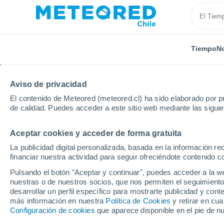
Tiempo
No
Aviso de privacidad
El contenido de Meteored (meteored.cl) ha sido elaborado por pr
de calidad. Puedes acceder a este sitio web mediante las sigui
Aceptar cookies y acceder de forma gratuita
Inicio
España
Galicia
Provincia de Pontevedra
La publicidad digital personalizada, basada en la información r
financiar nuestra actividad para seguir ofreciéndote contenido c
El Tiempo en Cangas
Pulsando el botón "Aceptar y continuar", puedes acceder a la w
nuestras o de nuestros socios, que nos permiten el seguimiento
11:02
Sábado
desarrollar un perfil específico para mostrarte publicidad y co
más información en nuestra
Política de Cookies
y retirar en cu
Configuración de cookies
que aparece disponible en el pie de n
Calima