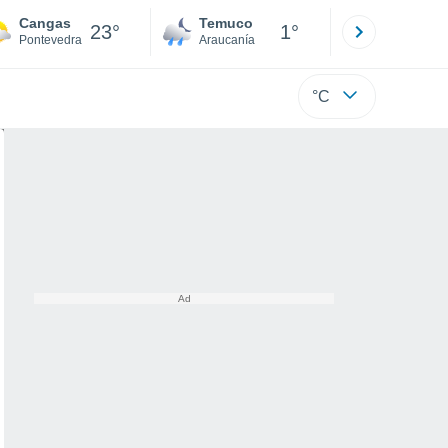
Cangas
Temuco
Osorno
23°
1°
Pontevedra
Araucanía
Los Lagos
°C