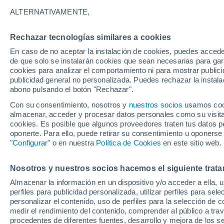
24°
ALTERNATIVAMENTE,
Rechazar tecnologías similares a cookies
Suroeste
En caso de no aceptar la instalación de cookies, puedes accede
Sensación de 25°
6
-
16 km/
de que solo se instalarán cookies que sean necesarias para garan
cookies para analizar el comportamiento ni para mostrar publici
publicidad general no personalizada. Puedes rechazar la instala
abono pulsando el botón "Rechazar".
Última hora
Condiciones climáticas de agosto en Chile: ll
Con su consentimiento, nosotros y
nuestros socios
usamos cooki
abundantes y temperaturas inusuales
almacenar, acceder y procesar datos personales como su visita e
cookies. Es posible que algunos proveedores traten tus datos pe
Tiempo 1 - 7 días
Actualidad
Mapa de lluvia
Satél
oponerte. Para ello, puede retirar su consentimiento u oponerse
"Configurar"
o en nuestra
Política de Cookies
en este sitio web.
Nosotros y nuestros socios hacemos el siguiente trata
Mañana
Lunes
Hoy
Almacenar la información en un dispositivo y/o acceder a ella, 
9 Ago
10 Ago
8 Ago
perfiles para publicidad personalizada, utilizar perfiles para sele
personalizar el contenido, uso de perfiles para la selección de c
medir el rendimiento del contenido, comprender al público a tra
procedentes de diferentes fuentes, desarrollo y mejora de los se
30%