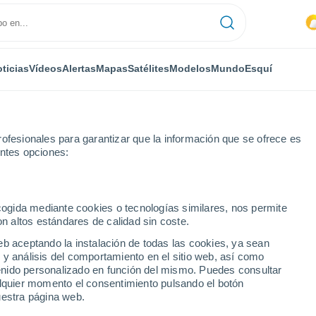
ticias
Vídeos
Alertas
Mapas
Satélites
Modelos
Mundo
Esquí
ofesionales para garantizar que la información que se ofrece es
entes opciones:
Cangas
ecogida mediante cookies o tecnologías similares, nos permite
on altos estándares de calidad sin coste.
eb aceptando la instalación de todas las cookies, ya sean
 y análisis del comportamiento en el sitio web, así como
...
ntenido personalizado en función del mismo. Puedes consultar
alquier momento el consentimiento pulsando el botón
Por hora
uestra página web.
Se espera calima en las
próximas horas