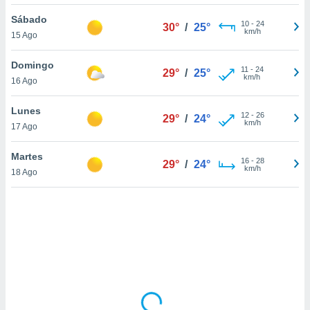
uedes
uestro sitio
Sábado
10
-
24
30°
/
25°
ed.cl. En
km/h
15 Ago
te
 de que
Domingo
talarán
11
-
24
29°
/
25°
km/h
16 Ago
e sean
para
a
Lunes
12
-
26
29°
/
24°
por el sitio
km/h
17 Ago
o se
cookies para
Martes
16
-
28
29°
/
24°
km/h
18 Ago
nto ni para
licidad o
ado, aunque
sualizar
general no
ada. Puedes
 instalación
y acceder a
io web a
ste abono