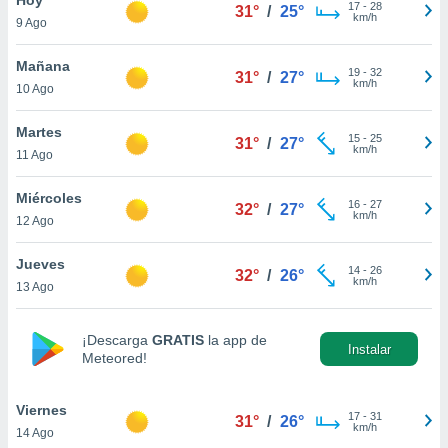
17
-
28
31°
/
25°
km/h
9 Ago
do en
 mismo.
sultar más
Mañana
19
-
32
31°
/
27°
 en nuestra
km/h
10 Ago
 Cookies
y
ualquier
Martes
15
-
25
31°
/
27°
km/h
11 Ago
ento
 botón
ación de
Miércoles
16
-
27
32°
/
27°
kies
km/h
12 Ago
 disponible
e nuestra
Jueves
14
-
26
.
32°
/
26°
km/h
13 Ago
IVAMENTE,
¡Descarga
GRATIS
la app de
Instalar
Meteored!
as
 a cookies
Viernes
 no aceptar
17
-
31
31°
/
26°
km/h
14 Ago
ón de