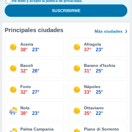
He leído y acepto la política de privacidad.
Principales ciudades
Más ciudades
Acerra
Afragola
38°
23°
37°
23°
Bacoli
Barano d'Ischia
32°
26°
31°
25°
Forio
Nápoles
32°
27°
33°
25°
Nola
Ottaviano
38°
23°
35°
22°
Palma Campania
Piano di Sorrento