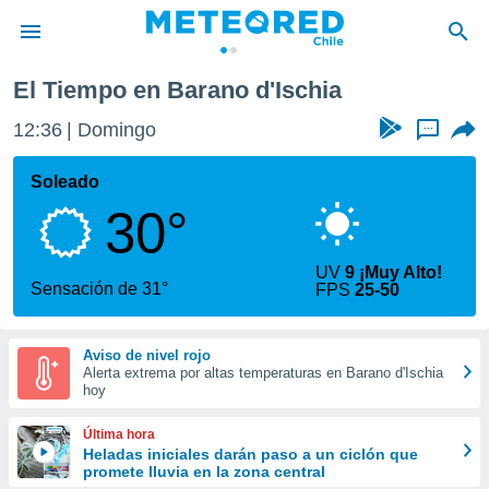
ia
El Tiempo en Barano d'Ischia
privacidad
12:36
Domingo
...
o de
eteored.cl)
borado por
Soleado
es para
30°
ue la
 que se
e calidad.
UV
9 ¡Muy Alto!
eder a este
Sensación de 31°
FPS
25-50
ediante las
opciones:
Aviso de nivel rojo
ookies y
Alerta extrema por altas temperaturas en Barano d'Ischia
e forma
hoy
d digital
Última hora
ada, basada
Heladas iniciales darán paso a un ciclón que
promete lluvia en la zona central
mación