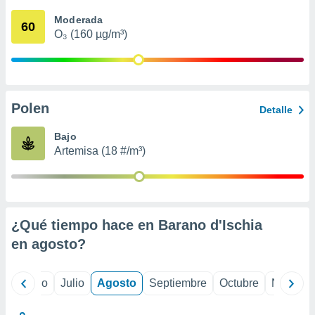
 seleccionar
o.
Moderada
60
O₃ (160 µg/m³)
calización
precisa e
ión mediante
, publicidad
Polen
Detalle
dos,
 publicidad
Bajo
,
Artemisa (18 #/m³)
ón de
 desarrollo
s.
tros 1199
ios
¿Qué tiempo hace en Barano d'Ischia
en
agosto
?
yo
Junio
Julio
Agosto
Septiembre
Octubre
Noviemb