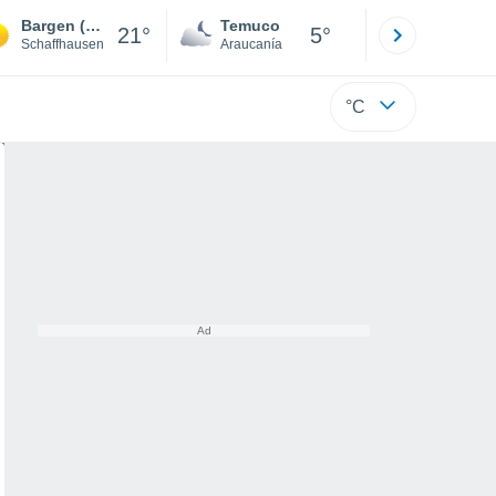
Bargen (Sh)
Temuco
Osorno
21°
5°
Schaffhausen
Araucanía
Los Lagos
°C