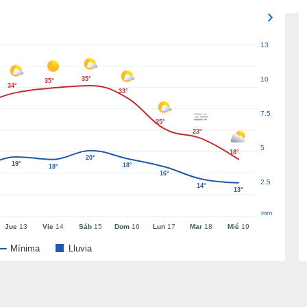
13
35°
10
35°
34°
33°
7.5
25°
23°
5
18°
20°
19°
18°
18°
16°
2.5
14°
13°
mm
Jue
13
Vie
14
Sáb
15
Dom
16
Lun
17
Mar
18
Mié
19
Mínima
Lluvia