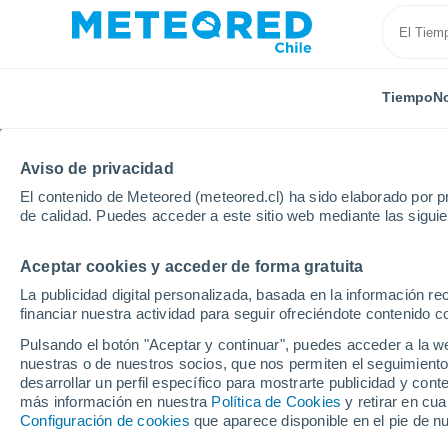
Tiempo
No
Aviso de privacidad
El contenido de Meteored (meteored.cl) ha sido elaborado por pr
de calidad. Puedes acceder a este sitio web mediante las sigui
Aceptar cookies y acceder de forma gratuita
Inicio
Suiza
Cantón de Schaffhausen
Bargen (S
La publicidad digital personalizada, basada en la información r
financiar nuestra actividad para seguir ofreciéndote contenido c
El Tiempo en Bargen (
Pulsando el botón "Aceptar y continuar", puedes acceder a la w
nuestras o de nuestros socios, que nos permiten el seguimiento
09:01
Viernes
desarrollar un perfil específico para mostrarte publicidad y co
más información en nuestra
Política de Cookies
y retirar en cu
Configuración de cookies
que aparece disponible en el pie de n
Soleado