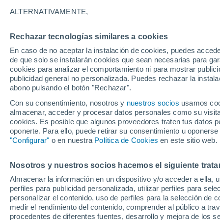
19°
ALTERNATIVAMENTE,
Rechazar tecnologías similares a cookies
Noreste
En caso de no aceptar la instalación de cookies, puedes accede
Sensación de 19°
9
-
22 km/
de que solo se instalarán cookies que sean necesarias para garan
cookies para analizar el comportamiento ni para mostrar publici
publicidad general no personalizada. Puedes rechazar la instala
abono pulsando el botón "Rechazar".
Última hora
La nieve sorprenderá al valle de Chile centro-
Con su consentimiento, nosotros y
nuestros socios
usamos cooki
este fin de semana
almacenar, acceder y procesar datos personales como su visita e
cookies. Es posible que algunos proveedores traten tus datos pe
Tiempo 1 - 7 días
Actualidad
Mapa de nubosidad
oponerte. Para ello, puede retirar su consentimiento u oponerse
"Configurar"
o en nuestra
Política de Cookies
en este sitio web.
Nosotros y nuestros socios hacemos el siguiente trata
Mañana
Domingo
Hoy
Almacenar la información en un dispositivo y/o acceder a ella, 
8 Ago
9 Ago
7 Ago
perfiles para publicidad personalizada, utilizar perfiles para sele
personalizar el contenido, uso de perfiles para la selección de c
medir el rendimiento del contenido, comprender al público a tra
procedentes de diferentes fuentes, desarrollo y mejora de los se
30%
30%