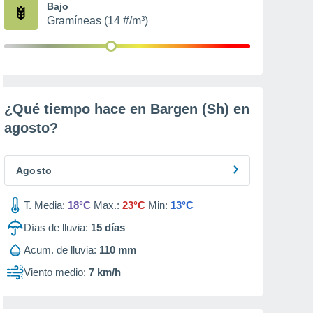
Bajo
Gramíneas (14 #/m³)
¿Qué tiempo hace en Bargen (Sh) en
agosto
?
Agosto
T. Media:
18°C
Max.:
23°C
Min:
13°C
Días de lluvia:
15
días
Acum. de lluvia:
110 mm
Viento medio:
7 km/h