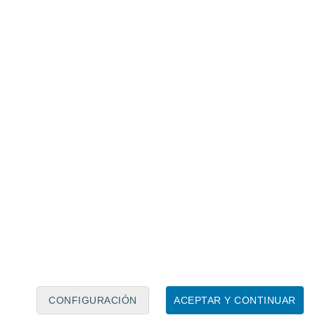
Calendario lunar
Lun
Mar
Mié
Jue
Vie
Sáb
Dom
7
8
9
10
11
12
13
14
15
16
17
18
19
20
CONFIGURACIÓN
ACEPTAR Y CONTINUAR