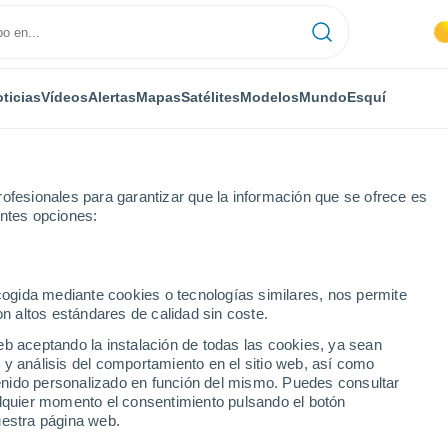
ticias
Vídeos
Alertas
Mapas
Satélites
Modelos
Mundo
Esquí
ofesionales para garantizar que la información que se ofrece es
entes opciones:
h)
ecogida mediante cookies o tecnologías similares, nos permite
on altos estándares de calidad sin coste.
Sh)
eb aceptando la instalación de todas las cookies, ya sean
 y análisis del comportamiento en el sitio web, así como
...
ntenido personalizado en función del mismo. Puedes consultar
alquier momento el consentimiento pulsando el botón
Por hora
uestra página web.
Intervalos nubosos en las
próximas horas