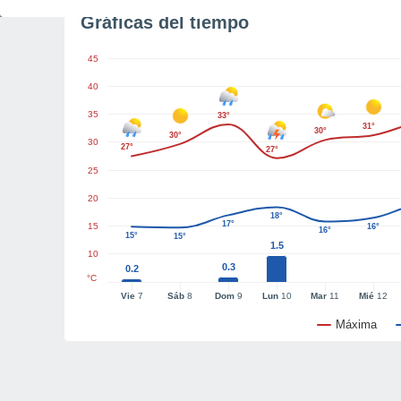
Gráficas del tiempo
45
40
35
33°
31°
30°
30°
30
27°
27°
25
20
18°
17°
15
16°
16°
15°
15°
1.5
10
0.3
0.2
°C
Vie
7
Sáb
8
Dom
9
Lun
10
Mar
11
Mié
12
Máxima