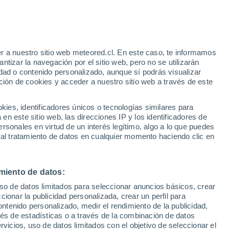
r a nuestro sitio web meteored.cl. En este caso, te informamos
h
tizar la navegación por el sitio web, pero no se utilizarán
dad o contenido personalizado, aunque sí podrás visualizar
ción de cookies y acceder a nuestro sitio web a través de este
sur
es, identificadores únicos o tecnologías similares para
n este sitio web, las direcciones IP y los identificadores de
rsonales en virtud de un interés legítimo, algo a lo que puedes
Satélites
Modelos
 al tratamiento de datos en cualquier momento haciendo clic en
miento de datos:
Lunes
Martes
Miércoles
Jueves
uso de datos limitados para seleccionar anuncios básicos, crear
10 Ago
11 Ago
12 Ago
13 Ago
ccionar la publicidad personalizada, crear un perfil para
ontenido personalizado, medir el rendimiento de la publicidad,
vés de estadísticas o a través de la combinación de datos
rvicios, uso de datos limitados con el objetivo de seleccionar el
70%