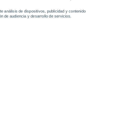
1.5 mm
27°
/
18°
30°
/
16°
31°
/
16°
34°
/
19°
e análisis de dispositivos, publicidad y contenido
n de audiencia y desarrollo de servicios.
-
35
km/h
14
-
30
km/h
12
-
29
km/h
8
-
28
km/h
de agosto
Noreste
1 Bajo
9
-
22 km/h
FPS:
no
Noreste
3 Medio
9
-
23 km/h
FPS:
6-10
Noreste
4 Medio
8
-
24 km/h
FPS:
6-10
Noreste
6 Alto
7
-
24 km/h
FPS:
15-25