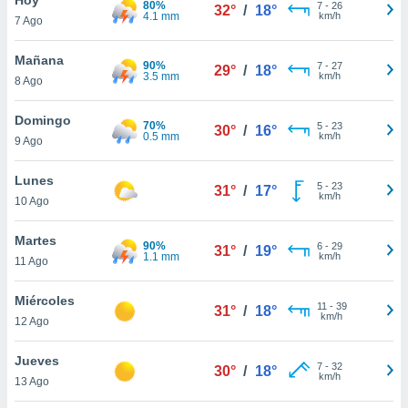
80%
7
-
26
32°
/
18°
4.1 mm
km/h
7 Ago
do en
 mismo.
sultar más
Mañana
90%
7
-
27
29°
/
18°
 en nuestra
3.5 mm
km/h
8 Ago
 Cookies
y
ualquier
Domingo
70%
5
-
23
30°
/
16°
0.5 mm
km/h
9 Ago
ento
 botón
ación de
Lunes
5
-
23
31°
/
17°
kies
km/h
10 Ago
 disponible
e nuestra
Martes
90%
6
-
29
.
31°
/
19°
1.1 mm
km/h
11 Ago
IVAMENTE,
Miércoles
11
-
39
31°
/
18°
km/h
12 Ago
as
 a cookies
Jueves
7
-
32
30°
/
18°
km/h
 no aceptar
13 Ago
ón de