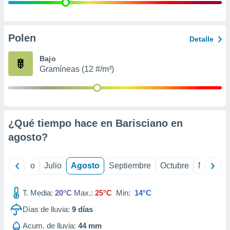
 seleccionar
o.
calización
precisa e
Polen
Detalle
ión mediante
Bajo
, publicidad
Gramíneas (12 #/m³)
dos,
 publicidad
,
ón de
¿Qué tiempo hace en Barisciano en
 desarrollo
s.
agosto
?
tros 1199
ios
yo
Junio
Julio
Agosto
Septiembre
Octubre
Noviemb
T. Media:
20°C
Max.:
25°C
Min:
14°C
Días de lluvia:
9
días
Acum. de lluvia:
44 mm