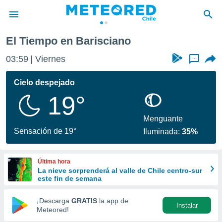
El Tiempo en Barisciano
privacidad
03:59
Viernes
...
o de
eteored.cl)
borado por
Cielo despejado
es para
19°
ue la
 que se
e calidad.
Menguante
eder a este
Sensación de 19°
Iluminada:
35%
ediante las
opciones:
Última hora
ookies y
La nieve sorprenderá al valle de Chile centro-sur
e forma
este fin de semana
d digital
¡Descarga
GRATIS
la app de
Instalar
ada, basada
Meteored!
mación