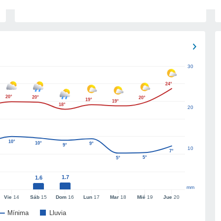
30
24°
20°
20°
20°
19°
19°
18°
20
10°
10°
9°
9°
10
7°
5°
5°
1.7
1.6
mm
Vie
14
Sáb
15
Dom
16
Lun
17
Mar
18
Mié
19
Jue
20
Mínima
Lluvia