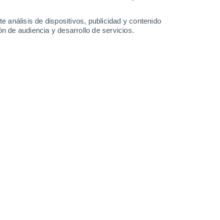
0.3 mm
4.4 mm
16°
/
6°
20°
/
8°
19°
/
8°
20°
/
10°
e análisis de dispositivos, publicidad y contenido
n de audiencia y desarrollo de servicios.
-
31
km/h
9
-
24
km/h
18
-
37
km/h
7
-
20
km/h
osto
Suroeste
2 Bajo
3
-
14 km/h
FPS:
no
Suroeste
3 Medio
9
-
21 km/h
FPS:
6-10
Suroeste
4 Medio
12
-
25 km/h
FPS:
6-10
Suroeste
4 Medio
17
-
31 km/h
FPS:
6-10