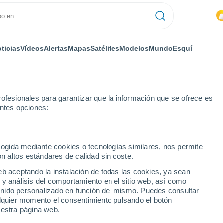
ticias
Vídeos
Alertas
Mapas
Satélites
Modelos
Mundo
Esquí
ofesionales para garantizar que la información que se ofrece es
entes opciones:
ecogida mediante cookies o tecnologías similares, nos permite
on altos estándares de calidad sin coste.
eb aceptando la instalación de todas las cookies, ya sean
 y análisis del comportamiento en el sitio web, así como
...
ntenido personalizado en función del mismo. Puedes consultar
alquier momento el consentimiento pulsando el botón
Por hora
uestra página web.
Intervalos nubosos en las
próximas horas