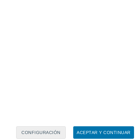
Calendario lunar
Lun
Mar
Mié
Jue
Vie
Sáb
Dom
8
9
10
11
12
13
14
15
16
17
18
19
20
21
CONFIGURACIÓN
ACEPTAR Y CONTINUAR