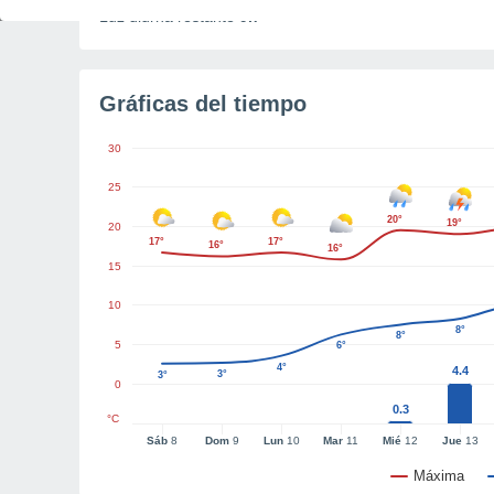
Luz diurna restante
9h
Gráficas del tiempo
30
25
20°
19°
20
17°
17°
16°
16°
15
10
8°
8°
5
6°
4°
4.4
3°
3°
0
0.3
°C
Sáb
8
Dom
9
Lun
10
Mar
11
Mié
12
Jue
13
Máxima