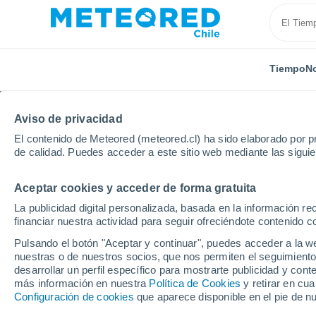
Tiempo
No
Aviso de privacidad
El contenido de Meteored (meteored.cl) ha sido elaborado por pr
de calidad. Puedes acceder a este sitio web mediante las sigui
Aceptar cookies y acceder de forma gratuita
Inicio
Región de Coquimbo
Barraza
La publicidad digital personalizada, basada en la información r
financiar nuestra actividad para seguir ofreciéndote contenido c
El Tiempo en Barraza
Pulsando el botón "Aceptar y continuar", puedes acceder a la w
nuestras o de nuestros socios, que nos permiten el seguimiento
09:41
Sábado
desarrollar un perfil específico para mostrarte publicidad y co
más información en nuestra
Política de Cookies
y retirar en cu
Configuración de cookies
que aparece disponible en el pie de n
Nubes y claros