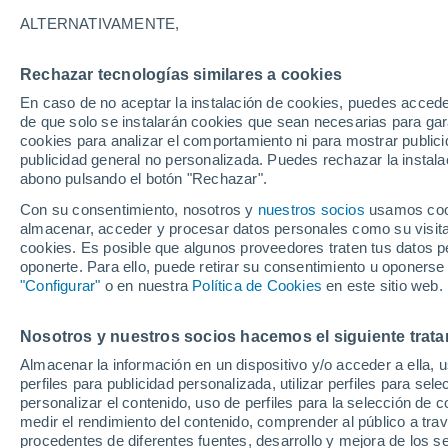
10°
ALTERNATIVAMENTE,
Rechazar tecnologías similares a cookies
Suroeste
En caso de no aceptar la instalación de cookies, puedes accede
Sensación de 10°
3
-
14 km/
de que solo se instalarán cookies que sean necesarias para garan
cookies para analizar el comportamiento ni para mostrar publici
publicidad general no personalizada. Puedes rechazar la instala
abono pulsando el botón "Rechazar".
Última hora
Un sistema de altura traerá intensas lluvias al
Con su consentimiento, nosotros y
nuestros socios
usamos cooki
Norte de Chile: alerta por isoterma cero alta
almacenar, acceder y procesar datos personales como su visita e
cookies. Es posible que algunos proveedores traten tus datos pe
Tiempo 1 - 7 días
Actualidad
Mapa de nubosidad
oponerte. Para ello, puede retirar su consentimiento u oponerse
"Configurar"
o en nuestra
Política de Cookies
en este sitio web.
Nosotros y nuestros socios hacemos el siguiente trata
Mañana
Lunes
Hoy
Almacenar la información en un dispositivo y/o acceder a ella, 
9 Ago
10 Ago
8 Ago
perfiles para publicidad personalizada, utilizar perfiles para sele
personalizar el contenido, uso de perfiles para la selección de c
medir el rendimiento del contenido, comprender al público a tra
procedentes de diferentes fuentes, desarrollo y mejora de los se