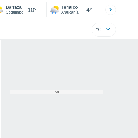
Barraza
Temuco
Osorno
10°
4°
Coquimbo
Araucanía
Los Lagos
°C