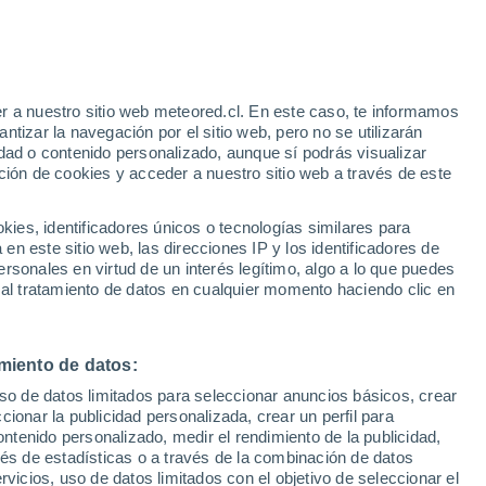
r a nuestro sitio web meteored.cl. En este caso, te informamos
h
tizar la navegación por el sitio web, pero no se utilizarán
dad o contenido personalizado, aunque sí podrás visualizar
ción de cookies y acceder a nuestro sitio web a través de este
es, identificadores únicos o tecnologías similares para
n este sitio web, las direcciones IP y los identificadores de
rsonales en virtud de un interés legítimo, algo a lo que puedes
Satélites
Modelos
 al tratamiento de datos en cualquier momento haciendo clic en
miento de datos:
Martes
Miércoles
Jueves
Viernes
uso de datos limitados para seleccionar anuncios básicos, crear
11 Ago
12 Ago
13 Ago
14 Ago
ccionar la publicidad personalizada, crear un perfil para
ontenido personalizado, medir el rendimiento de la publicidad,
vés de estadísticas o a través de la combinación de datos
rvicios, uso de datos limitados con el objetivo de seleccionar el
50%
70%