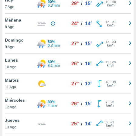
90%
19
-
50
29°
/
15°
6.3 mm
km/h
7 Ago
do en
 mismo.
sultar más
Mañana
13
-
31
24°
/
14°
 en nuestra
km/h
8 Ago
 Cookies
y
ualquier
Domingo
50%
13
-
33
27°
/
15°
0.3 mm
km/h
9 Ago
ento
 botón
ación de
Lunes
60%
11
-
28
26°
/
16°
kies
8.1 mm
km/h
10 Ago
 disponible
e nuestra
Martes
10
-
19
.
27°
/
13°
km/h
11 Ago
IVAMENTE,
Miércoles
80%
7
-
28
26°
/
15°
4 mm
km/h
12 Ago
as
 a cookies
Jueves
8
-
22
25°
/
14°
km/h
 no aceptar
13 Ago
ón de