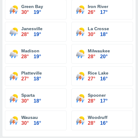
Green Bay
Iron River
30°
19°
26°
17°
Janesville
La Crosse
28°
19°
30°
18°
Madison
Milwaukee
28°
19°
28°
20°
Platteville
Rice Lake
27°
18°
27°
16°
Sparta
Spooner
30°
18°
28°
17°
Wausau
Woodruff
30°
16°
28°
16°