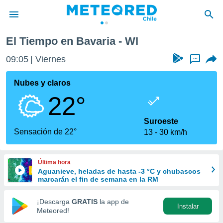
El Tiempo en Bavaria - WI
privacidad
09:05
Viernes
...
o de
eteored.cl)
borado por
Nubes y claros
es para
22°
ue la
 que se
e calidad.
Suroeste
eder a este
Sensación de 22°
13
30 km/h
ediante las
opciones:
Última hora
ookies y
Aguanieve, heladas de hasta -3 °C y chubascos
e forma
marcarán el fin de semana en la RM
d digital
¡Descarga
GRATIS
la app de
Instalar
ada, basada
Meteored!
mación