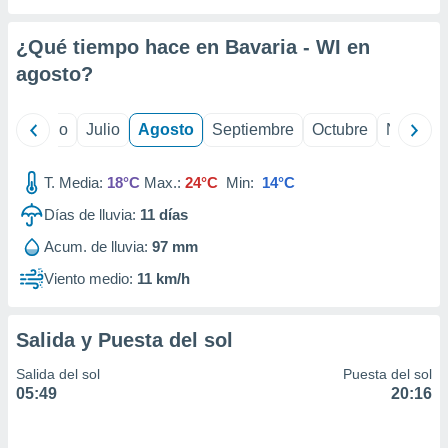
 seleccionar
o.
¿Qué tiempo hace en Bavaria - WI en
calización
precisa e
agosto
?
ión mediante
, publicidad
yo
Junio
Julio
Agosto
Septiembre
Octubre
Noviemb
dos,
T. Media:
18°C
Max.:
24°C
Min:
14°C
 publicidad
,
Días de lluvia:
11
días
ón de
 desarrollo
Acum. de lluvia:
97 mm
s.
Viento medio:
11 km/h
tros 1199
ios
Salida y Puesta del sol
Salida del sol
Puesta del sol
05:49
20:16