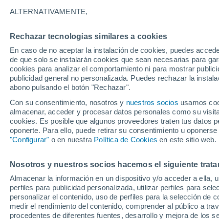
24°
ALTERNATIVAMENTE,
Rechazar tecnologías similares a cookies
UV
8 ¡Muy
En caso de no aceptar la instalación de cookies, puedes accede
Sensación de 25°
FPS
25-50
de que solo se instalarán cookies que sean necesarias para garan
cookies para analizar el comportamiento ni para mostrar publici
publicidad general no personalizada. Puedes rechazar la instala
abono pulsando el botón "Rechazar".
Última hora
Se avecina una baja segregada en Chile centr
Con su consentimiento, nosotros y
nuestros socios
usamos cooki
sur: fuertes vientos y heladas en camino
almacenar, acceder y procesar datos personales como su visita e
cookies. Es posible que algunos proveedores traten tus datos pe
Tiempo 1 - 7 días
Actualidad
Mapa de temperatura
oponerte. Para ello, puede retirar su consentimiento u oponerse
"Configurar"
o en nuestra
Política de Cookies
en este sitio web.
Nosotros y nuestros socios hacemos el siguiente trata
Mañana
Lunes
Hoy
Almacenar la información en un dispositivo y/o acceder a ella, 
9 Ago
10 Ago
8 Ago
perfiles para publicidad personalizada, utilizar perfiles para sele
personalizar el contenido, uso de perfiles para la selección de c
medir el rendimiento del contenido, comprender al público a tra
procedentes de diferentes fuentes, desarrollo y mejora de los se
80%
60%