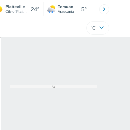
Platteville
Temuco
Osorno
24°
5°
City of Platteville
Araucanía
Los Lagos
°C