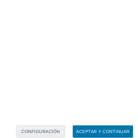
Calendario lunar
Lun
Mar
Mié
Jue
Vie
Sáb
Dom
8
9
10
11
12
13
14
15
16
17
18
19
20
21
CONFIGURACIÓN
ACEPTAR Y CONTINUAR