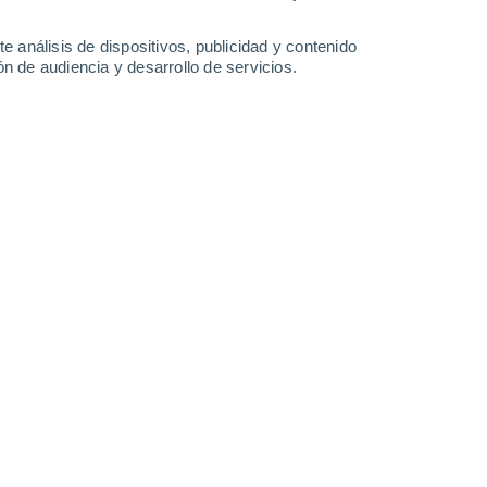
0.6 mm
3 mm
27°
/
20°
29°
/
19°
28°
/
20°
25°
/
20°
e análisis de dispositivos, publicidad y contenido
n de audiencia y desarrollo de servicios.
-
20
km/h
19
-
38
km/h
7
-
19
km/h
18
-
37
km/h
8 de agosto
Oeste
8 ¡Muy Alto!
8
-
20 km/h
FPS:
25-50
Oeste
7 Alto
9
-
22 km/h
FPS:
15-25
Oeste
6 Alto
9
-
22 km/h
FPS:
15-25
Oeste
4 Medio
9
-
22 km/h
FPS:
6-10