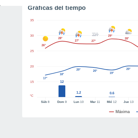
Gráficas del tiempo
35
30
29°
28°
28°
27°
27°
26°
25
20
20°
20°
20°
19°
18°
17°
12
15
1.2
0.6
°C
Sáb
8
Dom
9
Lun
10
Mar
11
Mié
12
Jue
13
Máxima