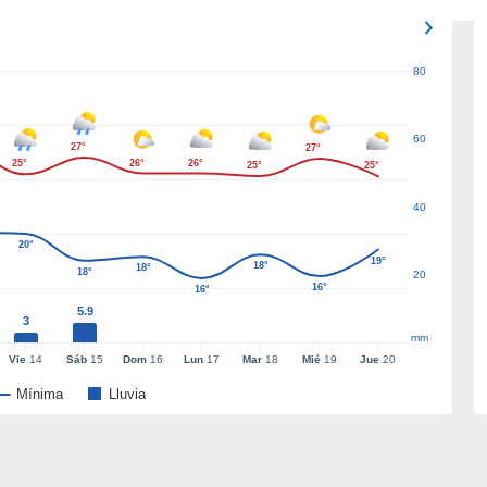
80
60
27°
27°
25°
26°
26°
25°
25°
40
20°
19°
18°
18°
18°
20
16°
16°
5.9
3
mm
Vie
14
Sáb
15
Dom
16
Lun
17
Mar
18
Mié
19
Jue
20
Mínima
Lluvia