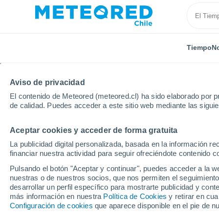
Tiempo
No
Aviso de privacidad
El contenido de Meteored (meteored.cl) ha sido elaborado por pr
de calidad. Puedes acceder a este sitio web mediante las sigui
Aceptar cookies y acceder de forma gratuita
Inicio
Estados Unidos
Wisconsin
Platteville
La publicidad digital personalizada, basada en la información r
financiar nuestra actividad para seguir ofreciéndote contenido c
El Tiempo en Platteville
Pulsando el botón "Aceptar y continuar", puedes acceder a la w
nuestras o de nuestros socios, que nos permiten el seguimiento
12:55
Sábado
desarrollar un perfil específico para mostrarte publicidad y co
más información en nuestra
Política de Cookies
y retirar en cu
Configuración de cookies
que aparece disponible en el pie de n
Soleado