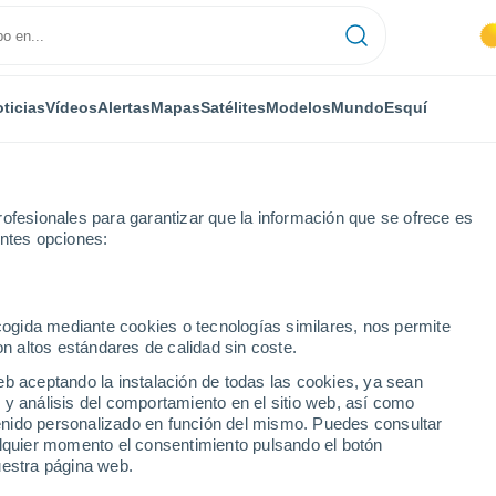
ticias
Vídeos
Alertas
Mapas
Satélites
Modelos
Mundo
Esquí
ofesionales para garantizar que la información que se ofrece es
entes opciones:
ecogida mediante cookies o tecnologías similares, nos permite
on altos estándares de calidad sin coste.
 - WI
eb aceptando la instalación de todas las cookies, ya sean
 y análisis del comportamiento en el sitio web, así como
...
ntenido personalizado en función del mismo. Puedes consultar
alquier momento el consentimiento pulsando el botón
Por hora
uestra página web.
Cielos despejados en las
próximas horas