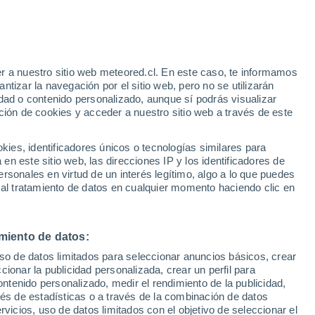
 Alto!
r a nuestro sitio web meteored.cl. En este caso, te informamos
tizar la navegación por el sitio web, pero no se utilizarán
dad o contenido personalizado, aunque sí podrás visualizar
ción de cookies y acceder a nuestro sitio web a través de este
o-
es, identificadores únicos o tecnologías similares para
n este sitio web, las direcciones IP y los identificadores de
rsonales en virtud de un interés legítimo, algo a lo que puedes
Satélites
Modelos
 al tratamiento de datos en cualquier momento haciendo clic en
miento de datos:
Martes
Miércoles
Jueves
Viernes
uso de datos limitados para seleccionar anuncios básicos, crear
11 Ago
12 Ago
13 Ago
14 Ago
ccionar la publicidad personalizada, crear un perfil para
ontenido personalizado, medir el rendimiento de la publicidad,
vés de estadísticas o a través de la combinación de datos
rvicios, uso de datos limitados con el objetivo de seleccionar el
70%
50%