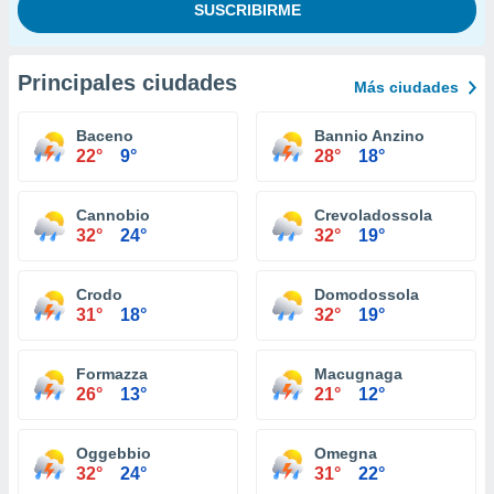
Principales ciudades
Más ciudades
Baceno
Bannio Anzino
22°
9°
28°
18°
Cannobio
Crevoladossola
32°
24°
32°
19°
Crodo
Domodossola
31°
18°
32°
19°
Formazza
Macugnaga
26°
13°
21°
12°
Oggebbio
Omegna
32°
24°
31°
22°