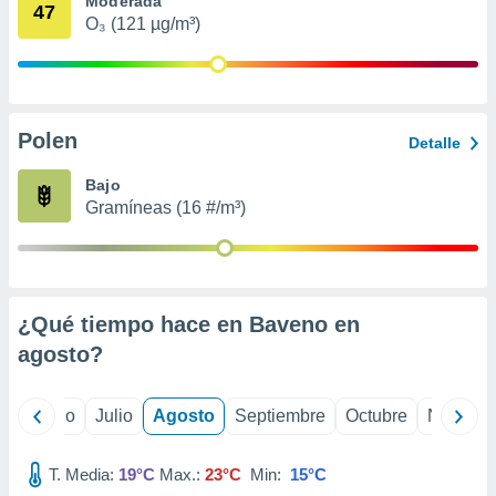
Moderada
 seleccionar
47
o.
O₃ (121 µg/m³)
calización
precisa e
ión mediante
Polen
, publicidad
Detalle
dos,
Bajo
 publicidad
Gramíneas (16 #/m³)
,
ón de
 desarrollo
s.
¿Qué tiempo hace en Baveno en
tros 1199
ios
agosto
?
yo
Junio
Julio
Agosto
Septiembre
Octubre
Noviemb
T. Media:
19°C
Max.:
23°C
Min:
15°C