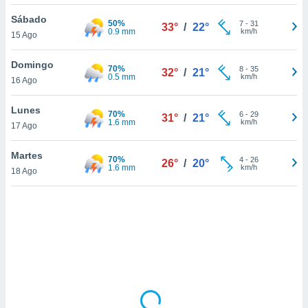
uedes
uestro sitio
Sábado
50%
7
-
31
33°
/
22°
ed.cl. En
0.9 mm
km/h
15 Ago
te
 de que
Domingo
70%
talarán
8
-
35
32°
/
21°
0.5 mm
km/h
16 Ago
e sean
para
a
Lunes
70%
6
-
29
31°
/
21°
por el sitio
1.6 mm
km/h
17 Ago
o se
cookies para
Martes
70%
4
-
26
26°
/
20°
1.6 mm
km/h
18 Ago
nto ni para
licidad o
ado, aunque
sualizar
general no
ada. Puedes
 instalación
y acceder a
io web a
ste abono