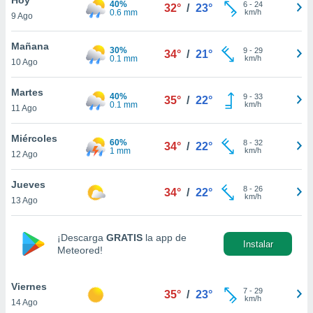
40%
6
-
24
32°
/
23°
0.6 mm
km/h
9 Ago
do en
 mismo.
sultar más
Mañana
30%
9
-
29
34°
/
21°
 en nuestra
0.1 mm
km/h
10 Ago
 Cookies
y
ualquier
Martes
40%
9
-
33
35°
/
22°
0.1 mm
km/h
11 Ago
ento
 botón
ación de
Miércoles
60%
8
-
32
34°
/
22°
kies
1 mm
km/h
12 Ago
 disponible
e nuestra
Jueves
8
-
26
.
34°
/
22°
km/h
13 Ago
IVAMENTE,
¡Descarga
GRATIS
la app de
Instalar
Meteored!
as
 a cookies
Viernes
 no aceptar
7
-
29
35°
/
23°
km/h
14 Ago
ón de