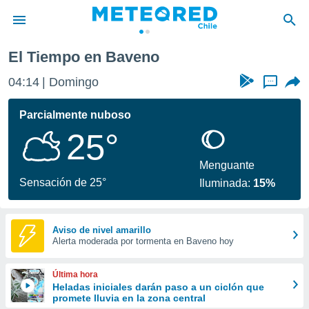
El Tiempo en Baveno
privacidad
04:14
Domingo
...
o de
eteored.cl)
borado por
Parcialmente nuboso
es para
25°
ue la
 que se
e calidad.
Menguante
eder a este
Sensación de 25°
Iluminada:
15%
ediante las
opciones:
ookies y
Aviso de nivel amarillo
Alerta moderada por tormenta en Baveno hoy
e forma
d digital
Última hora
ada, basada
Heladas iniciales darán paso a un ciclón que
promete lluvia en la zona central
mación