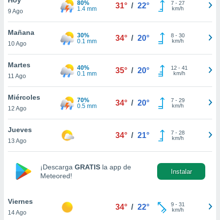
80%
7
-
27
31°
/
22°
1.4 mm
km/h
9 Ago
do en
 mismo.
sultar más
Mañana
30%
8
-
30
34°
/
20°
 en nuestra
0.1 mm
km/h
10 Ago
 Cookies
y
ualquier
Martes
40%
12
-
41
35°
/
20°
0.1 mm
km/h
11 Ago
ento
 botón
ación de
Miércoles
70%
7
-
29
34°
/
20°
kies
0.5 mm
km/h
12 Ago
 disponible
e nuestra
Jueves
7
-
28
.
34°
/
21°
km/h
13 Ago
IVAMENTE,
¡Descarga
GRATIS
la app de
Instalar
Meteored!
as
 a cookies
Viernes
 no aceptar
9
-
31
34°
/
22°
km/h
14 Ago
ón de