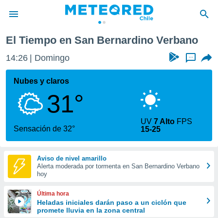
o
El Tiempo en San Bernardino Verbano
privacidad
14:26
Domingo
...
o de
eteored.cl)
borado por
Nubes y claros
es para
31°
ue la
 que se
e calidad.
UV
7 Alto
FPS
eder a este
Sensación de 32°
15-25
ediante las
opciones:
Aviso de nivel amarillo
ookies y
Alerta moderada por tormenta en San Bernardino Verbano
e forma
hoy
d digital
Última hora
ada, basada
Heladas iniciales darán paso a un ciclón que
promete lluvia en la zona central
mación