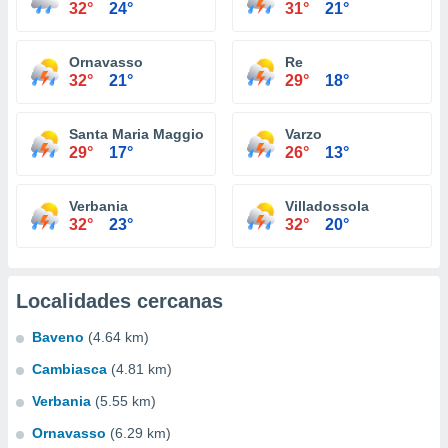
32°
24°
31°
21°
Ornavasso
Re
32°
21°
29°
18°
Santa Maria Maggiore
Varzo
29°
17°
26°
13°
Verbania
Villadossola
32°
23°
32°
20°
Localidades cercanas
Baveno
(4.64 km)
Cambiasca
(4.81 km)
Verbania
(5.55 km)
Ornavasso
(6.29 km)