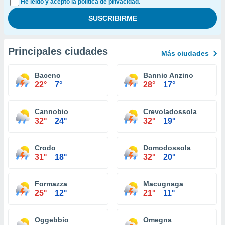
He leído y acepto la política de privacidad.
Principales ciudades
Más ciudades
Baceno
Bannio Anzino
22°
7°
28°
17°
Cannobio
Crevoladossola
32°
24°
32°
19°
Crodo
Domodossola
31°
18°
32°
20°
Formazza
Macugnaga
25°
12°
21°
11°
Oggebbio
Omegna