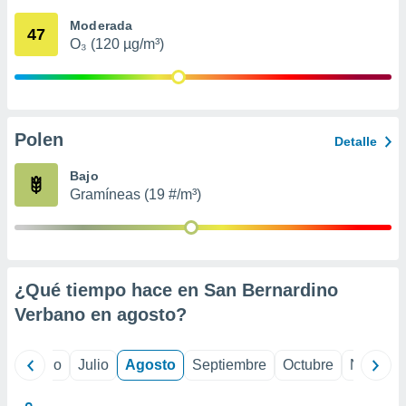
 seleccionar
o.
Moderada
47
O₃ (120 µg/m³)
calización
precisa e
ión mediante
, publicidad
Polen
Detalle
dos,
 publicidad
Bajo
,
Gramíneas (19 #/m³)
ón de
 desarrollo
s.
tros 1199
ios
¿Qué tiempo hace en San Bernardino
Verbano en
agosto
?
yo
Junio
Julio
Agosto
Septiembre
Octubre
Noviemb