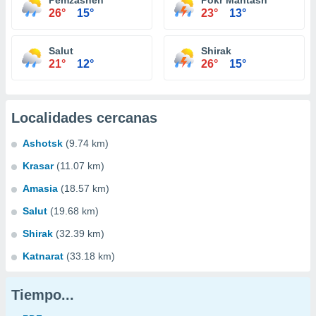
Pemzashen
Pokr Mantash
26°
15°
23°
13°
Salut
Shirak
21°
12°
26°
15°
Localidades cercanas
Ashotsk
(9.74 km)
Krasar
(11.07 km)
Amasia
(18.57 km)
Salut
(19.68 km)
Shirak
(32.39 km)
Katnarat
(33.18 km)
Tiempo...