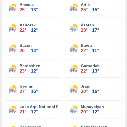
Amasia
Artik
25°
13°
25°
15°
Ashotsk
Azatan
22°
12°
28°
17°
Basen
Bavra
26°
14°
22°
11°
Berdashen
Garnarich
23°
12°
22°
13°
Gyumri
Jrapi
27°
16°
30°
16°
Lake Arpi National Park
Musayelyan
21°
12°
20°
12°