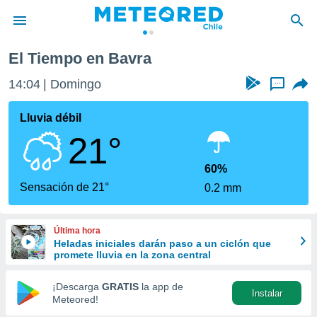
El Tiempo en Bavra
privacidad
14:04
Domingo
...
o de
eteored.cl)
borado por
Lluvia débil
es para
21°
ue la
 que se
e calidad.
60%
eder a este
Sensación de 21°
0.2 mm
ediante las
opciones:
Última hora
ookies y
Heladas iniciales darán paso a un ciclón que
e forma
promete lluvia en la zona central
d digital
¡Descarga
GRATIS
la app de
Instalar
ada, basada
Meteored!
mación