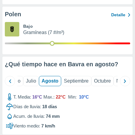
 seleccionar
o.
Polen
Detalle
calización
precisa e
Bajo
ión mediante
Gramíneas (7 #/m³)
, publicidad
dos,
 publicidad
,
¿Qué tiempo hace en Bavra en
agosto
?
ón de
 desarrollo
s.
yo
Junio
Julio
Agosto
Septiembre
Octubre
Noviemb
tros 1199
ios
T. Media:
16°C
Max.:
22°C
Min:
10°C
Días de lluvia:
18
días
Acum. de lluvia:
74 mm
Viento medio:
7 km/h