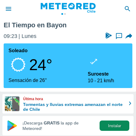
El Tiempo en Bayon
privacidad
09:23
Lunes
...
o de
eteored.cl)
borado por
Soleado
es para
24°
ue la
 que se
e calidad.
Suroeste
eder a este
Sensación de 26°
10
21 km/h
ediante las
opciones:
Última hora
ookies y
Tormentas y lluvias extremas amenazan el norte
e forma
de Chile
d digital
¡Descarga
GRATIS
la app de
Instalar
ada, basada
Meteored!
mación