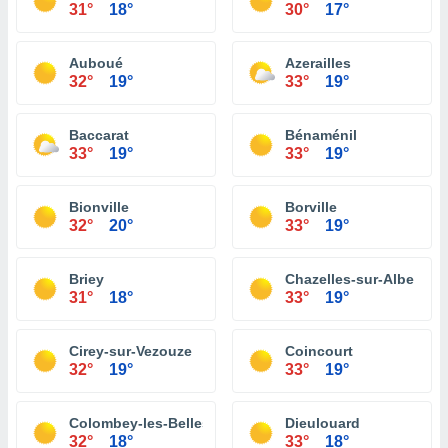
31°
18°
30°
17°
Auboué
Azerailles
32°
19°
33°
19°
Baccarat
Bénaménil
33°
19°
33°
19°
Bionville
Borville
32°
20°
33°
19°
Briey
Chazelles-sur-Albe
31°
18°
33°
19°
Cirey-sur-Vezouze
Coincourt
32°
19°
33°
19°
Colombey-les-Belles
Dieulouard
32°
18°
33°
18°