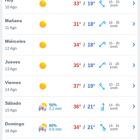
15
-
33
33°
/
19°
km/h
10 Ago
do en
 mismo.
sultar más
Mañana
16
-
35
31°
/
18°
 en nuestra
km/h
11 Ago
 Cookies
y
ualquier
Miércoles
15
-
30
34°
/
18°
km/h
12 Ago
ento
 botón
ación de
Jueves
11
-
20
35°
/
18°
kies
km/h
13 Ago
 disponible
e nuestra
Viernes
10
-
22
.
37°
/
19°
km/h
14 Ago
IVAMENTE,
Sábado
50%
14
-
50
36°
/
21°
2.2 mm
km/h
15 Ago
as
 a cookies
Domingo
60%
14
-
41
34°
/
21°
0.8 mm
km/h
 no aceptar
16 Ago
ón de