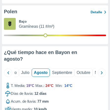
 seleccionar
o.
Polen
Detalle
calización
precisa e
Bajo
ión mediante
Gramíneas (11 #/m³)
, publicidad
dos,
 publicidad
,
¿Qué tiempo hace en Bayon en
ón de
agosto
?
 desarrollo
s.
tros 1199
yo
Junio
Julio
Agosto
Septiembre
Octubre
Noviemb
ios
T. Media:
19°C
Max.:
24°C
Min:
14°C
Días de lluvia:
12
días
Acum. de lluvia:
77 mm
Viento medio:
10 km/h