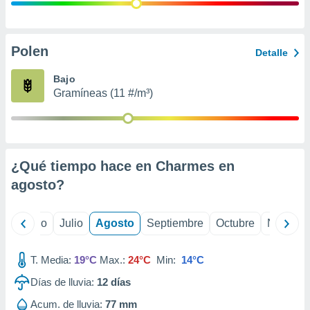
 seleccionar
o.
calización
precisa e
Polen
Detalle
ión mediante
Bajo
, publicidad
Gramíneas (11 #/m³)
dos,
 publicidad
,
ón de
¿Qué tiempo hace en Charmes en
 desarrollo
s.
agosto
?
tros 1199
ios
yo
Junio
Julio
Agosto
Septiembre
Octubre
Noviemb
T. Media:
19°C
Max.:
24°C
Min:
14°C
Días de lluvia:
12
días
Acum. de lluvia:
77 mm