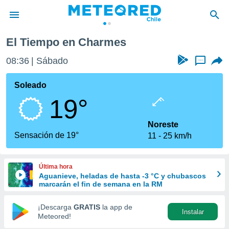
El Tiempo en Charmes
privacidad
08:36
Sábado
...
o de
eteored.cl)
borado por
Soleado
es para
19°
ue la
 que se
e calidad.
Noreste
eder a este
Sensación de 19°
11
25 km/h
ediante las
opciones:
Última hora
ookies y
Aguanieve, heladas de hasta -3 °C y chubascos
e forma
marcarán el fin de semana en la RM
d digital
¡Descarga
GRATIS
la app de
Instalar
ada, basada
Meteored!
mación