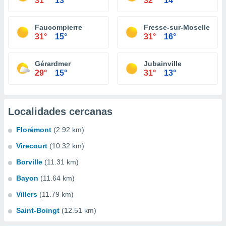
31°
13°
32°
14°
Faucompierre
Fresse-sur-Moselle
31°
15°
31°
16°
Gérardmer
Jubainville
29°
15°
31°
13°
Localidades cercanas
Florémont
(2.92 km)
Virecourt
(10.32 km)
Borville
(11.31 km)
Bayon
(11.64 km)
Villers
(11.79 km)
Saint-Boingt
(12.51 km)