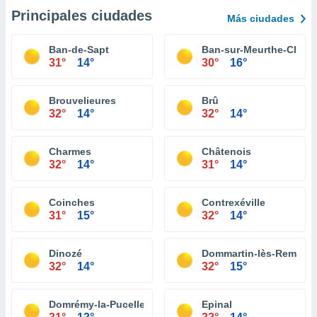
Principales ciudades
Más ciudades
Ban-de-Sapt
Ban-sur-Meurthe-Clefcy
31°
14°
30°
16°
Brouvelieures
Brû
32°
14°
32°
14°
Charmes
Châtenois
32°
14°
31°
14°
Coinches
Contrexéville
31°
15°
32°
14°
Dinozé
Dommartin-lès-Remirem
32°
14°
32°
15°
Domrémy-la-Pucelle
Epinal