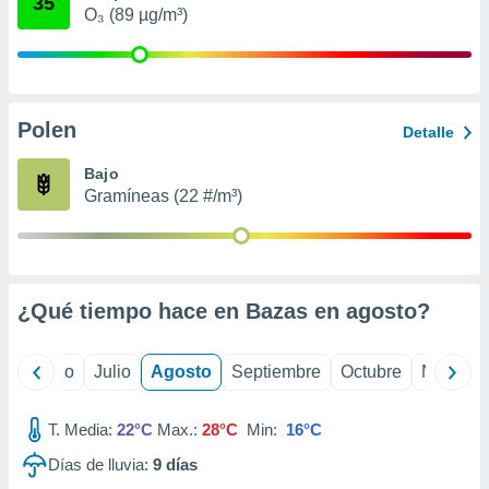
35
 seleccionar
O₃ (89 µg/m³)
o.
calización
precisa e
ión mediante
Polen
Detalle
, publicidad
Bajo
dos,
Gramíneas (22 #/m³)
 publicidad
,
ón de
 desarrollo
s.
¿Qué tiempo hace en Bazas en
agosto
?
tros 1199
ios
yo
Junio
Julio
Agosto
Septiembre
Octubre
Noviemb
T. Media:
22°C
Max.:
28°C
Min:
16°C
Días de lluvia:
9
días