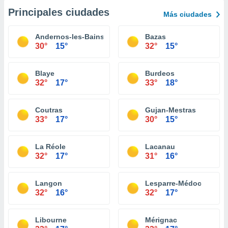
Principales ciudades
Más ciudades
Andernos-les-Bains
Bazas
30°
15°
32°
15°
Blaye
Burdeos
32°
17°
33°
18°
Coutras
Gujan-Mestras
33°
17°
30°
15°
La Réole
Lacanau
32°
17°
31°
16°
Langon
Lesparre-Médoc
32°
16°
32°
17°
Libourne
Mérignac