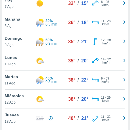
8
-
25
32°
/
15°
km/h
7 Ago
do en
 mismo.
sultar más
Mañana
30%
11
-
28
36°
/
18°
 en nuestra
0.5 mm
km/h
8 Ago
 Cookies
y
ualquier
Domingo
60%
12
-
38
35°
/
21°
0.3 mm
km/h
9 Ago
ento
 botón
ación de
Lunes
14
-
32
35°
/
20°
kies
km/h
10 Ago
 disponible
e nuestra
Martes
40%
9
-
39
.
38°
/
22°
0.3 mm
km/h
11 Ago
IVAMENTE,
Miércoles
11
-
29
38°
/
20°
km/h
12 Ago
as
 a cookies
Jueves
11
-
32
40°
/
21°
km/h
 no aceptar
13 Ago
ón de