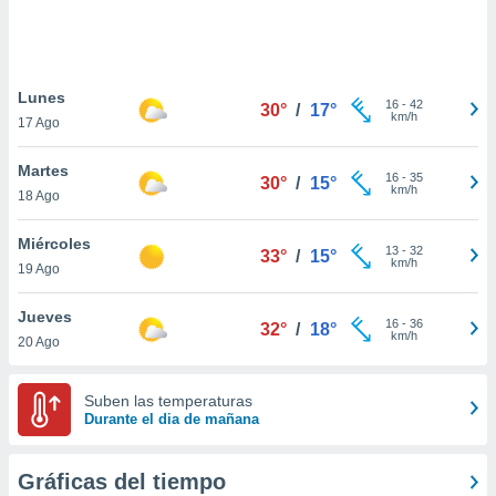
 botón
.
nto,
Lunes
16
-
42
30°
/
17°
km/h
17 Ago
cios
kies,
Martes
ores únicos
16
-
35
30°
/
15°
km/h
18 Ago
as similares
nar,
rocesar
Miércoles
13
-
32
33°
/
15°
onales como
km/h
19 Ago
 este sitio
recciones IP
Jueves
ficadores de
16
-
36
32°
/
18°
km/h
20 Ago
 posible
s
 traten tus
Suben las temperaturas
nales en
Durante el dia de mañana
 interés
go a lo que
nerte. Para
Gráficas del tiempo
retirar su