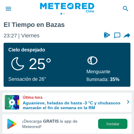
El Tiempo en Bazas
privacidad
23:27
Viernes
...
o de
eteored.cl)
borado por
Cielo despejado
es para
25°
ue la
 que se
e calidad.
Menguante
eder a este
Sensación de 26°
Iluminada:
35%
ediante las
opciones:
Última hora
ookies y
Aguanieve, heladas de hasta -3 °C y chubascos
e forma
marcarán el fin de semana en la RM
d digital
¡Descarga
GRATIS
la app de
Instalar
ada, basada
Meteored!
mación