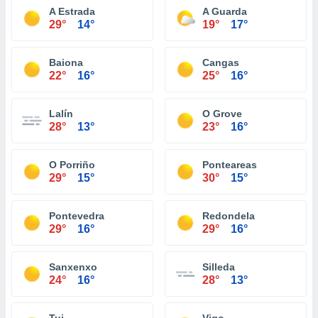
A Estrada
A Guarda
29°
14°
19°
17°
Baiona
Cangas
22°
16°
25°
16°
Lalín
O Grove
28°
13°
23°
16°
O Porriño
Ponteareas
29°
15°
30°
15°
Pontevedra
Redondela
29°
16°
29°
16°
Sanxenxo
Silleda
24°
16°
28°
13°