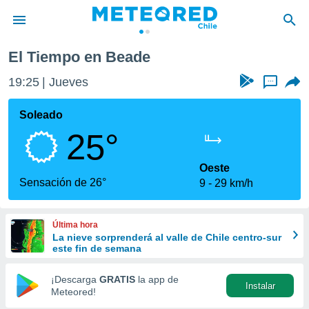
El Tiempo en Beade
privacidad
19:25
Jueves
...
o de
eteored.cl)
borado por
Soleado
es para
25°
ue la
 que se
e calidad.
Oeste
eder a este
Sensación de 26°
9
29 km/h
ediante las
opciones:
Última hora
ookies y
La nieve sorprenderá al valle de Chile centro-sur
e forma
este fin de semana
d digital
¡Descarga
GRATIS
la app de
Instalar
ada, basada
Meteored!
mación