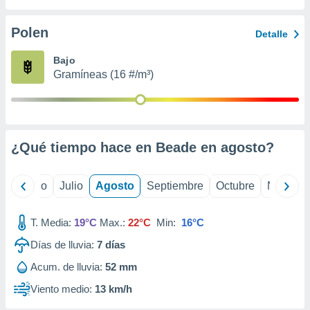
 seleccionar
o.
Polen
Detalle
calización
precisa e
Bajo
ión mediante
Gramíneas (16 #/m³)
, publicidad
dos,
 publicidad
,
¿Qué tiempo hace en Beade en
agosto
?
ón de
 desarrollo
s.
yo
Junio
Julio
Agosto
Septiembre
Octubre
Noviemb
tros 1199
ios
T. Media:
19°C
Max.:
22°C
Min:
16°C
Días de lluvia:
7
días
Acum. de lluvia:
52 mm
Viento medio:
13 km/h