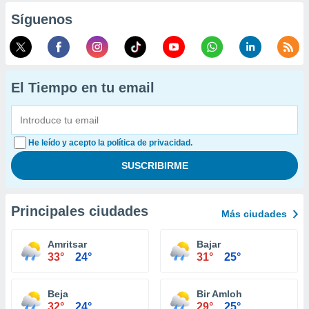
Síguenos
El Tiempo en tu email
He leído y acepto la política de privacidad.
Principales ciudades
Más ciudades
Amritsar
Bajar
33°
24°
31°
25°
Beja
Bir Amloh
32°
24°
29°
25°