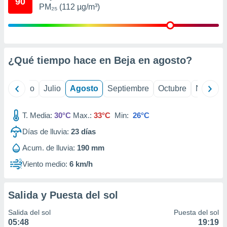
90
 seleccionar
PM₂₅ (112 µg/m³)
o.
calización
precisa e
ión mediante
¿Qué tiempo hace en Beja en
agosto
?
, publicidad
dos,
yo
Junio
Julio
Agosto
Septiembre
Octubre
Noviemb
 publicidad
,
ón de
T. Media:
30°C
Max.:
33°C
Min:
26°C
 desarrollo
Días de lluvia:
23
días
s.
Acum. de lluvia:
190 mm
tros 1199
ios
Viento medio:
6 km/h
Salida y Puesta del sol
Salida del sol
Puesta del sol
05:48
19:19