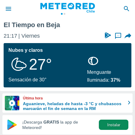
El Tiempo en Beja
privacidad
21:17
Viernes
...
o de
eteored.cl)
borado por
Nubes y claros
es para
27°
ue la
 que se
e calidad.
Menguante
eder a este
Sensación de 30°
Iluminada:
37%
ediante las
opciones:
Última hora
ookies y
Aguanieve, heladas de hasta -3 °C y chubascos
e forma
marcarán el fin de semana en la RM
d digital
¡Descarga
GRATIS
la app de
Instalar
ada, basada
Meteored!
mación