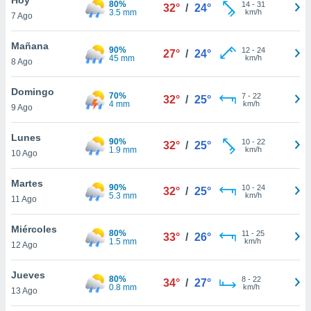
80%
14
-
31
32°
/
24°
3.5 mm
km/h
7 Ago
do en
 mismo.
sultar más
Mañana
90%
12
-
24
27°
/
24°
 en nuestra
45 mm
km/h
8 Ago
 Cookies
y
ualquier
Domingo
70%
7
-
22
32°
/
25°
4 mm
km/h
9 Ago
ento
 botón
ación de
Lunes
90%
10
-
22
32°
/
25°
kies
1.9 mm
km/h
10 Ago
 disponible
e nuestra
Martes
90%
10
-
24
.
32°
/
25°
5.3 mm
km/h
11 Ago
IVAMENTE,
Miércoles
80%
11
-
25
33°
/
26°
1.5 mm
km/h
12 Ago
as
 a cookies
Jueves
80%
8
-
22
34°
/
27°
0.8 mm
km/h
 no aceptar
13 Ago
ón de